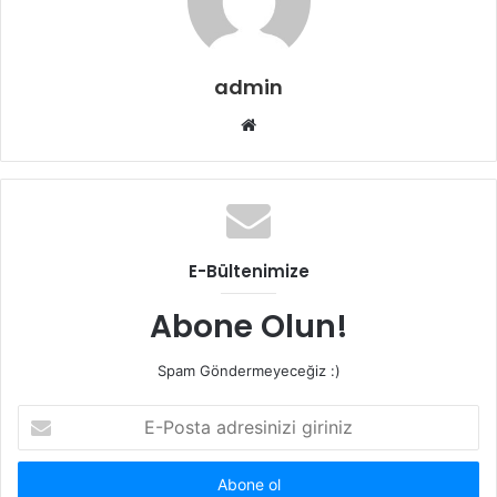
admin
W
e
b
s
i
t
E-Bültenimize
e
s
Abone Olun!
i
Spam Göndermeyeceğiz :)
E
-
P
o