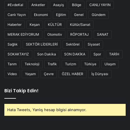
#EvdeKal
Anketler
Asayiş
Bölge
CANLI YAYIN
Canlı Yayın
Ekonomi
Eğitim
Genel
Gündem
Haberler
Keşan
KÜLTÜR
Kültür/Sanat
MERAK EDİYORUM
Otomotiv
RÖPORTAJ
SANAT
Sağlık
SEKTÖR LİDERLERİ
Sektörel
Siyaset
SOKAKTAYIZ
Son Dakika
SON DAKİKA
Spor
TARİH
Tarım
Teknoloji
Trafik
Turizm
Türkiye
Ulaşım
Video
Yaşam
Çevre
ÖZEL HABER
İş Dünyası
Bizi Takip Edin!
Hata Tweets, Yanlış hesap bilgisi alınamıyor.