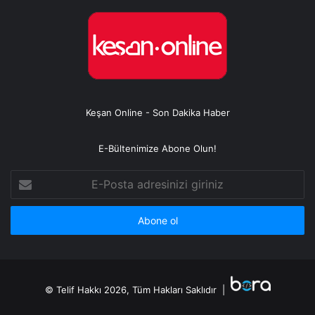
Keşan Online - Son Dakika Haber
E-Bültenimize Abone Olun!
E-
Posta
adresinizi
giriniz
© Telif Hakkı 2026, Tüm Hakları Saklıdır |