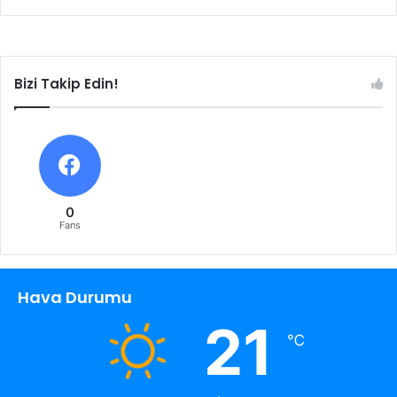
Bizi Takip Edin!
0
Fans
Hava Durumu
21
℃