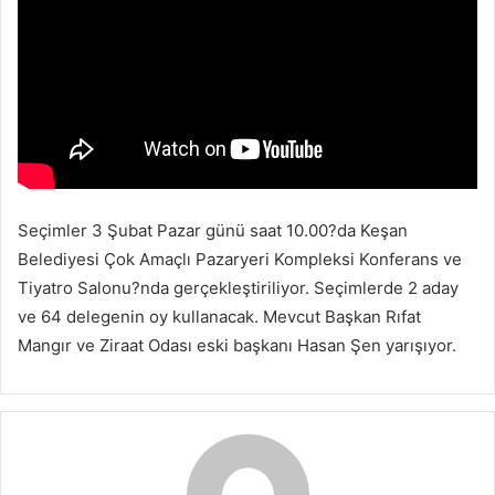
p
o
s
t
a
g
ö
n
d
Seçimler 3 Şubat Pazar günü saat 10.00?da Keşan
e
Belediyesi Çok Amaçlı Pazaryeri Kompleksi Konferans ve
r
Tiyatro Salonu?nda gerçekleştiriliyor. Seçimlerde 2 aday
m
ve 64 delegenin oy kullanacak. Mevcut Başkan Rıfat
e
Mangır ve Ziraat Odası eski başkanı Hasan Şen yarışıyor.
k