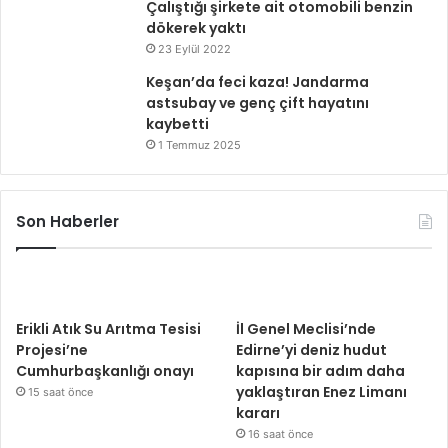
Çalıştığı şirkete ait otomobili benzin
dökerek yaktı
23 Eylül 2022
Keşan’da feci kaza! Jandarma
astsubay ve genç çift hayatını
kaybetti
1 Temmuz 2025
Son Haberler
Erikli Atık Su Arıtma Tesisi
İl Genel Meclisi’nde
Projesi’ne
Edirne’yi deniz hudut
Cumhurbaşkanlığı onayı
kapısına bir adım daha
yaklaştıran Enez Limanı
15 saat önce
kararı
16 saat önce