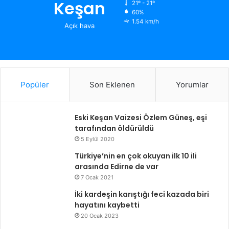
Keşan
21º - 21º
60%
1.54 km/h
Açık hava
Popüler
Son Eklenen
Yorumlar
Eski Keşan Vaizesi Özlem Güneş, eşi
tarafından öldürüldü
5 Eylül 2020
Türkiye’nin en çok okuyan ilk 10 ili
arasında Edirne de var
7 Ocak 2021
İki kardeşin karıştığı feci kazada biri
hayatını kaybetti
20 Ocak 2023