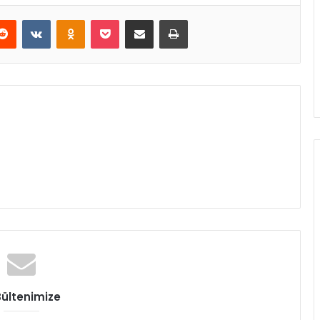
erest
Reddit
VKontakte
Odnoklassniki
Pocket
E-Posta ile paylaş
Yazdır
Bültenimize