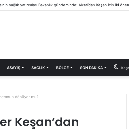
e’nin sağlık yatırımları Bakanlık gündeminde: Aksal’dan Keşan için iki önem
ASAYIŞ
SAĞLIK
BÖLGE
SON DAKIKA
Keşa
n memnun dönüyor mu?
ler Keşan’dan