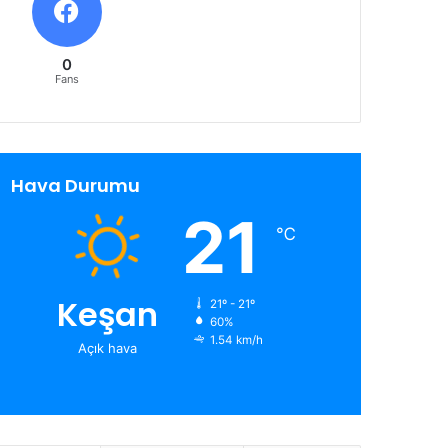
0
Fans
Hava Durumu
21
℃
Keşan
21º - 21º
60%
1.54 km/h
Açık hava