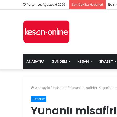
Edirn
Perşembe, Ağustos 6 2026
Son Dakika Haberleri
ANASAYFA
GÜNDEM
KEŞAN
SIYASET
Anasayfa
/
Haberler
/
Yunanlı misafirler Keşan’da
Haberler
Yunanlı misafir