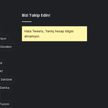
Bizi Takip Edin!
Hata Tweets, Yanlış hesap bilgisi
alınamıyor.
Yayın
Gündem
UM
AT
Sektörel
Dakika
Turizm