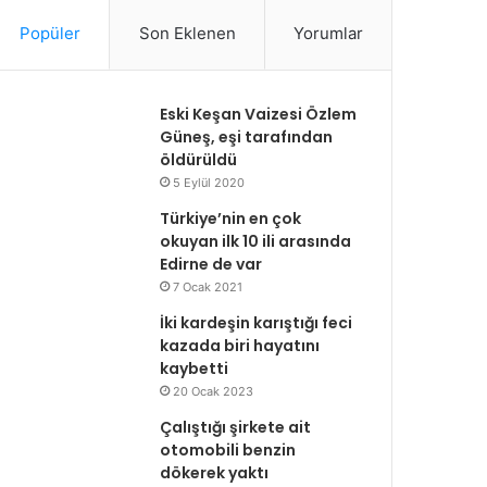
Popüler
Son Eklenen
Yorumlar
Eski Keşan Vaizesi Özlem
Güneş, eşi tarafından
öldürüldü
5 Eylül 2020
Türkiye’nin en çok
okuyan ilk 10 ili arasında
Edirne de var
7 Ocak 2021
İki kardeşin karıştığı feci
kazada biri hayatını
kaybetti
20 Ocak 2023
Çalıştığı şirkete ait
otomobili benzin
dökerek yaktı