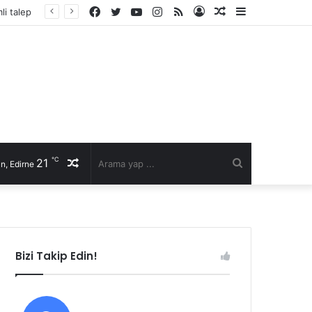
Facebook
Twitter
YouTube
Instagram
RSS
Kayıt
Rastgele
Kenar
li talep
Ol
Makale
Bölmesi
℃
21
Rastgele
Arama
n, Edirne
Makale
yap
...
Bizi Takip Edin!