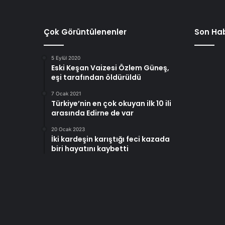
Çok Görüntülenenler
Son Hab
5 Eylül 2020
Eski Keşan Vaizesi Özlem Güneş,
eşi tarafından öldürüldü
7 Ocak 2021
Türkiye’nin en çok okuyan ilk 10 ili
arasında Edirne de var
20 Ocak 2023
İki kardeşin karıştığı feci kazada
biri hayatını kaybetti