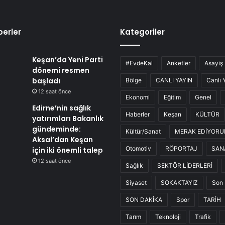
erler
Kategoriler
Keşan’da Yeni Parti
#EvdeKal
Anketler
Asayiş
dönemi resmen
başladı
Bölge
CANLI YAYIN
Canlı 
12 saat önce
Ekonomi
Eğitim
Genel
Edirne’nin sağlık
Haberler
Keşan
KÜLTÜR
yatırımları Bakanlık
gündeminde:
Kültür/Sanat
MERAK EDİYOR
Aksal’dan Keşan
Otomotiv
RÖPORTAJ
SAN
için iki önemli talep
12 saat önce
Sağlık
SEKTÖR LİDERLERİ
Siyaset
SOKAKTAYIZ
Son 
SON DAKİKA
Spor
TARİH
Tarım
Teknoloji
Trafik