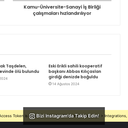
Kamu-Üniversite-Sanayi İş Birliği
çalışmaları hızlandırılıyor
rak Taşdelen,
Eski Erikli sahili kooperatif
 evinde ölü bulundu
başkanı Abbas Kılıçaslan
girdiği denizde boğuldu
 2024
14 Ağustos 2024
Bizi Instagram'da Takip Edin!
ccess Token is expired, Go to the Theme options page > Integrations, t