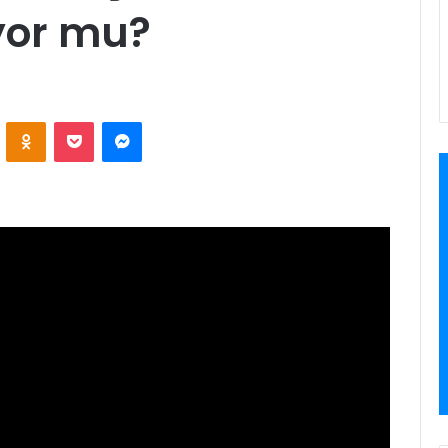
or mu?
VKontakte
Odnoklassniki
Pocket
Messenger