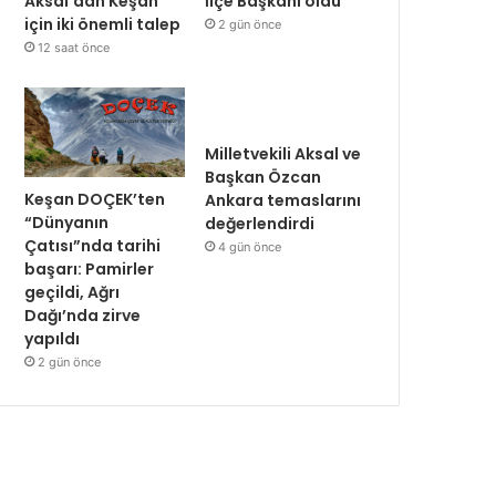
Aksal’dan Keşan
İlçe Başkanı oldu
için iki önemli talep
2 gün önce
12 saat önce
Milletvekili Aksal ve
Başkan Özcan
Keşan DOÇEK’ten
Ankara temaslarını
“Dünyanın
değerlendirdi
Çatısı”nda tarihi
4 gün önce
başarı: Pamirler
geçildi, Ağrı
Dağı’nda zirve
yapıldı
2 gün önce