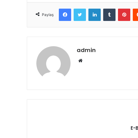
Facebook
Twitter
LinkedIn
Tumblr
Pint
Paylaş
admin
Web
sitesi
E-