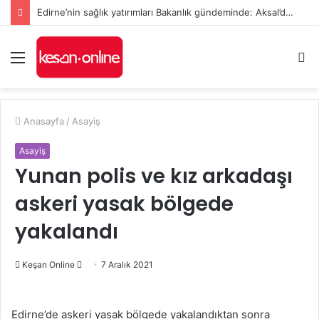
Edirne’nin sağlık yatırımları Bakanlık gündeminde: Aksal’dan Keşan için iki önemli talep
Menü
A
y
...
Anasayfa
/
Asayiş
Asayiş
Yunan polis ve kız arkadaşı
askeri yasak bölgede
yakalandı
Bir
Keşan Online
7 Aralık 2021
e-
posta
Edirne’de askeri yasak bölgede yakalandıktan sonra
göndermek