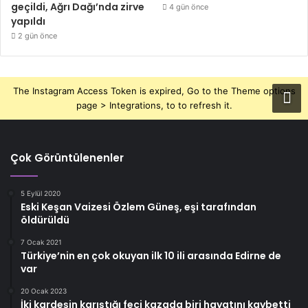
geçildi, Ağrı Dağı’nda zirve
4 gün önce
yapıldı
2 gün önce
The Instagram Access Token is expired, Go to the Theme options
page > Integrations, to to refresh it.
Çok Görüntülenenler
5 Eylül 2020
Eski Keşan Vaizesi Özlem Güneş, eşi tarafından
öldürüldü
7 Ocak 2021
Türkiye’nin en çok okuyan ilk 10 ili arasında Edirne de
var
20 Ocak 2023
İki kardeşin karıştığı feci kazada biri hayatını kaybetti