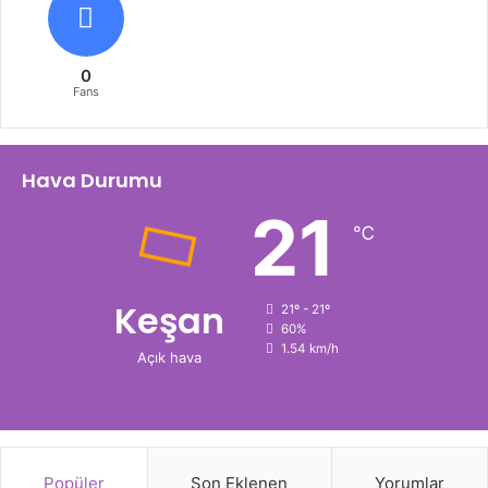
0
Fans
Hava Durumu
21
℃
Keşan
21º - 21º
60%
1.54 km/h
Açık hava
Popüler
Son Eklenen
Yorumlar