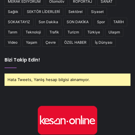
MERAK EDİYORUM
Otomotiv
RÖPORTAJ
SANAT
Sağlık
SEKTÖR LİDERLERİ
Sektörel
Siyaset
SOKAKTAYIZ
Son Dakika
SON DAKİKA
Spor
TARİH
Tarım
Teknoloji
Trafik
Turizm
Türkiye
Ulaşım
Video
Yaşam
Çevre
ÖZEL HABER
İş Dünyası
Bizi Takip Edin!
Hata Tweets, Yanlış hesap bilgisi alınamıyor.