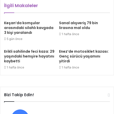
İlgili Makaleler
Keşan’da komşular
Sanal alışveriş 79 bin
arasındaki silahlı kavgada
lirasına mal oldu
3 kişi yaralandı
1 hafta önce
5 gün önce
Erikli sahilinde feci kaza: 29
Enez’de motosiklet kazası:
yaşındaki hemşire hayatını
Genç sürücü yaşamını
kaybetti
yitirdi
1 hafta önce
1 hafta önce
Bizi Takip Edin!