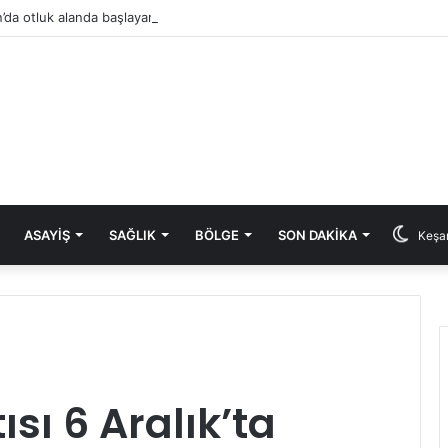
’da otluk alanda başlayan yangın eve sıçradı
ASAYIŞ
SAĞLIK
BÖLGE
SON DAKIKA
Keşan
ısı 6 Aralık’ta