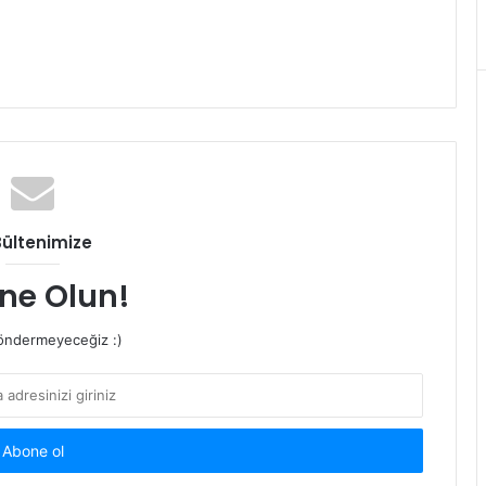
Bültenimize
ne Olun!
ndermeyeceğiz :)