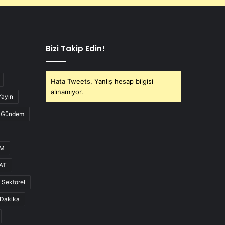
Bizi Takip Edin!
Hata Tweets, Yanlış hesap bilgisi
alınamıyor.
Yayın
Gündem
UM
AT
Sektörel
Dakika