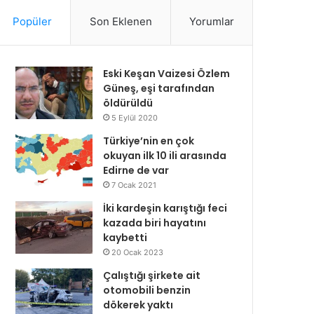
Popüler
Son Eklenen
Yorumlar
Eski Keşan Vaizesi Özlem
Güneş, eşi tarafından
öldürüldü
5 Eylül 2020
Türkiye’nin en çok
okuyan ilk 10 ili arasında
Edirne de var
7 Ocak 2021
İki kardeşin karıştığı feci
kazada biri hayatını
kaybetti
20 Ocak 2023
Çalıştığı şirkete ait
otomobili benzin
dökerek yaktı