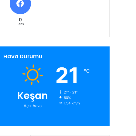
0
Fans
Hava Durumu
21
℃
Keşan
21º - 21º
60%
1.54 km/h
Açık hava