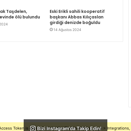
rak Taşdelen,
Eski Erikli sahili kooperatif
 evinde ölü bulundu
başkanı Abbas Kılıçaslan
girdiği denizde boğuldu
 2024
14 Ağustos 2024
Bizi Instagram'da Takip Edin!
ccess Token is expired, Go to the Theme options page > Integrations, t