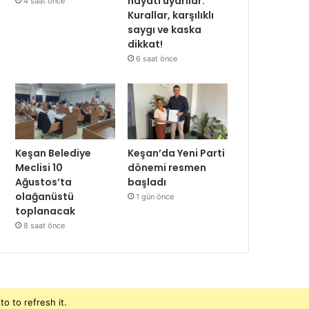
hayati uyarılar:
4 saat önce
Kurallar, karşılıklı
saygı ve kaska
dikkat!
6 saat önce
Keşan Belediye
Keşan’da Yeni Parti
Meclisi 10
dönemi resmen
Ağustos’ta
başladı
olağanüstü
1 gün önce
toplanacak
8 saat önce
o to refresh it.