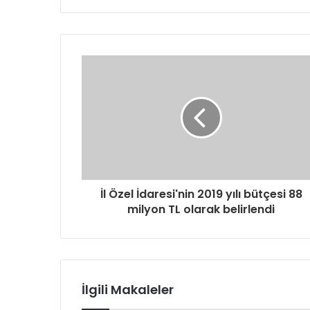
t
a
a
d
r
e
s
i
n
i
z
i
g
İl Özel İdaresi'nin 2019 yılı bütçesi 88
i
milyon TL olarak belirlendi
r
i
n
i
z
İlgili Makaleler