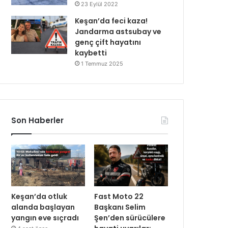
23 Eylül 2022
Keşan’da feci kaza!
Jandarma astsubay ve
genç çift hayatını
kaybetti
1 Temmuz 2025
Son Haberler
Keşan’da otluk
Fast Moto 22
alanda başlayan
Başkanı Selim
yangın eve sıçradı
Şen’den sürücülere