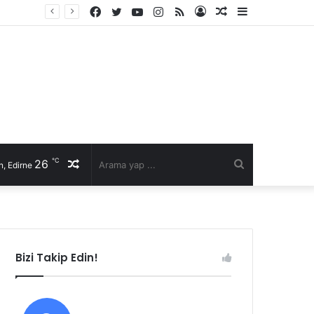
Facebook
Twitter
YouTube
Instagram
RSS
Kayıt
Rastgele
Kenar
Ol
Makale
Bölmesi
℃
26
Rastgele
Arama
, Edirne
Makale
yap
...
Bizi Takip Edin!