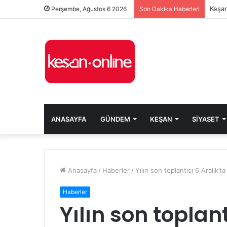
Keşan
Perşembe, Ağustos 6 2026
Son Dakika Haberleri
ANASAYFA
GÜNDEM
KEŞAN
SIYASET
Anasayfa
/
Haberler
/
Yılın son toplantısı 6 Aralık’ta
Haberler
Yılın son toplant