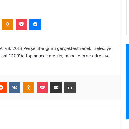
ontakte
Odnoklassniki
Pocket
Messenger
 6 Aralık 2018 Perşembe günü gerçekleştirecek. Belediye
aat 17.00’de toplanacak meclis, mahallelerde adres ve
Reddit
VKontakte
Odnoklassniki
Pocket
E-Posta ile paylaş
Yazdır