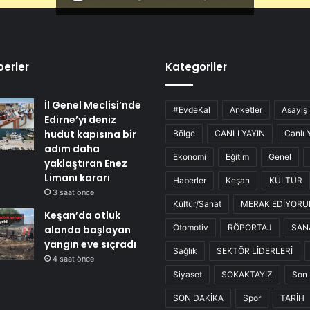
erler
Kategoriler
İl Genel Meclisi’nde
#EvdeKal
Anketler
Asayiş
Edirne’yi deniz
hudut kapısına bir
Bölge
CANLI YAYIN
Canlı 
adım daha
Ekonomi
Eğitim
Genel
yaklaştıran Enez
Limanı kararı
Haberler
Keşan
KÜLTÜR
3 saat önce
Kültür/Sanat
MERAK EDİYOR
Keşan’da otluk
Otomotiv
RÖPORTAJ
SAN
alanda başlayan
yangın eve sıçradı
Sağlık
SEKTÖR LİDERLERİ
4 saat önce
Siyaset
SOKAKTAYIZ
Son 
SON DAKİKA
Spor
TARİH