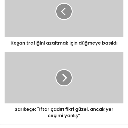
r
e
s
i
n
i
z
i
Keşan trafiğini azaltmak için düğmeye basıldı
g
i
r
i
n
i
z
Sarıkeçe: "İftar çadırı fikri güzel, ancak yer
seçimi yanlış"