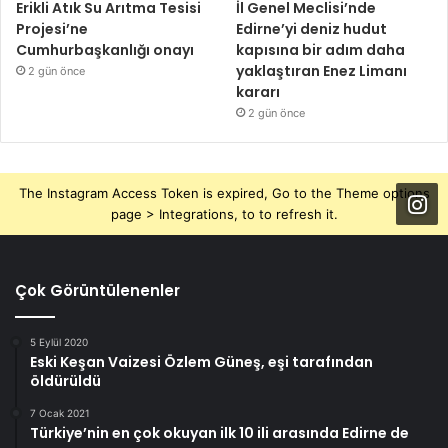
Erikli Atık Su Arıtma Tesisi
İl Genel Meclisi’nde
Projesi’ne
Edirne’yi deniz hudut
Cumhurbaşkanlığı onayı
kapısına bir adım daha
yaklaştıran Enez Limanı
2 gün önce
kararı
2 gün önce
The Instagram Access Token is expired, Go to the Theme options
page > Integrations, to to refresh it.
Çok Görüntülenenler
5 Eylül 2020
Eski Keşan Vaizesi Özlem Güneş, eşi tarafından
öldürüldü
7 Ocak 2021
Türkiye’nin en çok okuyan ilk 10 ili arasında Edirne de