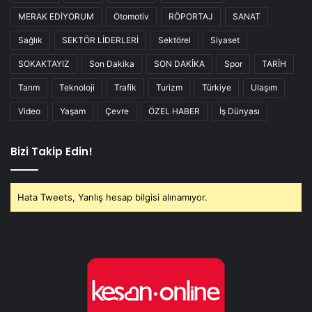
MERAK EDİYORUM
Otomotiv
RÖPORTAJ
SANAT
Sağlık
SEKTÖR LİDERLERİ
Sektörel
Siyaset
SOKAKTAYIZ
Son Dakika
SON DAKİKA
Spor
TARİH
Tarım
Teknoloji
Trafik
Turizm
Türkiye
Ulaşım
Video
Yaşam
Çevre
ÖZEL HABER
İş Dünyası
Bizi Takip Edin!
Hata Tweets, Yanlış hesap bilgisi alınamıyor.