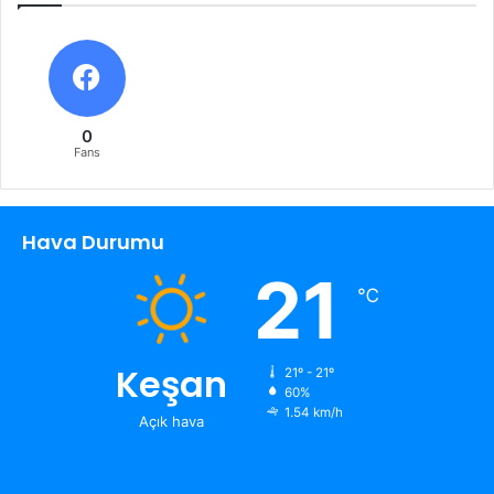
0
Fans
Hava Durumu
21
℃
Keşan
21º - 21º
60%
1.54 km/h
Açık hava