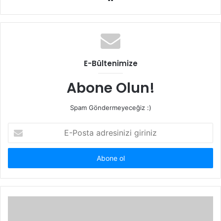
e
b
s
i
t
E-Bültenimize
e
s
Abone Olun!
i
Spam Göndermeyeceğiz :)
E
-
P
o
s
t
a
a
d