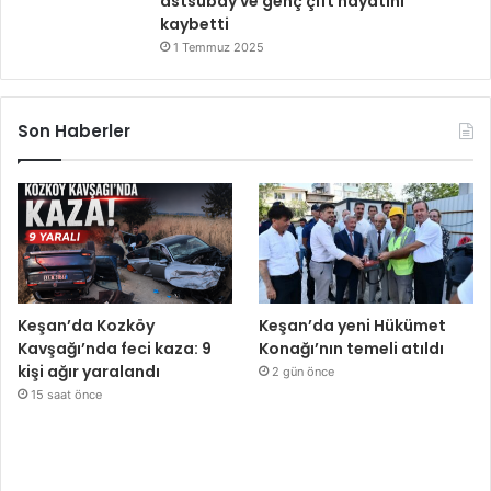
astsubay ve genç çift hayatını
kaybetti
1 Temmuz 2025
Son Haberler
Keşan’da Kozköy
Keşan’da yeni Hükümet
Kavşağı’nda feci kaza: 9
Konağı’nın temeli atıldı
kişi ağır yaralandı
2 gün önce
15 saat önce