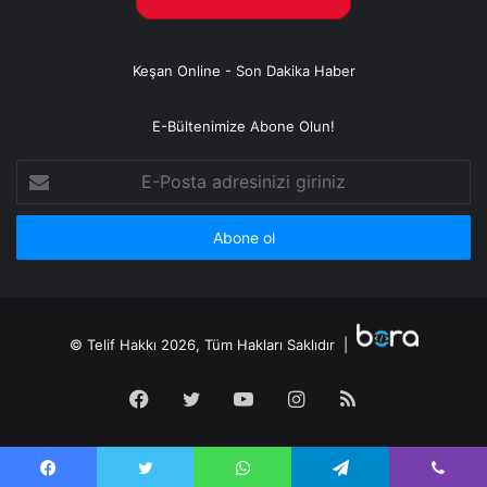
Keşan Online - Son Dakika Haber
E-Bültenimize Abone Olun!
E-
Posta
adresinizi
giriniz
© Telif Hakkı 2026, Tüm Hakları Saklıdır |
Facebook
Twitter
YouTube
Instagram
RSS