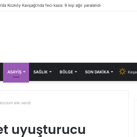
’da Kozköy Kavşağı’nda feci kaza: 9 kişi ağır yaralandı
ASAYIŞ
SAĞLIK
BÖLGE
SON DAKIKA
Keşan
ıcısını ele verdi
et uyuşturucu