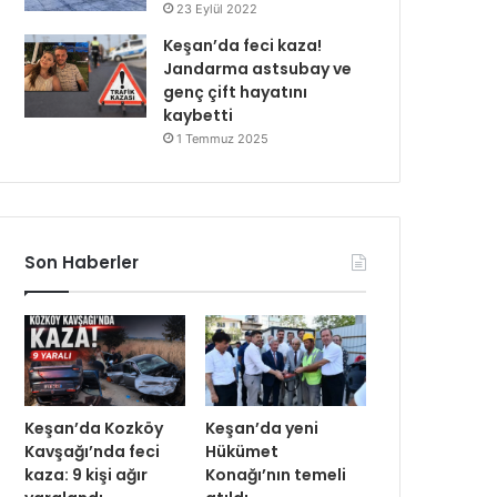
23 Eylül 2022
Keşan’da feci kaza!
Jandarma astsubay ve
genç çift hayatını
kaybetti
1 Temmuz 2025
Son Haberler
Keşan’da Kozköy
Keşan’da yeni
Kavşağı’nda feci
Hükümet
kaza: 9 kişi ağır
Konağı’nın temeli