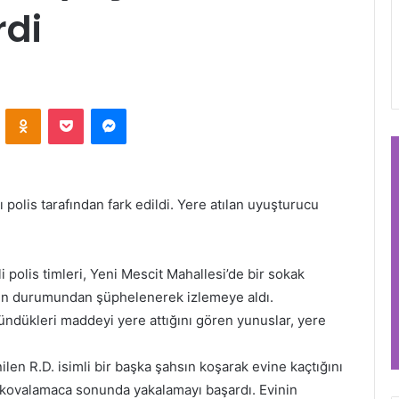
rdi
VKontakte
Odnoklassniki
Pocket
Messenger
polis tarafından fark edildi. Yere atılan uyuşturucu
 polis timleri, Yeni Mescit Mahallesi’de bir sokak
hsın durumundan şüphelenerek izlemeye aldı.
ündükleri maddeyi yere attığını gören yunuslar, yere
en R.D. isimli bir başka şahsın koşarak evine kaçtığını
 kovalamaca sonunda yakalamayı başardı. Evinin