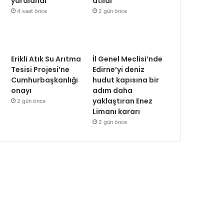
yaralandı
atıldı
4 saat önce
2 gün önce
Erikli Atık Su Arıtma
İl Genel Meclisi’nde
Tesisi Projesi’ne
Edirne’yi deniz
Cumhurbaşkanlığı
hudut kapısına bir
onayı
adım daha
yaklaştıran Enez
2 gün önce
Limanı kararı
2 gün önce