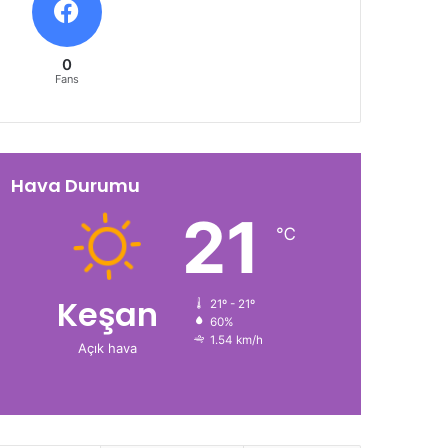
0
Fans
Hava Durumu
21
℃
Keşan
21º - 21º
60%
1.54 km/h
Açık hava