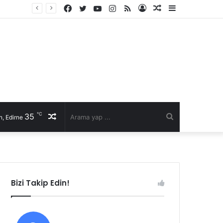
Facebook
Twitter
YouTube
Instagram
RSS
Kayıt
Rastgele
Kenar
Ol
Makale
Bölmesi
℃
35
Rastgele
Arama
, Edirne
Makale
yap
...
Bizi Takip Edin!