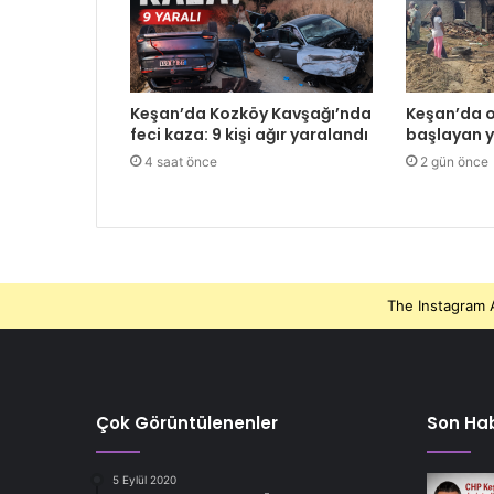
Keşan’da Kozköy Kavşağı’nda
Keşan’da o
feci kaza: 9 kişi ağır yaralandı
başlayan y
4 saat önce
2 gün önce
The Instagram A
Çok Görüntülenenler
Son Hab
5 Eylül 2020