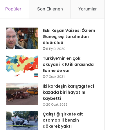
Popüler
Son Eklenen
Yorumlar
Eski Keşan Vaizesi Özlem
Güneş, eşi tarafından
öldürüldü
5 Eylül 2020
Türkiye’nin en çok
okuyan ilk 10 ili arasında
Edirne de var
7 Ocak 2021
İki kardeşin karıştığı feci
kazada biri hayatını
kaybetti
20 Ocak 2023
Çalıştığı şirkete ait
otomobili benzin
dökerek yaktı