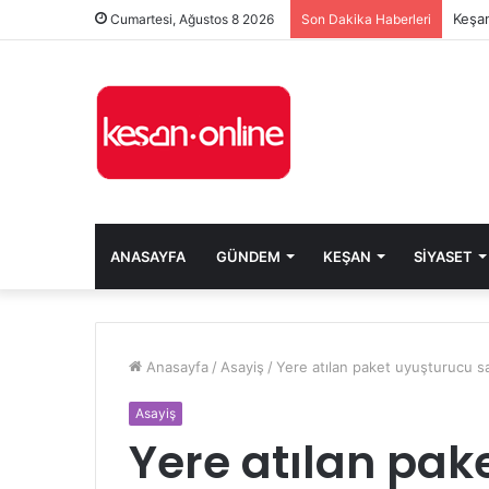
Keşan
Cumartesi, Ağustos 8 2026
Son Dakika Haberleri
ANASAYFA
GÜNDEM
KEŞAN
SIYASET
Anasayfa
/
Asayiş
/
Yere atılan paket uyuşturucu sat
Asayiş
Yere atılan pak