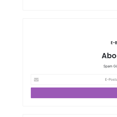
E-
Abo
Spam Gö
E-
Posta
adresinizi
giriniz