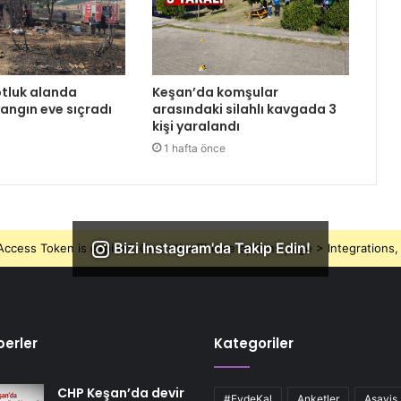
tluk alanda
Keşan’da komşular
angın eve sıçradı
arasındaki silahlı kavgada 3
kişi yaralandı
1 hafta önce
Bizi Instagram'da Takip Edin!
ccess Token is expired, Go to the Theme options page > Integrations, t
erler
Kategoriler
CHP Keşan’da devir
#EvdeKal
Anketler
Asayiş