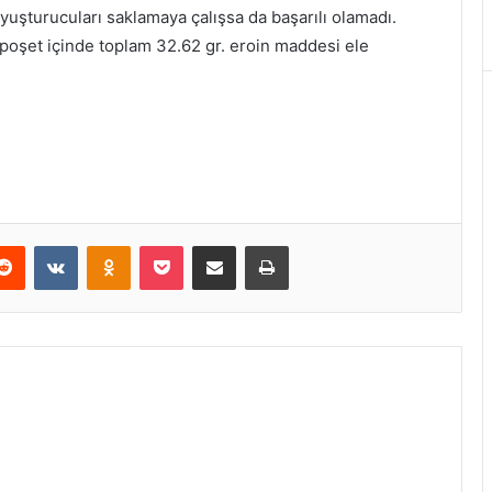
uyuşturucuları saklamaya çalışsa da başarılı olamadı.
poşet içinde toplam 32.62 gr. eroin maddesi ele
erest
Reddit
VKontakte
Odnoklassniki
Pocket
E-Posta ile paylaş
Yazdır