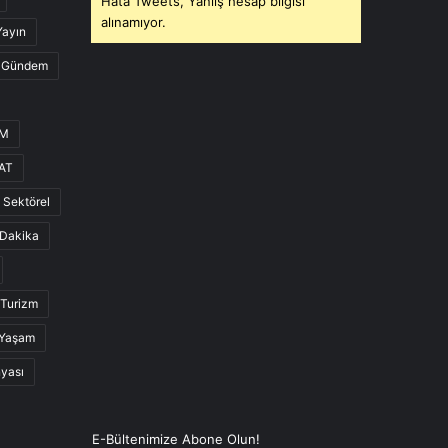
Hata Tweets, Yanlış hesap bilgisi
alınamıyor.
Yayın
Gündem
UM
AT
Sektörel
Dakika
Turizm
Yaşam
nyası
E-Bültenimize Abone Olun!