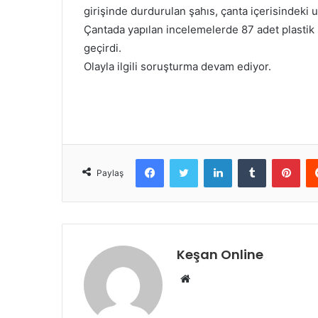
girişinde durdurulan şahıs, çanta içerisindeki 
Çantada yapılan incelemelerde 87 adet plastik 
geçirdi.
Olayla ilgili soruşturma devam ediyor.
Facebook
Twitter
LinkedIn
Tumblr
Pint
Paylaş
Keşan Online
Web
sitesi