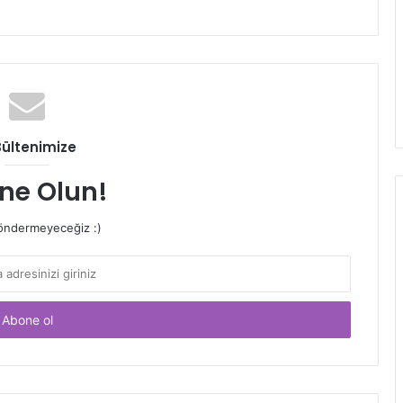
Bültenimize
ne Olun!
ndermeyeceğiz :)