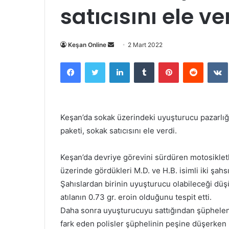
satıcısını ele ve
Bir
Keşan Online
2 Mart 2022
e-
Facebook
Twitter
LinkedIn
Tumblr
Pinterest
Reddit
posta
göndermek
Keşan’da sokak üzerindeki uyuşturucu pazarlığı 
paketi, sokak satıcısını ele verdi.
Keşan’da devriye görevini sürdüren motosikletli
üzerinde gördükleri M.D. ve H.B. isimli iki şa
Şahıslardan birinin uyuşturucu olabileceği düş
atılanın 0.73 gr. eroin olduğunu tespit etti.
Daha sonra uyuşturucuyu sattığından şüphelenil
fark eden polisler şüphelinin peşine düşerken