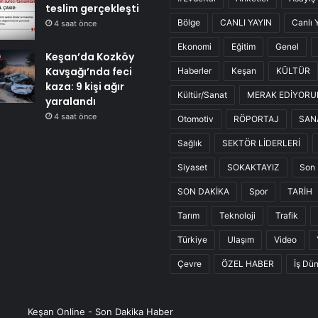
teslim gerçekleşti
Bölge
CANLI YAYIN
Canlı 
4 saat önce
Ekonomi
Eğitim
Genel
Keşan’da Kozköy
Kavşağı’nda feci
Haberler
Keşan
KÜLTÜR
kaza: 9 kişi ağır
Kültür/Sanat
MERAK EDİYOR
yaralandı
4 saat önce
Otomotiv
RÖPORTAJ
SAN
Sağlık
SEKTÖR LİDERLERİ
Siyaset
SOKAKTAYIZ
Son 
SON DAKİKA
Spor
TARİH
Tarım
Teknoloji
Trafik
Türkiye
Ulaşım
Video
Çevre
ÖZEL HABER
İş Dü
Keşan Online - Son Dakika Haber