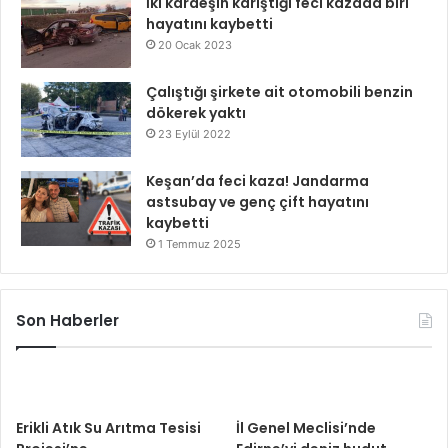
İki kardeşin karıştığı feci kazada biri
hayatını kaybetti
20 Ocak 2023
Çalıştığı şirkete ait otomobili benzin
dökerek yaktı
23 Eylül 2022
Keşan’da feci kaza! Jandarma
astsubay ve genç çift hayatını
kaybetti
1 Temmuz 2025
Son Haberler
Erikli Atık Su Arıtma Tesisi
İl Genel Meclisi’nde