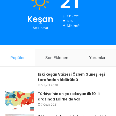
21
Keşan
21º - 21º
60%
1.54 km/h
Açık hava
Popüler
Son Eklenen
Yorumlar
Eski Keşan Vaizesi Özlem Güneş, eşi
tarafından öldürüldü
5 Eylül 2020
Türkiye’nin en çok okuyan ilk 10 ili
arasında Edirne de var
7 Ocak 2021