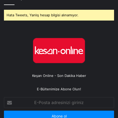
Hata Tweets, Yanlış hesap bilgisi alınamıyor.
Keşan Online - Son Dakika Haber
E-Bültenimize Abone Olun!
E-
Posta
adresinizi
giriniz