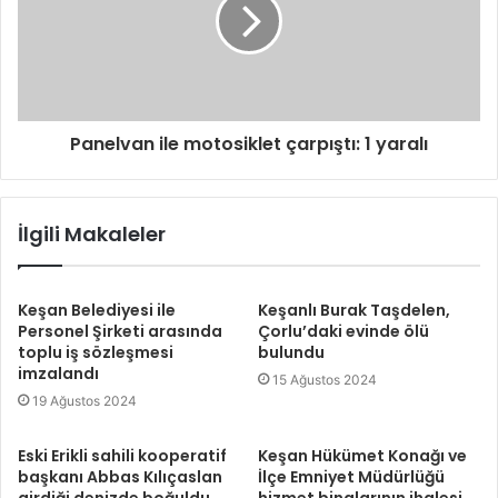
Panelvan ile motosiklet çarpıştı: 1 yaralı
İlgili Makaleler
Keşan Belediyesi ile
Keşanlı Burak Taşdelen,
Personel Şirketi arasında
Çorlu’daki evinde ölü
toplu iş sözleşmesi
bulundu
imzalandı
15 Ağustos 2024
19 Ağustos 2024
Eski Erikli sahili kooperatif
Keşan Hükümet Konağı ve
başkanı Abbas Kılıçaslan
İlçe Emniyet Müdürlüğü
girdiği denizde boğuldu
hizmet binalarının ihalesi