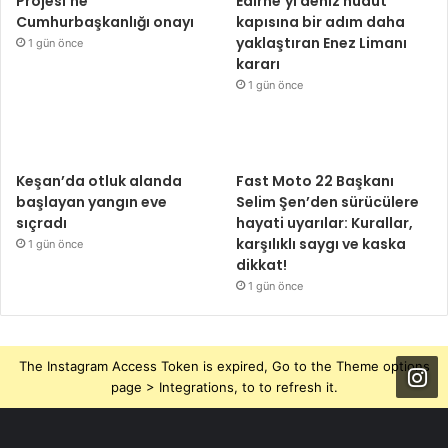
Projesi’ne
Edirne’yi deniz hudut
Cumhurbaşkanlığı onayı
kapısına bir adım daha
yaklaştıran Enez Limanı
1 gün önce
kararı
1 gün önce
Keşan’da otluk alanda
Fast Moto 22 Başkanı
başlayan yangın eve
Selim Şen’den sürücülere
sıçradı
hayati uyarılar: Kurallar,
karşılıklı saygı ve kaska
1 gün önce
dikkat!
1 gün önce
The Instagram Access Token is expired, Go to the Theme options
page > Integrations, to to refresh it.