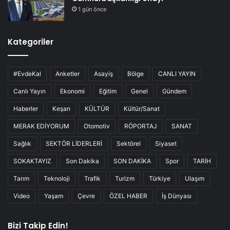
1 gün önce
Kategoriler
#EvdeKal
Anketler
Asayiş
Bölge
CANLI YAYIN
Canlı Yayın
Ekonomi
Eğitim
Genel
Gündem
Haberler
Keşan
KÜLTÜR
Kültür/Sanat
MERAK EDİYORUM
Otomotiv
RÖPORTAJ
SANAT
Sağlık
SEKTÖR LİDERLERİ
Sektörel
Siyaset
SOKAKTAYIZ
Son Dakika
SON DAKİKA
Spor
TARİH
Tarım
Teknoloji
Trafik
Turizm
Türkiye
Ulaşım
Video
Yaşam
Çevre
ÖZEL HABER
İş Dünyası
Bizi Takip Edin!