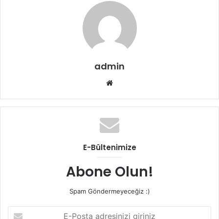
admin
Web
sitesi
E-Bültenimize
Abone Olun!
Spam Göndermeyeceğiz :)
E-