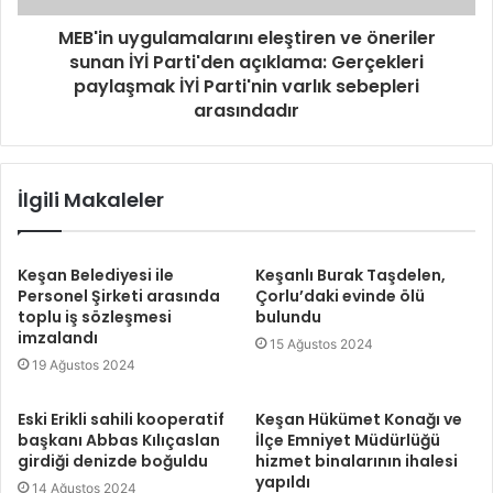
MEB'in uygulamalarını eleştiren ve öneriler
sunan İYİ Parti'den açıklama: Gerçekleri
paylaşmak İYİ Parti'nin varlık sebepleri
arasındadır
İlgili Makaleler
Keşan Belediyesi ile
Keşanlı Burak Taşdelen,
Personel Şirketi arasında
Çorlu’daki evinde ölü
toplu iş sözleşmesi
bulundu
imzalandı
15 Ağustos 2024
19 Ağustos 2024
Eski Erikli sahili kooperatif
Keşan Hükümet Konağı ve
başkanı Abbas Kılıçaslan
İlçe Emniyet Müdürlüğü
girdiği denizde boğuldu
hizmet binalarının ihalesi
yapıldı
14 Ağustos 2024