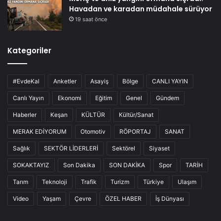
Havadan ve karadan müdahale sürüyor
19 saat önce
Kategoriler
#EvdeKal
Anketler
Asayiş
Bölge
CANLI YAYIN
Canlı Yayın
Ekonomi
Eğitim
Genel
Gündem
Haberler
Keşan
KÜLTÜR
Kültür/Sanat
MERAK EDİYORUM
Otomotiv
RÖPORTAJ
SANAT
Sağlık
SEKTÖR LİDERLERİ
Sektörel
Siyaset
SOKAKTAYIZ
Son Dakika
SON DAKİKA
Spor
TARİH
Tarım
Teknoloji
Trafik
Turizm
Türkiye
Ulaşım
Video
Yaşam
Çevre
ÖZEL HABER
İş Dünyası