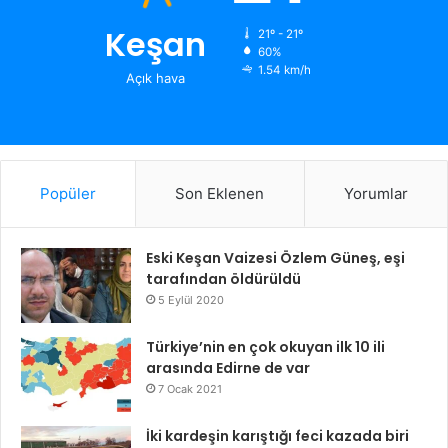
Keşan
21º - 21º
60%
1.54 km/h
Açık hava
Popüler
Son Eklenen
Yorumlar
Eski Keşan Vaizesi Özlem Güneş, eşi
tarafından öldürüldü
5 Eylül 2020
Türkiye’nin en çok okuyan ilk 10 ili
arasında Edirne de var
7 Ocak 2021
İki kardeşin karıştığı feci kazada biri