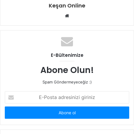
Keşan Online
Web
sitesi
E-Bültenimize
Abone Olun!
Spam Göndermeyeceğiz :)
E-
Posta
adresinizi
giriniz