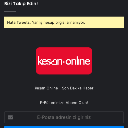
Bizi Takip Edin!
Hata Tweets, Yanlış hesap bilgisi alınamıyor.
Keşan Online - Son Dakika Haber
E-Bültenimize Abone Olun!
E-
Posta
adresinizi