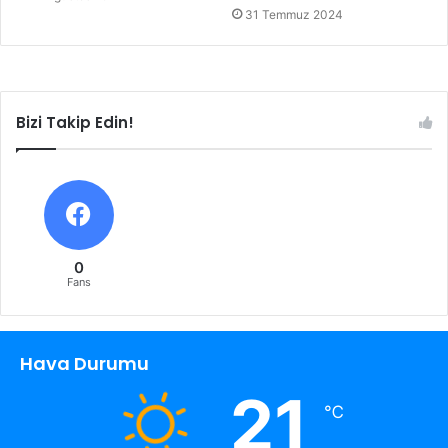
31 Temmuz 2024
Bizi Takip Edin!
0
Fans
Hava Durumu
21
℃