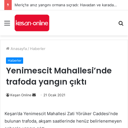
Meriç’te anız yangını ormana sıçradı: Havadan ve karadan müdahale sürüyor
Menü
A
y
...
Anasayfa
/
Haberler
Haberler
Yenimescit Mahallesi’nde
trafoda yangın çıktı
Bir
Keşan Online
21 Ocak 2021
e-
posta
Keşan’da Yenimescit Mahallesi Zati Yörüker Caddesi’nde
göndermek
bulunan trafoda, akşam saatlerinde henüz belirlenemeyen