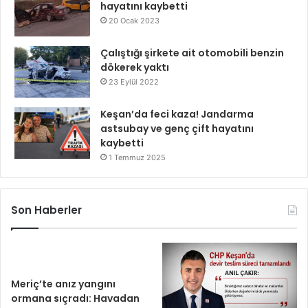
hayatını kaybetti
20 Ocak 2023
Çalıştığı şirkete ait otomobili benzin
dökerek yaktı
23 Eylül 2022
Keşan’da feci kaza! Jandarma
astsubay ve genç çift hayatını
kaybetti
1 Temmuz 2025
Son Haberler
Meriç’te anız yangını
ormana sıçradı: Havadan