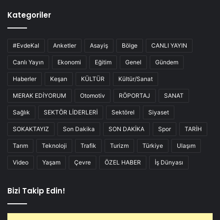
Kategoriler
#EvdeKal
Anketler
Asayiş
Bölge
CANLI YAYIN
Canlı Yayın
Ekonomi
Eğitim
Genel
Gündem
Haberler
Keşan
KÜLTÜR
Kültür/Sanat
MERAK EDİYORUM
Otomotiv
RÖPORTAJ
SANAT
Sağlık
SEKTÖR LİDERLERİ
Sektörel
Siyaset
SOKAKTAYIZ
Son Dakika
SON DAKİKA
Spor
TARİH
Tarım
Teknoloji
Trafik
Turizm
Türkiye
Ulaşım
Video
Yaşam
Çevre
ÖZEL HABER
İş Dünyası
Bizi Takip Edin!