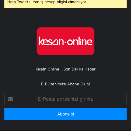
Hata Tweets, Yanlış hesap bilgisi alınamıyor.
Keşan Online - Son Dakika Haber
E-Bültenimize Abone Olun!
E-
Posta
adresinizi
giriniz