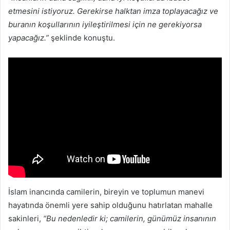
etmesini istiyoruz. Gerekirse halktan imza toplayacağız ve
buranın koşullarının iyileştirilmesi için ne gerekiyorsa
yapacağız.”
şeklinde konuştu.
İslam inancında camilerin, bireyin ve toplumun manevi
hayatında önemli yere sahip olduğunu hatırlatan mahalle
sakinleri,
“Bu nedenledir ki; camilerin, günümüz insanının