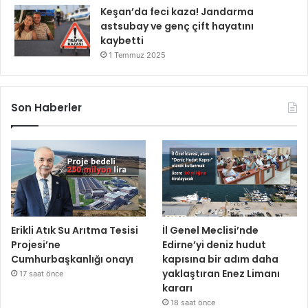
Keşan’da feci kaza! Jandarma
astsubay ve genç çift hayatını
kaybetti
1 Temmuz 2025
Son Haberler
Erikli Atık Su Arıtma Tesisi
İl Genel Meclisi’nde
Projesi’ne
Edirne’yi deniz hudut
Cumhurbaşkanlığı onayı
kapısına bir adım daha
yaklaştıran Enez Limanı
17 saat önce
kararı
18 saat önce