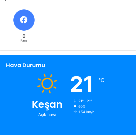
0
Fans
Hava Durumu
21
℃
Keşan
21º - 21º
60%
1.54 km/h
Açık hava