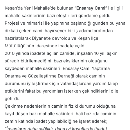
posta
Keşan’da Yeni Mahalle’de bulunan
“Ensaray Cami”
ile ilgili
göndermek
mahalle sakinlerinin bazı eleştirileri gündeme geldi.
Projesi ve mimarisi ile yapımına başlandığı günden bu yana
dikkati çeken cami, hayırsever bir iş adamı tarafından
hazırlatılarak Diyanet’e devroldu ve Keşan İlçe
Müftülüğü’nün idaresinde ibadete açıldı.
2010 yılında ibadete açılan camide, inşaatın 10 yılı aşkın
süredir bitirilemediğini, bazı eksiklerinin olduğunu
kaydeden mahalle sakinleri, Ensaray Cami Yaptırma
Onarma ve Güzelleştirme Derneği olarak caminin
durumunu iyileştirmek için vatandaşlardan yardım talep
ettiklerini fakat bu yardımları isterken çekindiklerini dile
getirdi.
Çekinme nedenlerinin caminin fiziki durumu olduğuna
kayıt düşen bazı mahalle sakinleri, hali hazırda caminin
zemin katında ibadet yapılabildiğine işaret ederek;
“İnsanların daha sağlıklı, daha iyi koşullarda ibadet