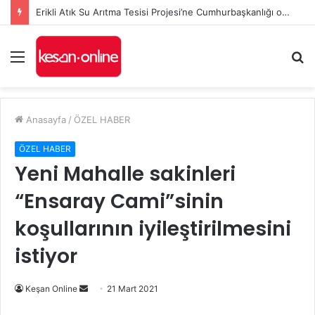
Erikli Atık Su Arıtma Tesisi Projesi’ne Cumhurbaşkanlığı onayı
Menü
A
y
...
Anasayfa
/
ÖZEL HABER
ÖZEL HABER
Yeni Mahalle sakinleri
“Ensaray Cami”sinin
koşullarının iyileştirilmesini
istiyor
Bir
Keşan Online
21 Mart 2021
e-