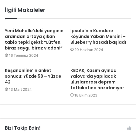
İlgili Makaleler
Yeni Mahalle’deki yangının
İpsala’nın Kumdere
ardından ortaya çıkan
köyünde Yaban Mersini –
tablo tepki çekti: “Lütfen;
Blueberry hasadı başladı
biraz saygı, biraz vicdan!”
20 Haziran 2024
16 Temmuz 2024
Keşanonline’ın anket
KEDAK, Kasım ayında
sonucu: Yüzde 58 – Yüzde
Yalova’da yapılacak
42
uluslararası deprem
tatbikatına hazırlanıyor
13 Mart 2024
18 Ekim 2023
Bizi Takip Edin!