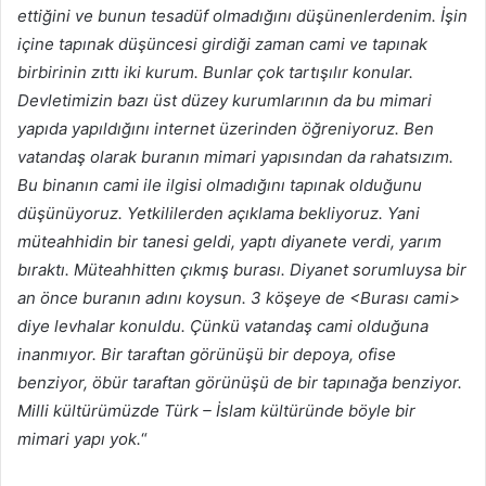
ettiğini ve bunun tesadüf olmadığını düşünenlerdenim. İşin
içine tapınak düşüncesi girdiği zaman cami ve tapınak
birbirinin zıttı iki kurum. Bunlar çok tartışılır konular.
Devletimizin bazı üst düzey kurumlarının da bu mimari
yapıda yapıldığını internet üzerinden öğreniyoruz. Ben
vatandaş olarak buranın mimari yapısından da rahatsızım.
Bu binanın cami ile ilgisi olmadığını tapınak olduğunu
düşünüyoruz. Yetkililerden açıklama bekliyoruz. Yani
müteahhidin bir tanesi geldi, yaptı diyanete verdi, yarım
bıraktı. Müteahhitten çıkmış burası. Diyanet sorumluysa bir
an önce buranın adını koysun. 3 köşeye de <Burası cami>
diye levhalar konuldu. Çünkü vatandaş cami olduğuna
inanmıyor. Bir taraftan görünüşü bir depoya, ofise
benziyor, öbür taraftan görünüşü de bir tapınağa benziyor.
Milli kültürümüzde Türk – İslam kültüründe böyle bir
mimari yapı yok.
“