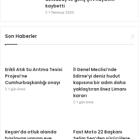
kaybetti
1 Temmuz 2025
Son Haberler
Erikli Atık Su Arıtma Tesisi
İl Genel Meclisi’nde
Projesi’ne
Edirne’yi deniz hudut
Cumhurbaşkanlığı onayı
kapısına bir adım daha
yaklaştıran Enez Limanı
1 gün önce
kararı
1 gün önce
Keşan’da otluk alanda
Fast Moto 22 Başkanı
başlayan yangın eve
Selim Şen’den sürücülere