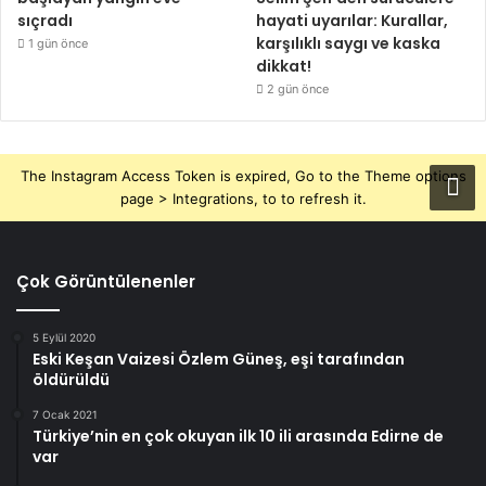
sıçradı
hayati uyarılar: Kurallar,
karşılıklı saygı ve kaska
1 gün önce
dikkat!
2 gün önce
The Instagram Access Token is expired, Go to the Theme options
page > Integrations, to to refresh it.
Çok Görüntülenenler
5 Eylül 2020
Eski Keşan Vaizesi Özlem Güneş, eşi tarafından
öldürüldü
7 Ocak 2021
Türkiye’nin en çok okuyan ilk 10 ili arasında Edirne de
var