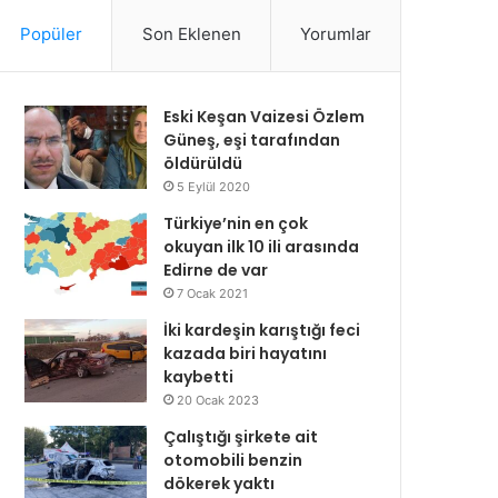
Popüler
Son Eklenen
Yorumlar
Eski Keşan Vaizesi Özlem
Güneş, eşi tarafından
öldürüldü
5 Eylül 2020
Türkiye’nin en çok
okuyan ilk 10 ili arasında
Edirne de var
7 Ocak 2021
İki kardeşin karıştığı feci
kazada biri hayatını
kaybetti
20 Ocak 2023
Çalıştığı şirkete ait
otomobili benzin
dökerek yaktı