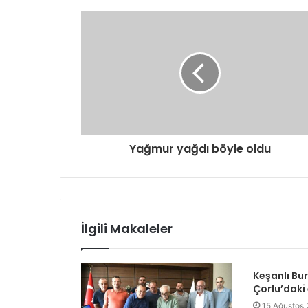
d
r
e
s
i
n
i
z
i
g
Yağmur yağdı böyle oldu
i
r
i
n
i
z
İlgili Makaleler
Keşanlı Bu
Çorlu’daki
15 Ağustos