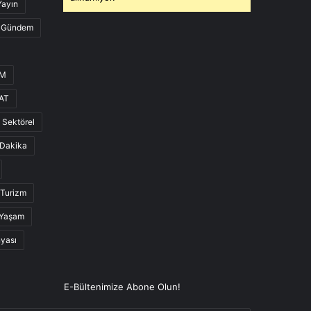
Yayın
Gündem
UM
AT
Sektörel
Dakika
Turizm
Yaşam
nyası
E-Bültenimize Abone Olun!