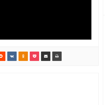
Reddit
VKontakte
Odnoklassniki
Pocket
E-Posta ile paylaş
Yazdır