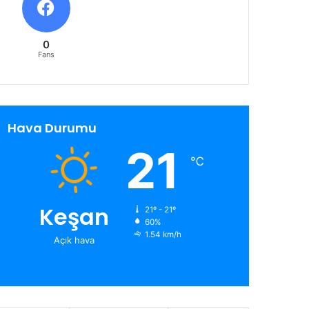
0
Fans
Hava Durumu
21
℃
Keşan
21º - 21º
60%
1.54 km/h
Açık hava