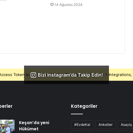
14 Ağustos 2024
Bizi Instagram'da Takip Edin!
ccess Token is expired, Go to the Theme options page > Integrations, t
erler
Kategoriler
Keşan’da yeni
#EvdeKal
Anketler
Asayiş
Hükümet