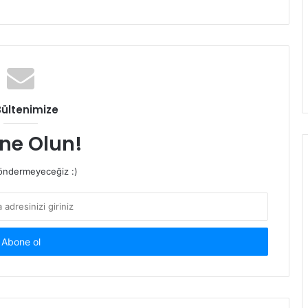
Bültenimize
ne Olun!
ndermeyeceğiz :)