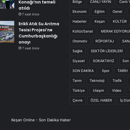
Konağı’nın temeli
Bölge
CANLI YAYIN
Canlı 
atıldı
Ekonomi
Eğitim
Genel
7 saat önce
Haberler
Keşan
KÜLTÜR
Erikli Atık Su Arıtma
Tesisi Projesi’ne
Kültür/Sanat
MERAK EDİYOR
Cumhurbaşkanlığı
Otomotiv
RÖPORTAJ
SAN
onayı
7 saat önce
Sağlık
SEKTÖR LİDERLERİ
Siyaset
SOKAKTAYIZ
Son 
SON DAKİKA
Spor
TARİH
Tarım
Teknoloji
Trafik
Türkiye
Ulaşım
Video
Çevre
ÖZEL HABER
İş Dü
Keşan Online - Son Dakika Haber