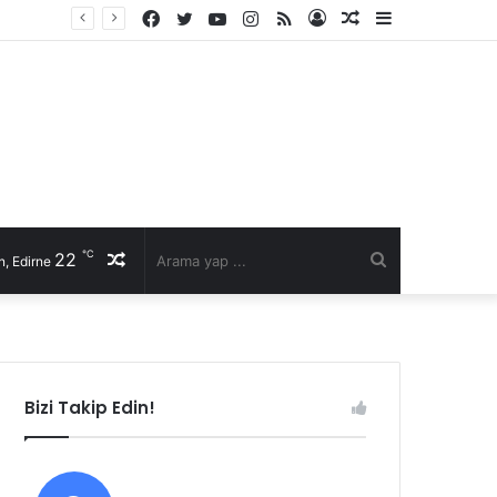
Facebook
Twitter
YouTube
Instagram
RSS
Kayıt
Rastgele
Kenar
Ol
Makale
Bölmesi
℃
22
Rastgele
Arama
, Edirne
Makale
yap
...
Bizi Takip Edin!