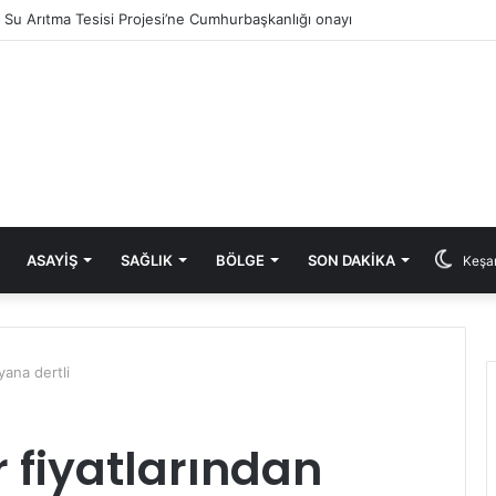
ık Su Arıtma Tesisi Projesi’ne Cumhurbaşkanlığı onayı
ASAYIŞ
SAĞLIK
BÖLGE
SON DAKIKA
Keşan
yana dertli
 fiyatlarından