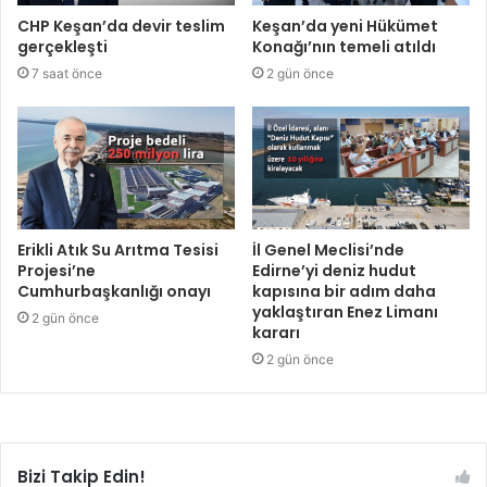
CHP Keşan’da devir teslim
Keşan’da yeni Hükümet
gerçekleşti
Konağı’nın temeli atıldı
7 saat önce
2 gün önce
Erikli Atık Su Arıtma Tesisi
İl Genel Meclisi’nde
Projesi’ne
Edirne’yi deniz hudut
Cumhurbaşkanlığı onayı
kapısına bir adım daha
yaklaştıran Enez Limanı
2 gün önce
kararı
2 gün önce
Bizi Takip Edin!