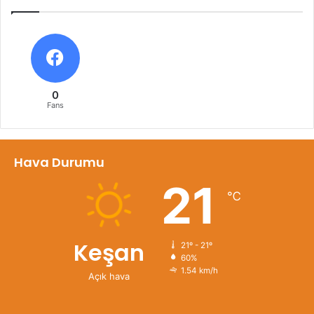
0
Fans
Hava Durumu
21
℃
Keşan
21º - 21º
60%
1.54 km/h
Açık hava