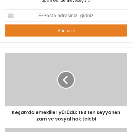
Spam Göndermeyeceğiz :)
E-
Posta
adresinizi
giriniz
Keşan’da emekliler yürüdü: TES’ten seyyanen
zam ve sosyal hak talebi