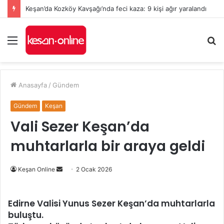
Keşan’da Kozköy Kavşağı’nda feci kaza: 9 kişi ağır yaralandı
Menü
A
y
...
Anasayfa
/
Gündem
Gündem
Keşan
Vali Sezer Keşan’da
muhtarlarla bir araya geldi
Bir
Keşan Online
2 Ocak 2026
e-
posta
Edirne Valisi Yunus Sezer Keşan’da muhtarlarla
göndermek
buluştu.