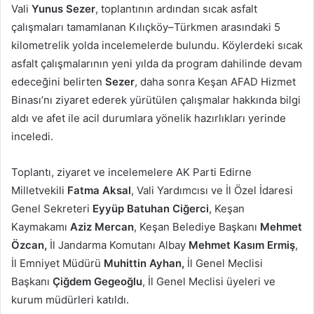
Vali
Yunus Sezer
, toplantının ardından sıcak asfalt
çalışmaları tamamlanan Kılıçköy–Türkmen arasındaki 5
kilometrelik yolda incelemelerde bulundu. Köylerdeki sıcak
asfalt çalışmalarının yeni yılda da program dahilinde devam
edeceğini belirten
Sezer
, daha sonra Keşan AFAD Hizmet
Binası’nı ziyaret ederek yürütülen çalışmalar hakkında bilgi
aldı ve afet ile acil durumlara yönelik hazırlıkları yerinde
inceledi.
Toplantı, ziyaret ve incelemelere AK Parti Edirne
Milletvekili
Fatma Aksal
, Vali Yardımcısı ve İl Özel İdaresi
Genel Sekreteri
Eyyüp Batuhan Ciğerci
, Keşan
Kaymakamı
Aziz Mercan
, Keşan Belediye Başkanı
Mehmet
Özcan,
İl Jandarma Komutanı Albay
Mehmet Kasım Ermiş
,
İl Emniyet Müdürü
Muhittin Ayhan,
İl Genel Meclisi
Başkanı
Çiğdem Gegeoğlu
, İl Genel Meclisi üyeleri ve
kurum müdürleri katıldı.