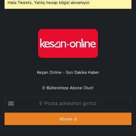
Hata Tweets, Yanlış hesap bilgisi alınamıyor.
Keşan Online - Son Dakika Haber
E-Bültenimize Abone Olun!
E-
Posta
adresinizi
giriniz