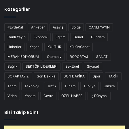
Kategoriler
#EvdeKal
Anketler
Asayiş
Bölge
CANLI YAYIN
Canlı Yayın
Ekonomi
Eğitim
Genel
Gündem
Haberler
Keşan
KÜLTÜR
Kültür/Sanat
MERAK EDİYORUM
Otomotiv
RÖPORTAJ
SANAT
Sağlık
SEKTÖR LİDERLERİ
Sektörel
Siyaset
SOKAKTAYIZ
Son Dakika
SON DAKİKA
Spor
TARİH
Tarım
Teknoloji
Trafik
Turizm
Türkiye
Ulaşım
Video
Yaşam
Çevre
ÖZEL HABER
İş Dünyası
Bizi Takip Edin!