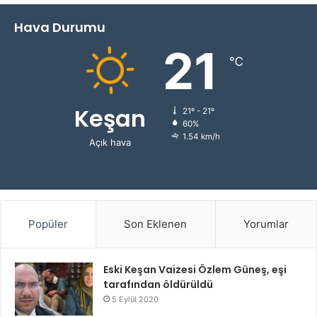
Hava Durumu
21
℃
Keşan
21º - 21º
60%
1.54 km/h
Açık hava
Popüler
Son Eklenen
Yorumlar
Eski Keşan Vaizesi Özlem Güneş, eşi
tarafından öldürüldü
5 Eylül 2020