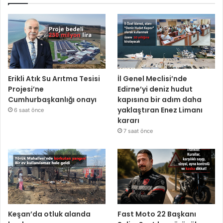
Erikli Atık Su Arıtma Tesisi
İl Genel Meclisi’nde
Projesi’ne
Edirne’yi deniz hudut
Cumhurbaşkanlığı onayı
kapısına bir adım daha
yaklaştıran Enez Limanı
6 saat önce
kararı
7 saat önce
Keşan’da otluk alanda
Fast Moto 22 Başkanı