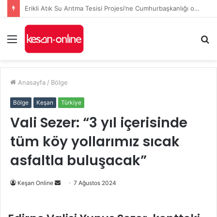
İl Genel Meclisi’nde Edirne’yi deniz hudut kapısına bir adım daha yaklaştıran Enez Limanı kararı
Menü
A
y
...
Anasayfa
/
Bölge
Bölge
Keşan
Türkiye
Vali Sezer: “3 yıl içerisinde
tüm köy yollarımız sıcak
asfaltla buluşacak”
Bir
Keşan Online
7 Ağustos 2024
e-
posta