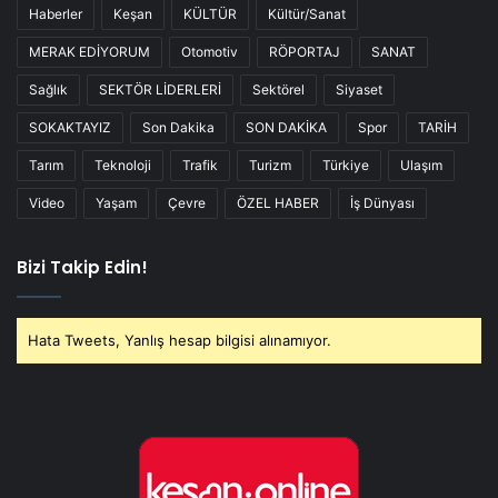
Haberler
Keşan
KÜLTÜR
Kültür/Sanat
MERAK EDİYORUM
Otomotiv
RÖPORTAJ
SANAT
Sağlık
SEKTÖR LİDERLERİ
Sektörel
Siyaset
SOKAKTAYIZ
Son Dakika
SON DAKİKA
Spor
TARİH
Tarım
Teknoloji
Trafik
Turizm
Türkiye
Ulaşım
Video
Yaşam
Çevre
ÖZEL HABER
İş Dünyası
Bizi Takip Edin!
Hata Tweets, Yanlış hesap bilgisi alınamıyor.