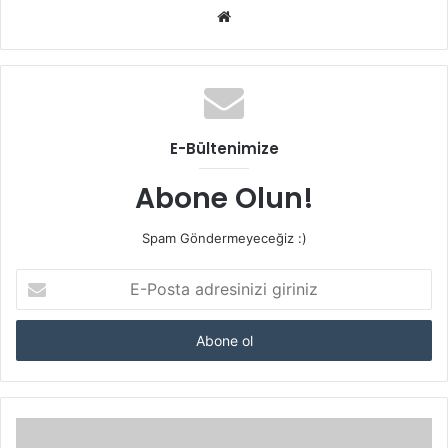
Web
sitesi
E-Bültenimize
Abone Olun!
Spam Göndermeyeceğiz :)
E-
Posta
adresinizi
giriniz