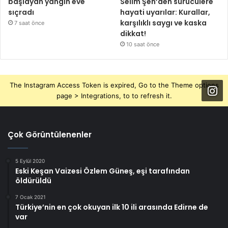
başlayan yangın eve
Selim Şen’den sürücülere
sıçradı
hayati uyarılar: Kurallar,
karşılıklı saygı ve kaska
7 saat önce
dikkat!
10 saat önce
The Instagram Access Token is expired, Go to the Theme options
page > Integrations, to to refresh it.
Çok Görüntülenenler
5 Eylül 2020
Eski Keşan Vaizesi Özlem Güneş, eşi tarafından
öldürüldü
7 Ocak 2021
Türkiye’nin en çok okuyan ilk 10 ili arasında Edirne de
var