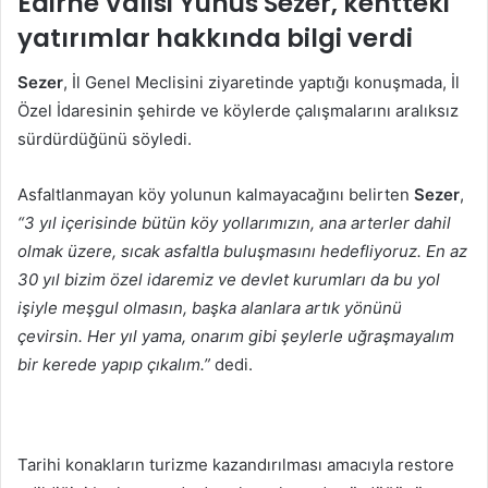
Edirne Valisi Yunus Sezer, kentteki
göndermek
yatırımlar hakkında bilgi verdi
Sezer
, İl Genel Meclisini ziyaretinde yaptığı konuşmada, İl
Özel İdaresinin şehirde ve köylerde çalışmalarını aralıksız
sürdürdüğünü söyledi.
Asfaltlanmayan köy yolunun kalmayacağını belirten
Sezer
,
“3 yıl içerisinde bütün köy yollarımızın, ana arterler dahil
olmak üzere, sıcak asfaltla buluşmasını hedefliyoruz. En az
30 yıl bizim özel idaremiz ve devlet kurumları da bu yol
işiyle meşgul olmasın, başka alanlara artık yönünü
çevirsin. Her yıl yama, onarım gibi şeylerle uğraşmayalım
bir kerede yapıp çıkalım.”
dedi.
Tarihi konakların turizme kazandırılması amacıyla restore