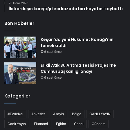
20 Ocak 2023
İki kardeşin karıştığı feci kazada biri hayatını kaybetti
Son Haberler
Keşan’da yeni Hükümet Konağı’nın
temeli atıldı
6 saat önce
Erikli Atık Su Arıtma Tesisi Projesi’ne
Cumhurbaşkanlığı onayı
6 saat önce
Kategoriler
#EvdeKal
Anketler
Asayiş
Bölge
CANLI YAYIN
Canlı Yayın
Ekonomi
Eğitim
Genel
Gündem