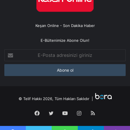
Keşan Online - Son Dakika Haber
E-Bültenimize Abone Olun!
E-
Posta
adresinizi
giriniz
© Telif Hakkı 2026, Tüm Hakları Saklıdır |
Facebook
Twitter
YouTube
Instagram
RSS