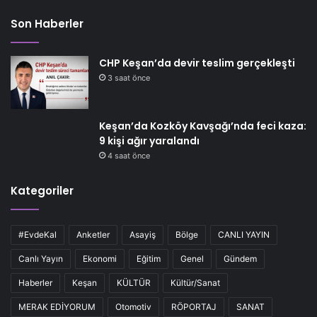
Son Haberler
CHP Keşan’da devir teslim gerçekleşti
3 saat önce
Keşan’da Kozköy Kavşağı’nda feci kaza:
9 kişi ağır yaralandı
4 saat önce
Kategoriler
#EvdeKal
Anketler
Asayiş
Bölge
CANLI YAYIN
Canlı Yayın
Ekonomi
Eğitim
Genel
Gündem
Haberler
Keşan
KÜLTÜR
Kültür/Sanat
MERAK EDİYORUM
Otomotiv
RÖPORTAJ
SANAT