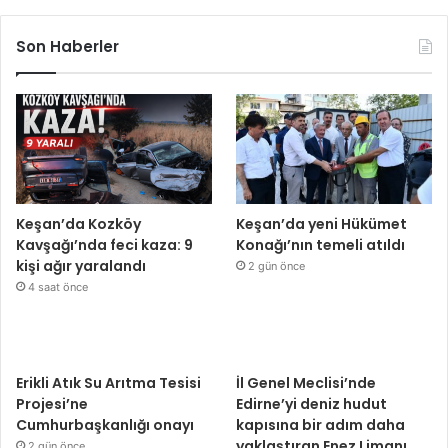
Son Haberler
Keşan’da Kozköy
Keşan’da yeni Hükümet
Kavşağı’nda feci kaza: 9
Konağı’nın temeli atıldı
kişi ağır yaralandı
2 gün önce
4 saat önce
Erikli Atık Su Arıtma Tesisi
İl Genel Meclisi’nde
Projesi’ne
Edirne’yi deniz hudut
Cumhurbaşkanlığı onayı
kapısına bir adım daha
yaklaştıran Enez Limanı
2 gün önce