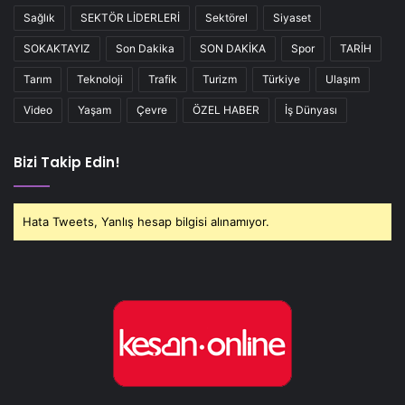
Sağlık
SEKTÖR LİDERLERİ
Sektörel
Siyaset
SOKAKTAYIZ
Son Dakika
SON DAKİKA
Spor
TARİH
Tarım
Teknoloji
Trafik
Turizm
Türkiye
Ulaşım
Video
Yaşam
Çevre
ÖZEL HABER
İş Dünyası
Bizi Takip Edin!
Hata Tweets, Yanlış hesap bilgisi alınamıyor.