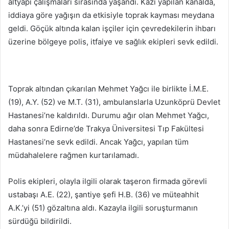
altyapı çalışmaları sırasında yaşandı. Kazı yapılan kanalda,
iddiaya göre yağışın da etkisiyle toprak kayması meydana
geldi. Göçük altında kalan işçiler için çevredekilerin ihbarı
üzerine bölgeye polis, itfaiye ve sağlık ekipleri sevk edildi.
Toprak altından çıkarılan Mehmet Yağcı ile birlikte İ.M.E.
(19), A.Y. (52) ve M.T. (31), ambulanslarla Uzunköprü Devlet
Hastanesi’ne kaldırıldı. Durumu ağır olan Mehmet Yağcı,
daha sonra Edirne’de Trakya Üniversitesi Tıp Fakültesi
Hastanesi’ne sevk edildi. Ancak Yağcı, yapılan tüm
müdahalelere rağmen kurtarılamadı.
Polis ekipleri, olayla ilgili olarak taşeron firmada görevli
ustabaşı A.E. (22), şantiye şefi H.B. (36) ve müteahhit
A.K.’yi (51) gözaltına aldı. Kazayla ilgili soruşturmanın
sürdüğü bildirildi.