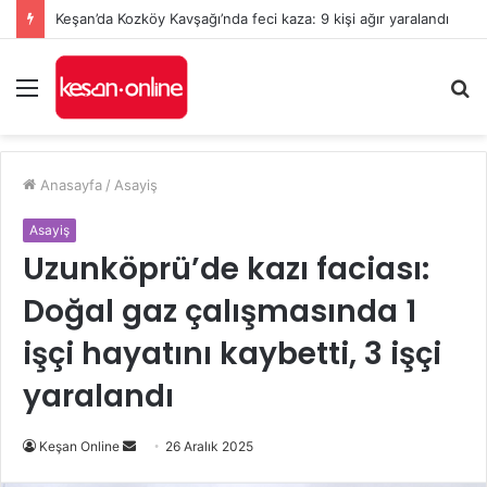
Keşan’da Kozköy Kavşağı’nda feci kaza: 9 kişi ağır yaralandı
Menü
A
y
...
Anasayfa
/
Asayiş
Asayiş
Uzunköprü’de kazı faciası:
Doğal gaz çalışmasında 1
işçi hayatını kaybetti, 3 işçi
yaralandı
Bir
Keşan Online
26 Aralık 2025
e-