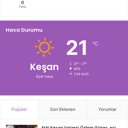
0
Fans
Hava Durumu
21
℃
Keşan
21º - 21º
60%
1.54 km/h
Açık hava
Popüler
Son Eklenen
Yorumlar
Eski Keşan Vaizesi Özlem Güneş, eşi