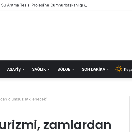
ık Su Arıtma Tesisi Projesi’ne Cumhurbaşkanlığı onayı
ASAYIŞ
SAĞLIK
BÖLGE
SON DAKIKA
Keşa
rdan olumsuz etkilenecek”
turizmi, zamlardan