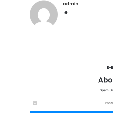
admin
Web
sitesi
E-
Abo
Spam Gö
E-
Posta
adresinizi