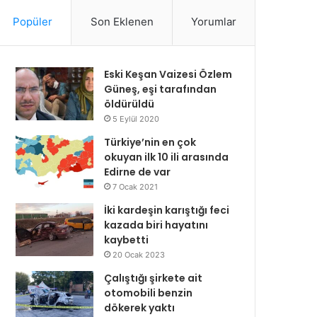
Popüler
Son Eklenen
Yorumlar
Eski Keşan Vaizesi Özlem
Güneş, eşi tarafından
öldürüldü
5 Eylül 2020
Türkiye’nin en çok
okuyan ilk 10 ili arasında
Edirne de var
7 Ocak 2021
İki kardeşin karıştığı feci
kazada biri hayatını
kaybetti
20 Ocak 2023
Çalıştığı şirkete ait
otomobili benzin
dökerek yaktı