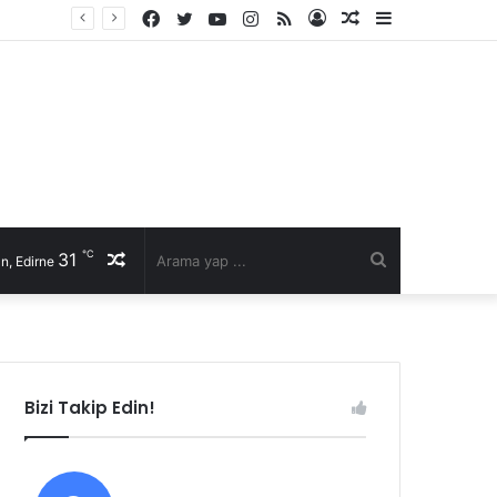
Facebook
Twitter
YouTube
Instagram
RSS
Kayıt
Rastgele
Kenar
Ol
Makale
Bölmesi
℃
31
Rastgele
Arama
n, Edirne
Makale
yap
...
Bizi Takip Edin!