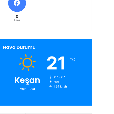
0
Fans
Hava Durumu
21
℃
Keşan
21º - 21º
60%
1.54 km/h
Açık hava