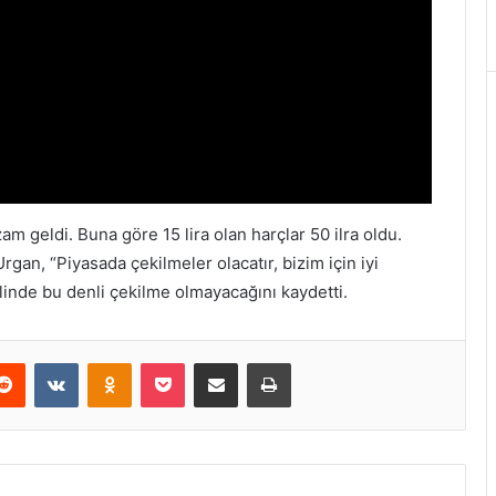
zam geldi. Buna göre 15 lira olan harçlar 50 ilra oldu.
rgan, “Piyasada çekilmeler olacatır, bizim için iyi
linde bu denli çekilme olmayacağını kaydetti.
erest
Reddit
VKontakte
Odnoklassniki
Pocket
E-Posta ile paylaş
Yazdır