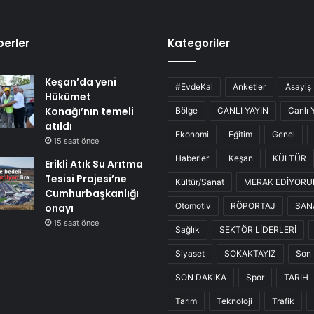
erler
Kategoriler
Keşan’da yeni
#EvdeKal
Anketler
Asayiş
Hükümet
Konağı’nın temeli
Bölge
CANLI YAYIN
Canlı 
atıldı
Ekonomi
Eğitim
Genel
15 saat önce
Haberler
Keşan
KÜLTÜR
Erikli Atık Su Arıtma
Tesisi Projesi’ne
Kültür/Sanat
MERAK EDİYOR
Cumhurbaşkanlığı
Otomotiv
RÖPORTAJ
SAN
onayı
15 saat önce
Sağlık
SEKTÖR LİDERLERİ
Siyaset
SOKAKTAYIZ
Son 
SON DAKİKA
Spor
TARİH
Tarım
Teknoloji
Trafik