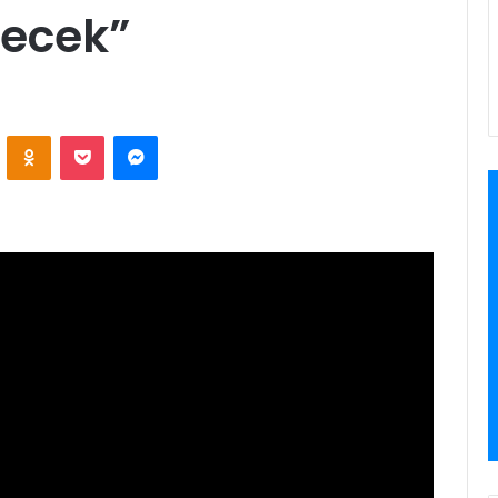
necek”
VKontakte
Odnoklassniki
Pocket
Messenger