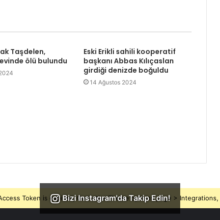
rak Taşdelen,
Eski Erikli sahili kooperatif
 evinde ölü bulundu
başkanı Abbas Kılıçaslan
girdiği denizde boğuldu
 2024
14 Ağustos 2024
Bizi Instagram'da Takip Edin!
ccess Token is expired, Go to the Theme options page > Integrations, t