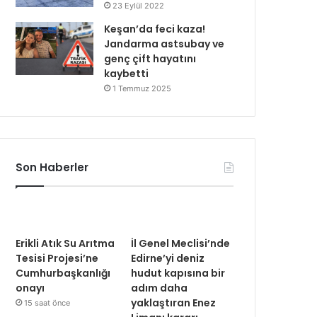
23 Eylül 2022
Keşan’da feci kaza!
Jandarma astsubay ve
genç çift hayatını
kaybetti
1 Temmuz 2025
Son Haberler
Erikli Atık Su Arıtma
İl Genel Meclisi’nde
Tesisi Projesi’ne
Edirne’yi deniz
Cumhurbaşkanlığı
hudut kapısına bir
onayı
adım daha
yaklaştıran Enez
15 saat önce