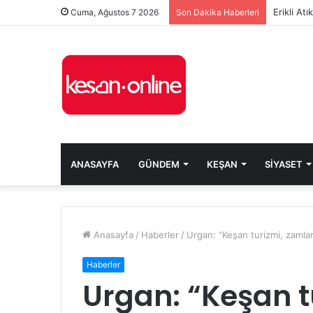
Erikli At
Cuma, Ağustos 7 2026
Son Dakika Haberleri
ANASAYFA
GÜNDEM
KEŞAN
SIYASET
Anasayfa
/
Haberler
/
Urgan: “Keşan turizmi, zamla
Haberler
Urgan: “Keşan 