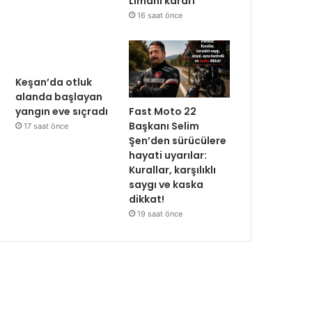
Limanı kararı
16 saat önce
Keşan’da otluk
alanda başlayan
Fast Moto 22
yangın eve sıçradı
Başkanı Selim
17 saat önce
Şen’den sürücülere
hayati uyarılar:
Kurallar, karşılıklı
saygı ve kaska
dikkat!
19 saat önce