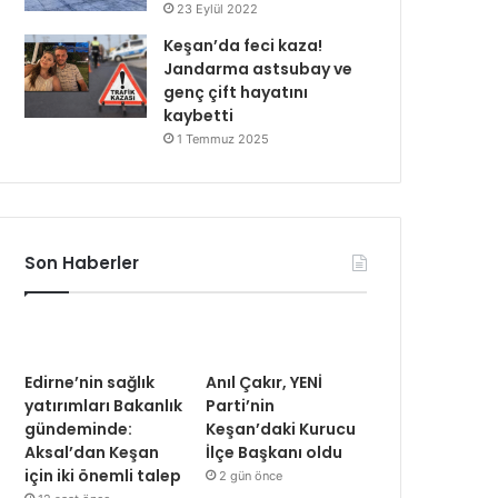
23 Eylül 2022
Keşan’da feci kaza!
Jandarma astsubay ve
genç çift hayatını
kaybetti
1 Temmuz 2025
Son Haberler
Edirne’nin sağlık
Anıl Çakır, YENİ
yatırımları Bakanlık
Parti’nin
gündeminde:
Keşan’daki Kurucu
Aksal’dan Keşan
İlçe Başkanı oldu
için iki önemli talep
2 gün önce