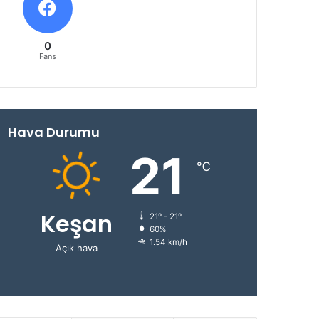
0
Fans
Hava Durumu
21
℃
Keşan
21º - 21º
60%
1.54 km/h
Açık hava