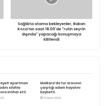
Sağlıkta atama bekleyenler, Bakan
Koca'nın saat 18.00'de "rutin seyrin
dışında" yapacağı konuşmaya
kilitlendi
nayet! Apartman
Malkara’da tur aracının
dını silahla
çarptığı adam hayatını
nra intihar etti
kaybetti
025
15 Ekim 2025