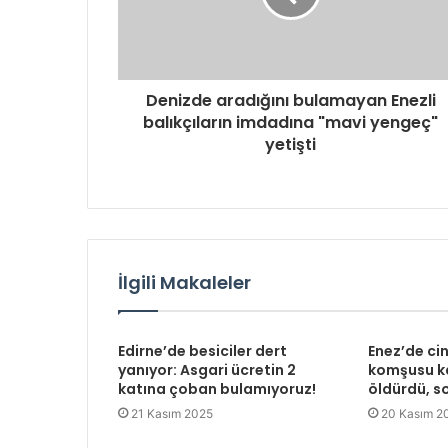
Denizde aradığını bulamayan Enezli
balıkçıların imdadına "mavi yengeç"
yetişti
İlgili Makaleler
Edirne’de besiciler dert
Enez’de ci
yanıyor: Asgari ücretin 2
komşusu ka
katına çoban bulamıyoruz!
öldürdü, so
21 Kasım 2025
20 Kasım 2