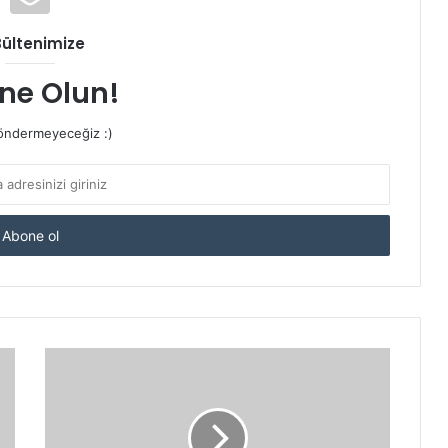
Bültenimize
ne Olun!
ndermeyeceğiz :)