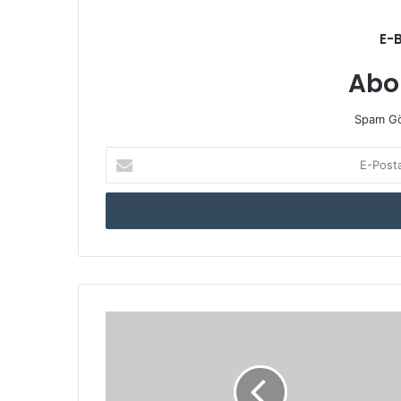
E-
Abo
Spam Gö
E-
Posta
adresinizi
giriniz