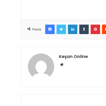
Facebook
Twitter
LinkedIn
Tumblr
Pint
Paylaş
Keşan Online
Web
sitesi