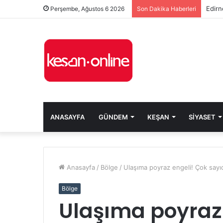
Edirn
Perşembe, Ağustos 6 2026
Son Dakika Haberleri
ANASAYFA
GÜNDEM
KEŞAN
SIYASET
Anasayfa
/
Bölge
/
Ulaşıma poyraz engeli! Çok sayıd
Bölge
Ulaşıma poyraz 