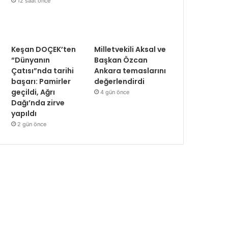
12 saat önce
Keşan DOÇEK’ten
Milletvekili Aksal ve
“Dünyanın
Başkan Özcan
Çatısı”nda tarihi
Ankara temaslarını
başarı: Pamirler
değerlendirdi
geçildi, Ağrı
4 gün önce
Dağı’nda zirve
yapıldı
2 gün önce