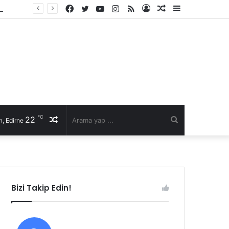
Facebook
Twitter
YouTube
Instagram
RSS
Kayıt
Rastgele
Kenar
li talep
Ol
Makale
Bölmesi
℃
22
Rastgele
Arama
, Edirne
Makale
yap
...
Bizi Takip Edin!