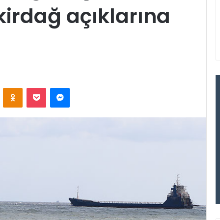
irdağ açıklarına
VKontakte
Odnoklassniki
Pocket
Messenger