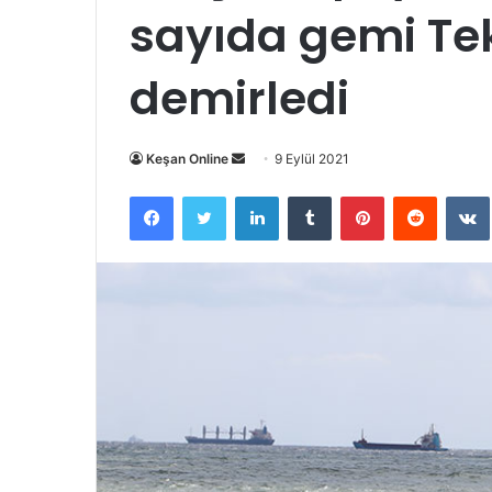
sayıda gemi Tek
demirledi
Bir
Keşan Online
9 Eylül 2021
e-
Facebook
Twitter
LinkedIn
Tumblr
Pinterest
Reddit
posta
göndermek