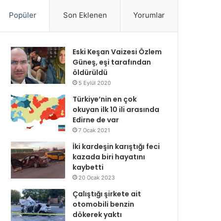
Popüler
Son Eklenen
Yorumlar
Eski Keşan Vaizesi Özlem
Güneş, eşi tarafından
öldürüldü
5 Eylül 2020
Türkiye’nin en çok
okuyan ilk 10 ili arasında
Edirne de var
7 Ocak 2021
İki kardeşin karıştığı feci
kazada biri hayatını
kaybetti
20 Ocak 2023
Çalıştığı şirkete ait
otomobili benzin
dökerek yaktı