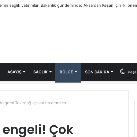
e’nin sağlık yatırımları Bakanlık gündeminde: Aksal’dan Keşan için iki önem
ASAYIŞ
SAĞLIK
BÖLGE
SON DAKIKA
Keşan
a gemi Tekirdağ açıklarına demirledi
engeli! Çok