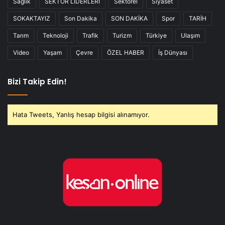
Sağlık
SEKTÖR LİDERLERİ
Sektörel
Siyaset
SOKAKTAYIZ
Son Dakika
SON DAKİKA
Spor
TARİH
Tarım
Teknoloji
Trafik
Turizm
Türkiye
Ulaşım
Video
Yaşam
Çevre
ÖZEL HABER
İş Dünyası
Bizi Takip Edin!
Hata Tweets, Yanlış hesap bilgisi alınamıyor.