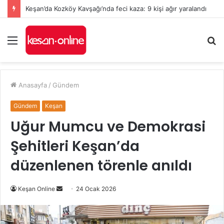
Keşan’da Kozköy Kavşağı’nda feci kaza: 9 kişi ağır yaralandı
Menü
A
y
...
Anasayfa
/
Gündem
Gündem
Keşan
Uğur Mumcu ve Demokrasi
Şehitleri Keşan’da
düzenlenen törenle anıldı
Bir
Keşan Online
24 Ocak 2026
e-
posta