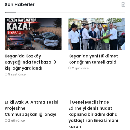
Son Haberler
Keşan’da Kozköy
Keşan’da yeni Hükümet
Kavşağı’nda feci kaza: 9
Konağı’nın temeli atıldı
kişi ağır yaralandı
2 gün önce
9 saat önce
Erikli Atık Su Arıtma Tesisi
İl Genel Meclisi’nde
Projesi’ne
Edirne’yi deniz hudut
Cumhurbaşkanlığı onayı
kapısına bir adım daha
yaklaştıran Enez Limanı
2 gün önce
kararı