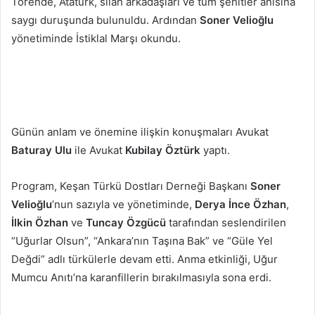
Törende, Atatürk, silah arkadaşları ve tüm şehitler anısına
saygı duruşunda bulunuldu. Ardından
Soner Velioğlu
yönetiminde İstiklal Marşı okundu.
Günün anlam ve önemine ilişkin konuşmaları Avukat
Baturay Ulu
ile Avukat
Kubilay Öztürk
yaptı.
Program, Keşan Türkü Dostları Derneği Başkanı
Soner
Velioğlu
’nun sazıyla ve yönetiminde,
Derya İnce Özhan
,
İlkin Özhan
ve
Tuncay Özgücü
tarafından seslendirilen
“Uğurlar Olsun”, “Ankara’nın Taşına Bak” ve “Güle Yel
Değdi” adlı türkülerle devam etti. Anma etkinliği, Uğur
Mumcu Anıtı’na karanfillerin bırakılmasıyla sona erdi.