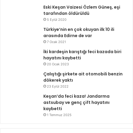
Eski Keşan Vaizesi Özlem Güneş, eşi
tarafından öldürüldü
5 Eylül 2020
Türkiye’nin en çok okuyan ilk 10 ili
arasında Edirne de var
7 Ocak 2021
İki kardeşin karıştığı feci kazada biri
hayatını kaybetti
20 Ocak 2023
Çalıştığı şirkete ait otomobili benzin
dökerek yaktı
23 Eylül 2022
Keşan’da feci kaza! Jandarma
astsubay ve genç çift hayatını
kaybetti
1 Temmuz 2025