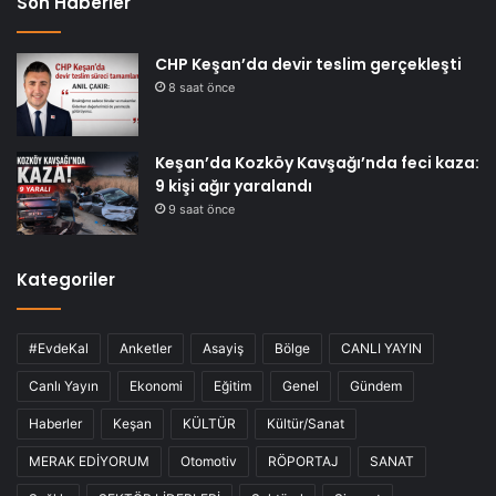
Son Haberler
CHP Keşan’da devir teslim gerçekleşti
8 saat önce
Keşan’da Kozköy Kavşağı’nda feci kaza:
9 kişi ağır yaralandı
9 saat önce
Kategoriler
#EvdeKal
Anketler
Asayiş
Bölge
CANLI YAYIN
Canlı Yayın
Ekonomi
Eğitim
Genel
Gündem
Haberler
Keşan
KÜLTÜR
Kültür/Sanat
MERAK EDİYORUM
Otomotiv
RÖPORTAJ
SANAT