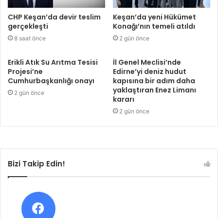
CHP Keşan’da devir teslim
Keşan’da yeni Hükümet
gerçekleşti
Konağı’nın temeli atıldı
8 saat önce
2 gün önce
Erikli Atık Su Arıtma Tesisi
İl Genel Meclisi’nde
Projesi’ne
Edirne’yi deniz hudut
Cumhurbaşkanlığı onayı
kapısına bir adım daha
yaklaştıran Enez Limanı
2 gün önce
kararı
2 gün önce
Bizi Takip Edin!