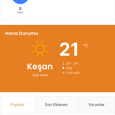
0
Fans
Hava Durumu
21
℃
Keşan
21º - 21º
60%
1.54 km/h
Açık hava
Popüler
Son Eklenen
Yorumlar