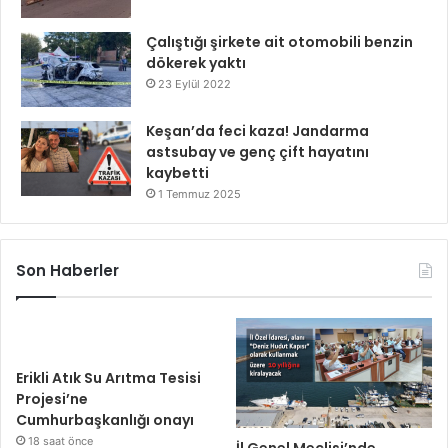
Çalıştığı şirkete ait otomobili benzin
dökerek yaktı
23 Eylül 2022
Keşan’da feci kaza! Jandarma
astsubay ve genç çift hayatını
kaybetti
1 Temmuz 2025
Son Haberler
Erikli Atık Su Arıtma Tesisi
Projesi’ne
Cumhurbaşkanlığı onayı
18 saat önce