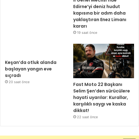
İl Genel Meclisi’nde
Edirne’yi deniz hudut
kapısına bir adım daha
yaklaştıran Enez Limanı
kararı
19 saat önce
Keşan’da otluk alanda
başlayan yangın eve
sıçradı
20 saat önce
Fast Moto 22 Başkanı
Selim Şen’den sürücülere
hayati uyarılar: Kurallar,
karşılıklı saygı ve kaska
dikkat!
22 saat önce