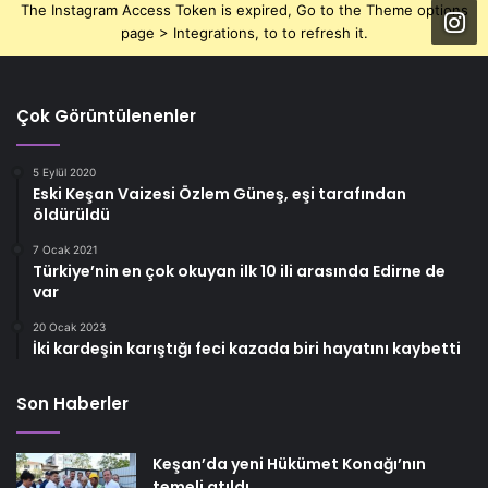
The Instagram Access Token is expired, Go to the Theme options
page > Integrations, to to refresh it.
Çok Görüntülenenler
5 Eylül 2020
Eski Keşan Vaizesi Özlem Güneş, eşi tarafından
öldürüldü
7 Ocak 2021
Türkiye’nin en çok okuyan ilk 10 ili arasında Edirne de
var
20 Ocak 2023
İki kardeşin karıştığı feci kazada biri hayatını kaybetti
Son Haberler
Keşan’da yeni Hükümet Konağı’nın
temeli atıldı