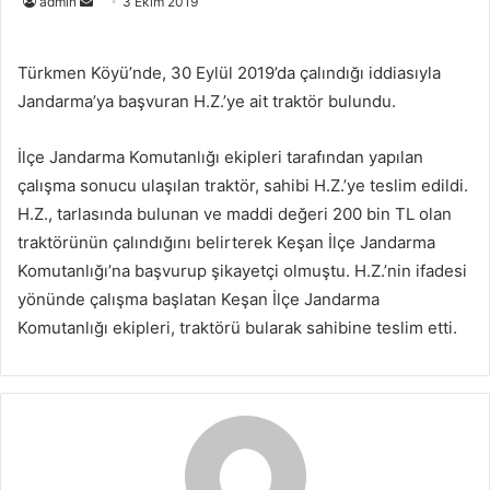
Bir
admin
3 Ekim 2019
e-
posta
Türkmen Köyü’nde, 30 Eylül 2019’da çalındığı iddiasıyla
göndermek
Jandarma’ya başvuran H.Z.’ye ait traktör bulundu.
İlçe Jandarma Komutanlığı ekipleri tarafından yapılan
çalışma sonucu ulaşılan traktör, sahibi H.Z.’ye teslim edildi.
H.Z., tarlasında bulunan ve maddi değeri 200 bin TL olan
traktörünün çalındığını belirterek Keşan İlçe Jandarma
Komutanlığı’na başvurup şikayetçi olmuştu. H.Z.’nin ifadesi
yönünde çalışma başlatan Keşan İlçe Jandarma
Komutanlığı ekipleri, traktörü bularak sahibine teslim etti.