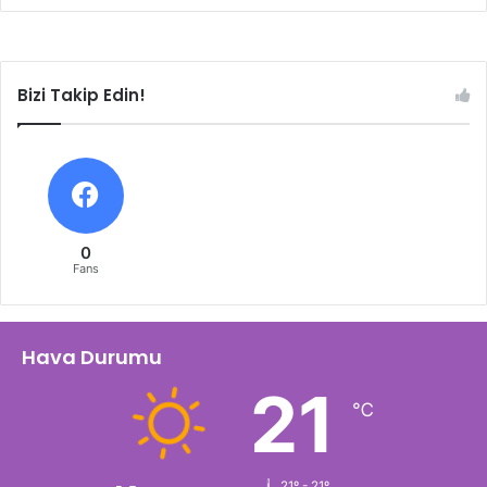
Bizi Takip Edin!
0
Fans
Hava Durumu
21
℃
21º - 21º