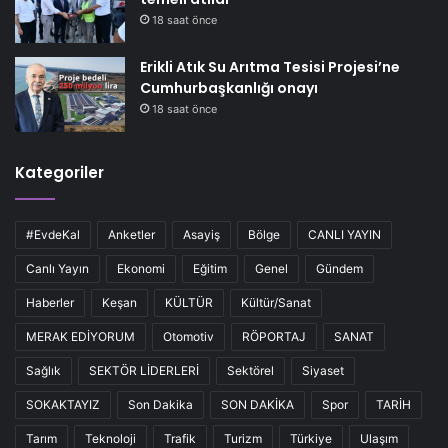
18 saat önce
Erikli Atık Su Arıtma Tesisi Projesi’ne
Cumhurbaşkanlığı onayı
18 saat önce
Kategoriler
#EvdeKal
Anketler
Asayiş
Bölge
CANLI YAYIN
Canlı Yayın
Ekonomi
Eğitim
Genel
Gündem
Haberler
Keşan
KÜLTÜR
Kültür/Sanat
MERAK EDİYORUM
Otomotiv
RÖPORTAJ
SANAT
Sağlık
SEKTÖR LİDERLERİ
Sektörel
Siyaset
SOKAKTAYIZ
Son Dakika
SON DAKİKA
Spor
TARİH
Tarım
Teknoloji
Trafik
Turizm
Türkiye
Ulaşım