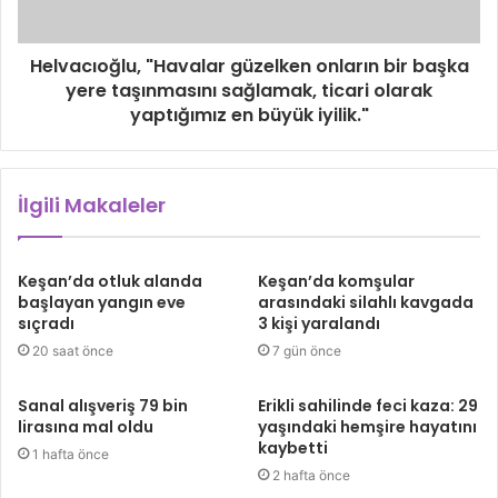
Helvacıoğlu, "Havalar güzelken onların bir başka
yere taşınmasını sağlamak, ticari olarak
yaptığımız en büyük iyilik."
İlgili Makaleler
Keşan’da otluk alanda
Keşan’da komşular
başlayan yangın eve
arasındaki silahlı kavgada
sıçradı
3 kişi yaralandı
20 saat önce
7 gün önce
Sanal alışveriş 79 bin
Erikli sahilinde feci kaza: 29
lirasına mal oldu
yaşındaki hemşire hayatını
kaybetti
1 hafta önce
2 hafta önce