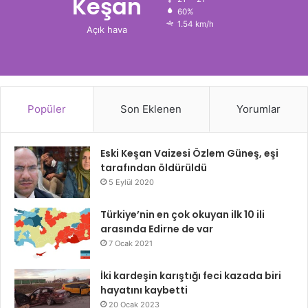
Keşan
60%
1.54 km/h
Açık hava
Popüler
Son Eklenen
Yorumlar
Eski Keşan Vaizesi Özlem Güneş, eşi
tarafından öldürüldü
5 Eylül 2020
Türkiye’nin en çok okuyan ilk 10 ili
arasında Edirne de var
7 Ocak 2021
İki kardeşin karıştığı feci kazada biri
hayatını kaybetti
20 Ocak 2023