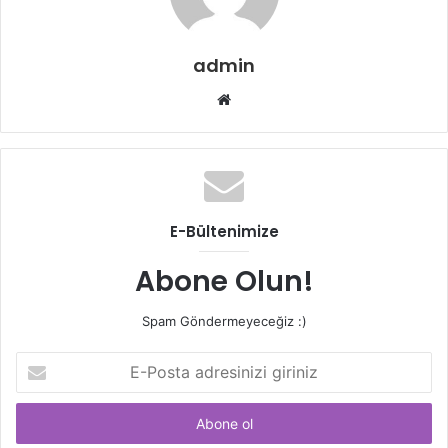
admin
Web
sitesi
E-Bültenimize
Abone Olun!
Spam Göndermeyeceğiz :)
E-
Posta
adresinizi
giriniz