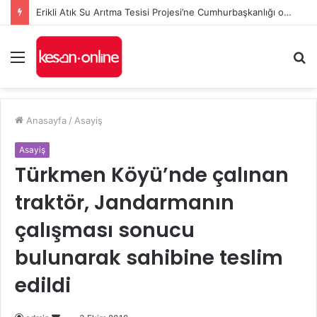
Erikli Atık Su Arıtma Tesisi Projesi’ne Cumhurbaşkanlığı onayı
Menü
A
y
...
Anasayfa
/
Asayiş
Asayiş
Türkmen Köyü’nde çalınan
traktör, Jandarmanın
çalışması sonucu
bulunarak sahibine teslim
edildi