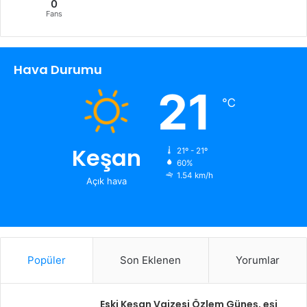
0
Fans
Hava Durumu
21
℃
Keşan
21º - 21º
60%
1.54 km/h
Açık hava
Popüler
Son Eklenen
Yorumlar
Eski Keşan Vaizesi Özlem Güneş, eşi