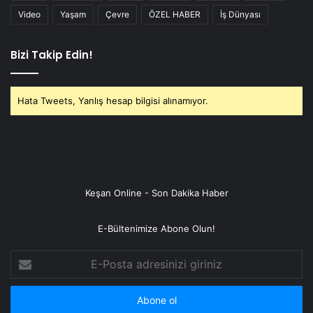
Video
Yaşam
Çevre
ÖZEL HABER
İş Dünyası
Bizi Takip Edin!
Hata Tweets, Yanlış hesap bilgisi alınamıyor.
Keşan Online - Son Dakika Haber
E-Bültenimize Abone Olun!
E-
Posta
adresinizi
giriniz