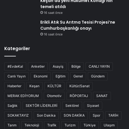
Keşan’da yeni Hükümet Konağı’nın
temeli atıldı
16 saat önce
Erikli Atık Su Arıtma Tesisi Projesi’ne
Cumhurbaşkanlığı onayı
16 saat önce
Kategoriler
#EvdeKal
Anketler
Asayiş
Bölge
CANLI YAYIN
Canlı Yayın
Ekonomi
Eğitim
Genel
Gündem
Haberler
Keşan
KÜLTÜR
Kültür/Sanat
MERAK EDİYORUM
Otomotiv
RÖPORTAJ
SANAT
Sağlık
SEKTÖR LİDERLERİ
Sektörel
Siyaset
SOKAKTAYIZ
Son Dakika
SON DAKİKA
Spor
TARİH
Tarım
Teknoloji
Trafik
Turizm
Türkiye
Ulaşım