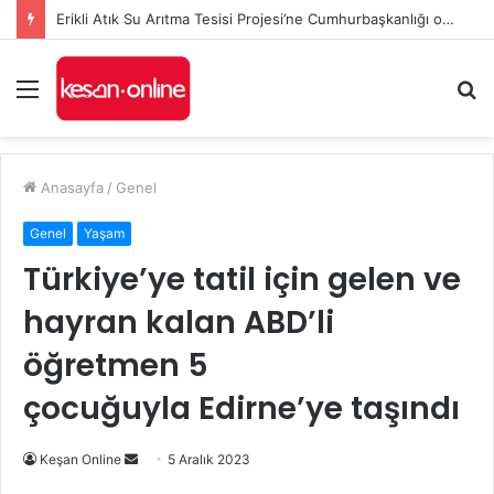
Erikli Atık Su Arıtma Tesisi Projesi’ne Cumhurbaşkanlığı onayı
Menü
A
y
...
Anasayfa
/
Genel
Genel
Yaşam
Türkiye’ye tatil için gelen ve
hayran kalan ABD’li
öğretmen 5
çocuğuyla Edirne’ye taşındı
Bir
Keşan Online
5 Aralık 2023
e-