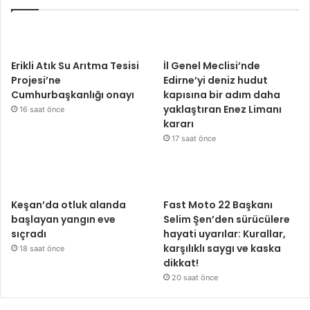
Erikli Atık Su Arıtma Tesisi
İl Genel Meclisi’nde
Projesi’ne
Edirne’yi deniz hudut
Cumhurbaşkanlığı onayı
kapısına bir adım daha
yaklaştıran Enez Limanı
16 saat önce
kararı
17 saat önce
Keşan’da otluk alanda
Fast Moto 22 Başkanı
başlayan yangın eve
Selim Şen’den sürücülere
sıçradı
hayati uyarılar: Kurallar,
karşılıklı saygı ve kaska
18 saat önce
dikkat!
20 saat önce