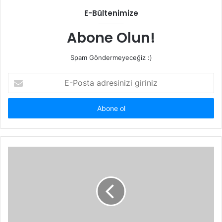
E-Bültenimize
Abone Olun!
Spam Göndermeyeceğiz :)
E-
Posta
adresinizi
giriniz