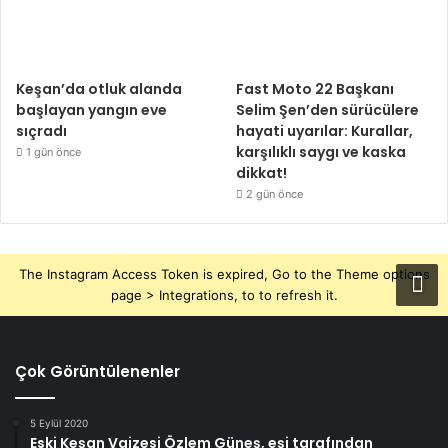
Keşan’da otluk alanda
Fast Moto 22 Başkanı
başlayan yangın eve
Selim Şen’den sürücülere
sıçradı
hayati uyarılar: Kurallar,
karşılıklı saygı ve kaska
1 gün önce
dikkat!
2 gün önce
The Instagram Access Token is expired, Go to the Theme options
page > Integrations, to to refresh it.
Çok Görüntülenenler
5 Eylül 2020
Eski Keşan Vaizesi Özlem Güneş, eşi tarafından