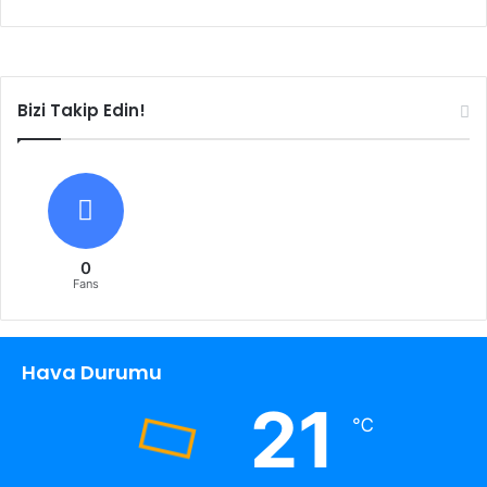
Bizi Takip Edin!
0
Fans
Hava Durumu
21
℃