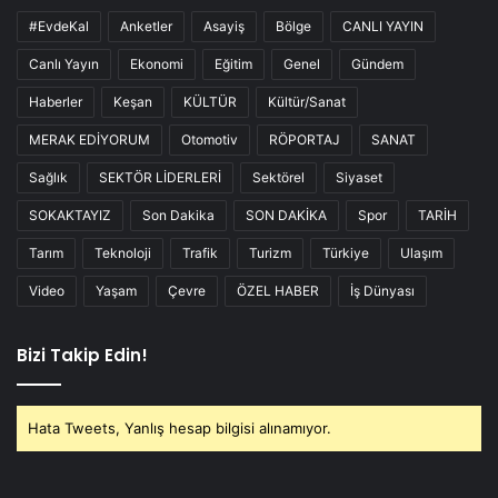
#EvdeKal
Anketler
Asayiş
Bölge
CANLI YAYIN
Canlı Yayın
Ekonomi
Eğitim
Genel
Gündem
Haberler
Keşan
KÜLTÜR
Kültür/Sanat
MERAK EDİYORUM
Otomotiv
RÖPORTAJ
SANAT
Sağlık
SEKTÖR LİDERLERİ
Sektörel
Siyaset
SOKAKTAYIZ
Son Dakika
SON DAKİKA
Spor
TARİH
Tarım
Teknoloji
Trafik
Turizm
Türkiye
Ulaşım
Video
Yaşam
Çevre
ÖZEL HABER
İş Dünyası
Bizi Takip Edin!
Hata Tweets, Yanlış hesap bilgisi alınamıyor.