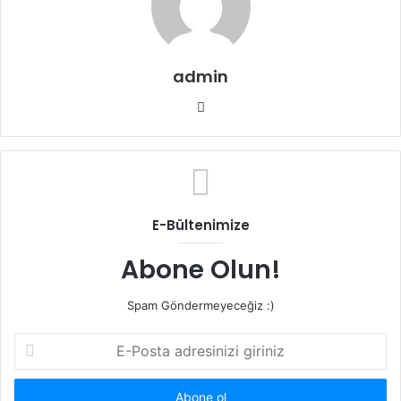
admin
Web
sitesi
E-Bültenimize
Abone Olun!
Spam Göndermeyeceğiz :)
E-
Posta
adresinizi
giriniz