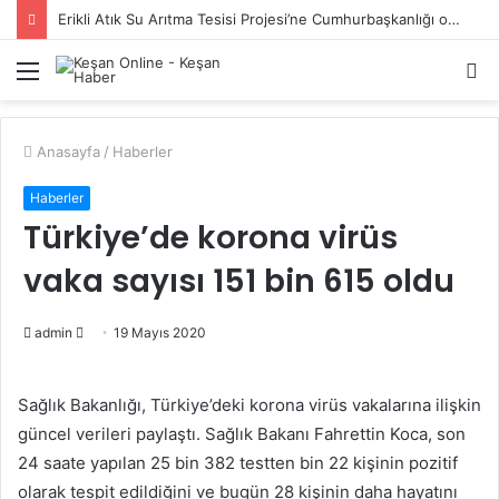
Erikli Atık Su Arıtma Tesisi Projesi’ne Cumhurbaşkanlığı onayı
Menü
A
y
...
Anasayfa
/
Haberler
Haberler
Türkiye’de korona virüs
vaka sayısı 151 bin 615 oldu
Bir
admin
19 Mayıs 2020
e-
posta
Sağlık Bakanlığı, Türkiye’deki korona virüs vakalarına ilişkin
göndermek
güncel verileri paylaştı. Sağlık Bakanı Fahrettin Koca, son
24 saate yapılan 25 bin 382 testten bin 22 kişinin pozitif
olarak tespit edildiğini ve bugün 28 kişinin daha hayatını