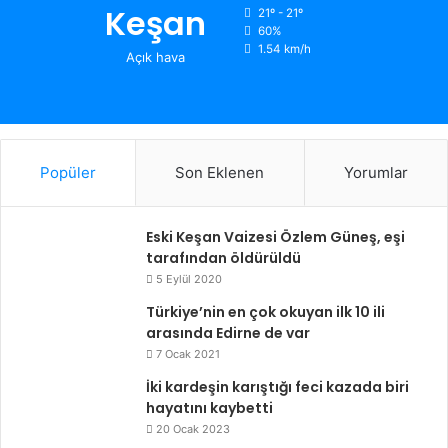
Keşan
21º - 21º
60%
1.54 km/h
Açık hava
Popüler
Son Eklenen
Yorumlar
Eski Keşan Vaizesi Özlem Güneş, eşi
tarafından öldürüldü
5 Eylül 2020
Türkiye’nin en çok okuyan ilk 10 ili
arasında Edirne de var
7 Ocak 2021
İki kardeşin karıştığı feci kazada biri
hayatını kaybetti
20 Ocak 2023