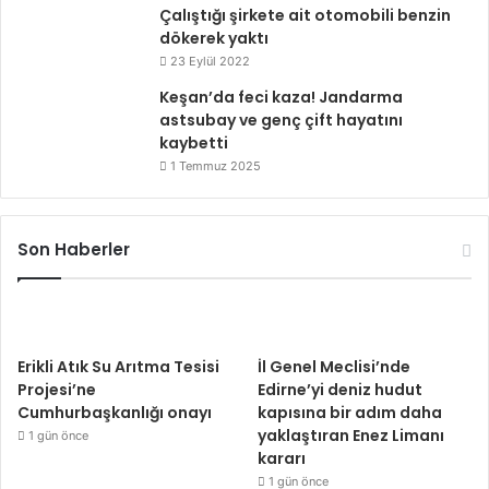
Çalıştığı şirkete ait otomobili benzin
dökerek yaktı
23 Eylül 2022
Keşan’da feci kaza! Jandarma
astsubay ve genç çift hayatını
kaybetti
1 Temmuz 2025
Son Haberler
Erikli Atık Su Arıtma Tesisi
İl Genel Meclisi’nde
Projesi’ne
Edirne’yi deniz hudut
Cumhurbaşkanlığı onayı
kapısına bir adım daha
yaklaştıran Enez Limanı
1 gün önce
kararı
1 gün önce