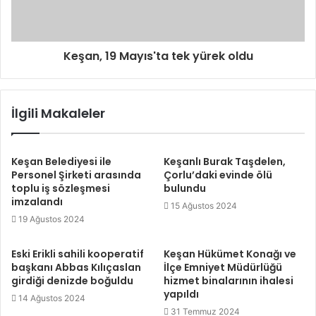
Keşan, 19 Mayıs'ta tek yürek oldu
İlgili Makaleler
Keşan Belediyesi ile
Keşanlı Burak Taşdelen,
Personel Şirketi arasında
Çorlu’daki evinde ölü
toplu iş sözleşmesi
bulundu
imzalandı
15 Ağustos 2024
19 Ağustos 2024
Eski Erikli sahili kooperatif
Keşan Hükümet Konağı ve
başkanı Abbas Kılıçaslan
İlçe Emniyet Müdürlüğü
girdiği denizde boğuldu
hizmet binalarının ihalesi
yapıldı
14 Ağustos 2024
31 Temmuz 2024