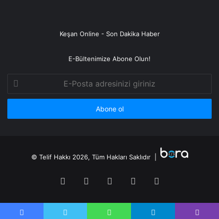
Keşan Online - Son Dakika Haber
E-Bültenimize Abone Olun!
E-
Posta
adresinizi
giriniz
© Telif Hakkı 2026, Tüm Hakları Saklıdır |
Facebook
Twitter
YouTube
Instagram
RSS