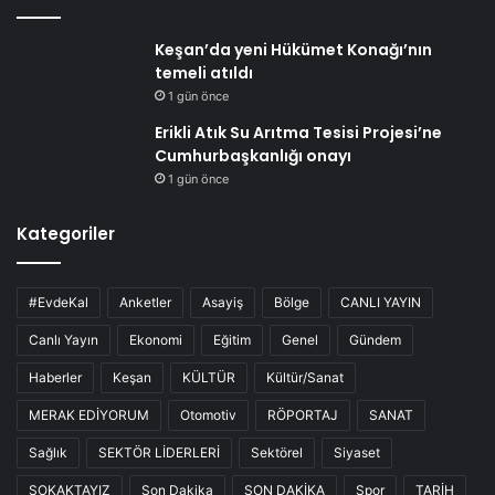
Keşan’da yeni Hükümet Konağı’nın
temeli atıldı
1 gün önce
Erikli Atık Su Arıtma Tesisi Projesi’ne
Cumhurbaşkanlığı onayı
1 gün önce
Kategoriler
#EvdeKal
Anketler
Asayiş
Bölge
CANLI YAYIN
Canlı Yayın
Ekonomi
Eğitim
Genel
Gündem
Haberler
Keşan
KÜLTÜR
Kültür/Sanat
MERAK EDİYORUM
Otomotiv
RÖPORTAJ
SANAT
Sağlık
SEKTÖR LİDERLERİ
Sektörel
Siyaset
SOKAKTAYIZ
Son Dakika
SON DAKİKA
Spor
TARİH