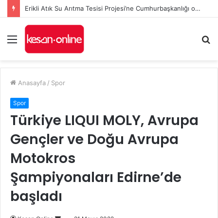
Erikli Atık Su Arıtma Tesisi Projesi’ne Cumhurbaşkanlığı onayı
Menü
A
y
...
Anasayfa
/
Spor
Spor
Türkiye LIQUI MOLY, Avrupa
Gençler ve Doğu Avrupa
Motokros
Şampiyonaları Edirne’de
başladı