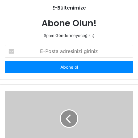
E-Bültenimize
Abone Olun!
Spam Göndermeyeceğiz :)
E-
Posta
adresinizi
giriniz