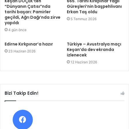
Keşan DOÇEK’ten
665. Tarihi Kırkpınar Yağlı
“Dünyanın Çatısı”nda
Güreşleri’nin başpehlivanı
tarihi başarı: Pamirler
Erkan Taş oldu
geçildi, Ağrı Dağı’nda zirve
5 Temmuz 2026
yapıldı
4 gün önce
Edirne Kırkpınar’a hazır
Türkiye – Avustralya maçı
Keşan’da dev ekranda
23 Haziran 2026
izlenecek
12 Haziran 2026
Bizi Takip Edin!