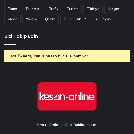
Tarım
Teknoloji
Trafik
Turizm
Türkiye
Ulaşım
Video
Yaşam
Çevre
ÖZEL HABER
İş Dünyası
Bizi Takip Edin!
Hata Tweets, Yanlış hesap bilgisi alınamıyor.
Keşan Online - Son Dakika Haber