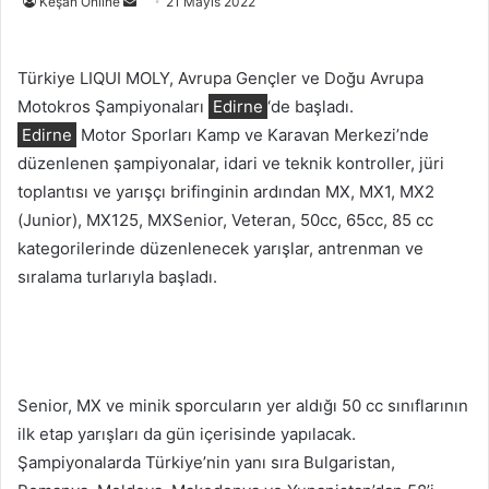
Bir
Keşan Online
21 Mayıs 2022
e-
posta
Türkiye LIQUI MOLY, Avrupa Gençler ve Doğu Avrupa
göndermek
Motokros Şampiyonaları
Edirne
‘de başladı.
Edirne
Motor Sporları Kamp ve Karavan Merkezi’nde
düzenlenen şampiyonalar, idari ve teknik kontroller, jüri
toplantısı ve yarışçı brifinginin ardından MX, MX1, MX2
(Junior), MX125, MXSenior, Veteran, 50cc, 65cc, 85 cc
kategorilerinde düzenlenecek yarışlar, antrenman ve
sıralama turlarıyla başladı.
Senior, MX ve minik sporcuların yer aldığı 50 cc sınıflarının
ilk etap yarışları da gün içerisinde yapılacak.
Şampiyonalarda Türkiye’nin yanı sıra Bulgaristan,