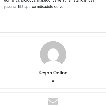
Romanya, Moldova, Makedonya ve Yunanistan’dan 58’i
yabancı 152 sporcu mücadele ediyor.
Keşan Online
Web
sitesi