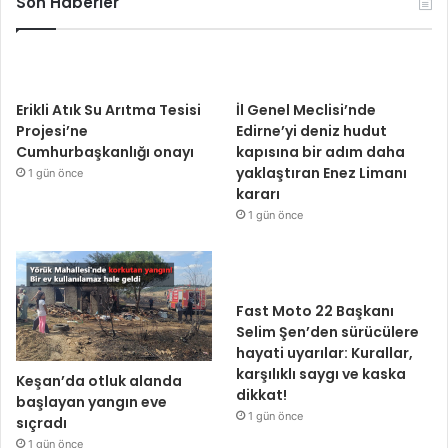
Son Haberler
Erikli Atık Su Arıtma Tesisi
İl Genel Meclisi’nde
Projesi’ne
Edirne’yi deniz hudut
Cumhurbaşkanlığı onayı
kapısına bir adım daha
yaklaştıran Enez Limanı
1 gün önce
kararı
1 gün önce
Fast Moto 22 Başkanı
Selim Şen’den sürücülere
hayati uyarılar: Kurallar,
karşılıklı saygı ve kaska
Keşan’da otluk alanda
dikkat!
başlayan yangın eve
1 gün önce
sıçradı
1 gün önce