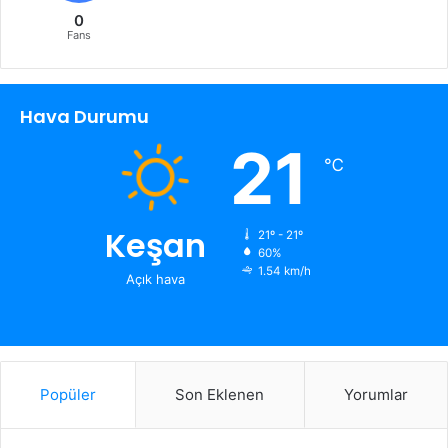
0
Fans
Hava Durumu
21
℃
Keşan
21º - 21º
60%
1.54 km/h
Açık hava
Popüler
Son Eklenen
Yorumlar