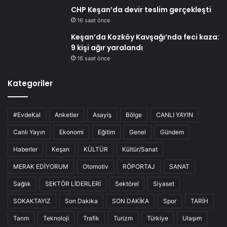
CHP Keşan’da devir teslim gerçekleşti
16 saat önce
Keşan’da Kozköy Kavşağı’nda feci kaza:
9 kişi ağır yaralandı
16 saat önce
Kategoriler
#EvdeKal
Anketler
Asayiş
Bölge
CANLI YAYIN
Canlı Yayın
Ekonomi
Eğitim
Genel
Gündem
Haberler
Keşan
KÜLTÜR
Kültür/Sanat
MERAK EDİYORUM
Otomotiv
RÖPORTAJ
SANAT
Sağlık
SEKTÖR LİDERLERİ
Sektörel
Siyaset
SOKAKTAYIZ
Son Dakika
SON DAKİKA
Spor
TARİH
Tarım
Teknoloji
Trafik
Turizm
Türkiye
Ulaşım