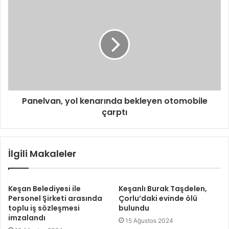
Panelvan, yol kenarında bekleyen otomobile
çarptı
İlgili Makaleler
Keşan Belediyesi ile
Keşanlı Burak Taşdelen,
Personel Şirketi arasında
Çorlu’daki evinde ölü
toplu iş sözleşmesi
bulundu
imzalandı
15 Ağustos 2024