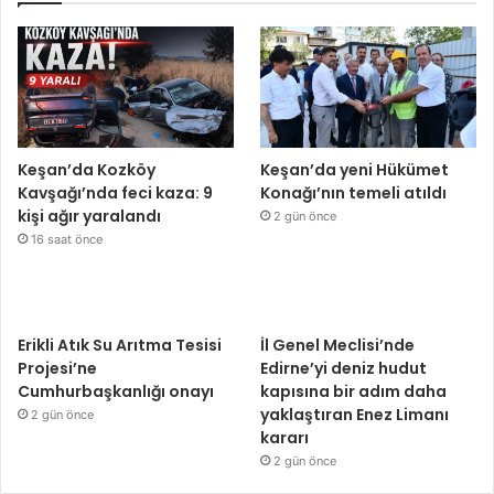
Keşan’da Kozköy
Keşan’da yeni Hükümet
Kavşağı’nda feci kaza: 9
Konağı’nın temeli atıldı
kişi ağır yaralandı
2 gün önce
16 saat önce
Erikli Atık Su Arıtma Tesisi
İl Genel Meclisi’nde
Projesi’ne
Edirne’yi deniz hudut
Cumhurbaşkanlığı onayı
kapısına bir adım daha
yaklaştıran Enez Limanı
2 gün önce
kararı
2 gün önce