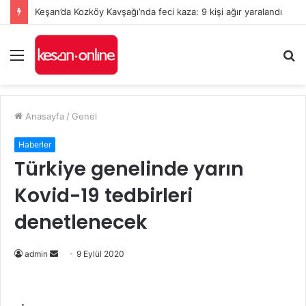
Keşan’da Kozköy Kavşağı’nda feci kaza: 9 kişi ağır yaralandı
Menü
A
y
...
Anasayfa
/
Genel
Haberler
Türkiye genelinde yarın
Kovid-19 tedbirleri
denetlenecek
Bir
admin
9 Eylül 2020
e-
posta
göndermek