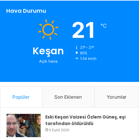
Hava Durumu
21
℃
Keşan
21º - 21º
60%
1.54 km/h
Açık hava
Popüler
Son Eklenen
Yorumlar
Eski Keşan Vaizesi Özlem Güneş, eşi
tarafından öldürüldü
5 Eylül 2020