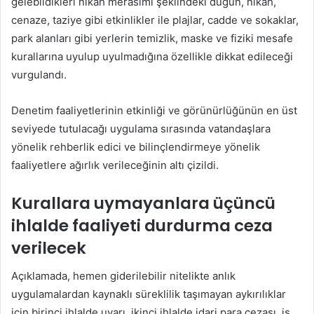
gelebildikleri nikah merasimi şeklindeki düğün, nikah,
cenaze, taziye gibi etkinlikler ile plajlar, cadde ve sokaklar,
park alanları gibi yerlerin temizlik, maske ve fiziki mesafe
kurallarına uyulup uyulmadığına özellikle dikkat edileceği
vurgulandı.
Denetim faaliyetlerinin etkinliği ve görünürlüğünün en üst
seviyede tutulacağı uygulama sırasında vatandaşlara
yönelik rehberlik edici ve bilinçlendirmeye yönelik
faaliyetlere ağırlık verileceğinin altı çizildi.
Kurallara uymayanlara üçüncü
ihlalde faaliyeti durdurma ceza
verilecek
Açıklamada, hemen giderilebilir nitelikte anlık
uygulamalardan kaynaklı süreklilik taşımayan aykırılıklar
için birinci ihlalde uyarı, ikinci ihlalde idari para cezası, iş