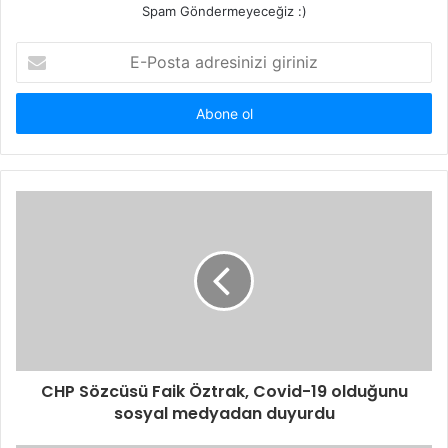
Spam Göndermeyeceğiz :)
E-
Posta
adresinizi
giriniz
CHP Sözcüsü Faik Öztrak, Covid-19 olduğunu
sosyal medyadan duyurdu