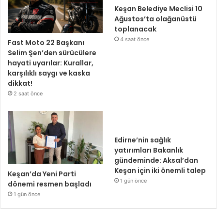
Keşan Belediye Meclisi 10
Ağustos’ta olağanüstü
toplanacak
4 saat önce
Fast Moto 22 Başkanı
Selim Şen’den sürücülere
hayati uyarılar: Kurallar,
karşılıklı saygı ve kaska
dikkat!
2 saat önce
Edirne’nin sağlık
yatırımları Bakanlık
gündeminde: Aksal’dan
Keşan için iki önemli talep
Keşan’da Yeni Parti
1 gün önce
dönemi resmen başladı
1 gün önce