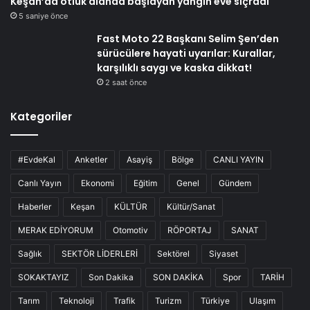
Keşan’da otluk alanda başlayan yangın eve sıçradı
5 saniye önce
Fast Moto 22 Başkanı Selim Şen’den
sürücülere hayati uyarılar: Kurallar,
karşılıklı saygı ve kaska dikkat!
2 saat önce
Kategoriler
#EvdeKal
Anketler
Asayiş
Bölge
CANLI YAYIN
Canlı Yayın
Ekonomi
Eğitim
Genel
Gündem
Haberler
Keşan
KÜLTÜR
Kültür/Sanat
MERAK EDİYORUM
Otomotiv
RÖPORTAJ
SANAT
Sağlık
SEKTÖR LİDERLERİ
Sektörel
Siyaset
SOKAKTAYIZ
Son Dakika
SON DAKİKA
Spor
TARİH
Tarım
Teknoloji
Trafik
Turizm
Türkiye
Ulaşım