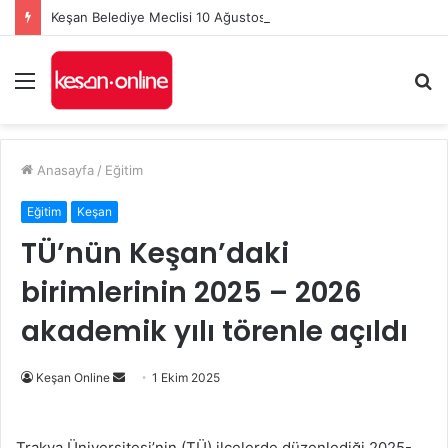
Keşan Belediye Meclisi 10 Ağustos’ta olağanüstü toplanacak
Menü
A
y
...
Anasayfa
/
Eğitim
Eğitim
Keşan
TÜ’nün Keşan’daki
birimlerinin 2025 – 2026
akademik yılı törenle açıldı
Bir
Keşan Online
1 Ekim 2025
e-
posta
Trakya Üniversitesi’nin (TÜ) ilçelerde düzenlediği 2025-