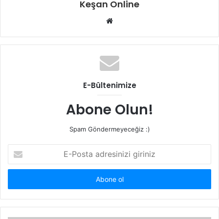
Keşan Online
Web
sitesi
E-Bültenimize
Abone Olun!
Spam Göndermeyeceğiz :)
E-
Posta
adresinizi
giriniz