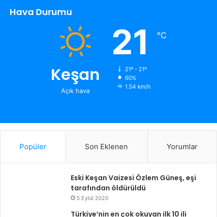
Hava Durumu
21
℃
Keşan
21º - 21º
60%
1.54 km/h
Açık hava
Popüler
Son Eklenen
Yorumlar
Eski Keşan Vaizesi Özlem Güneş, eşi
tarafından öldürüldü
5 Eylül 2020
Türkiye’nin en çok okuyan ilk 10 ili