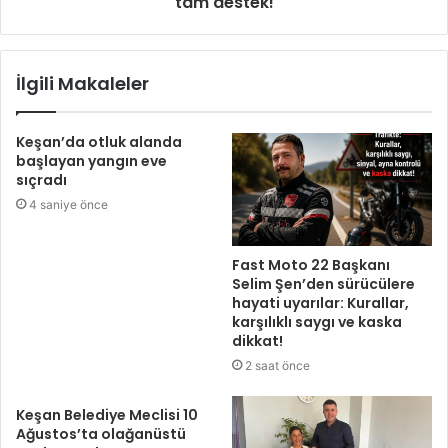
tam destek!
İlgili Makaleler
Keşan’da otluk alanda
başlayan yangın eve
sıçradı
4 saniye önce
Fast Moto 22 Başkanı
Selim Şen’den sürücülere
hayati uyarılar: Kurallar,
karşılıklı saygı ve kaska
dikkat!
2 saat önce
Keşan Belediye Meclisi 10
Ağustos’ta olağanüstü