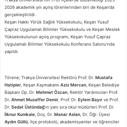
göndermek
2026 akademik yılı açılış törenlerinden biri de Keşan’da
gerçekleştirildi.
Keşan Hakkı Yörük Sağlık Yüksekokulu, Keşan Yusuf
Çapraz Uygulamalı Bilimler Yüksekokulu ve Keşan Meslek
Yüksekokulunun açılış programı, Keşan Yusuf Çapraz
Uygulamalı Bilimler Yüksekokulu Konferans Salonu’nda
yapıldı.
Törene; Trakya Üniversitesi Rektörü Prof. Dr.
Mustafa
Hatipler
, Keşan Kaymakamı
Aziz Mercan
, Keşan Belediye
Başkanı Op. Dr.
Mehmet Özcan
, Rektör Yardımcıları Prof.
Dr.
Ahmet Muzaffer Demir
, Prof. Dr.
Eylem Bayır
ve Prof.
Dr.
Sedat Üstündağ
’ın yanı sıra okul müdürleri Prof. Dr.
İlknur Kumkale
, Doç. Dr.
Manar Aslan
, Dr. Öğr. Üyesi
Aydın Güllü
, ilçe protokolü, akademisyenler ve öğrenciler