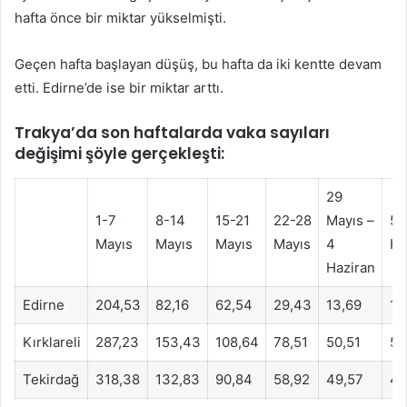
hafta önce bir miktar yükselmişti.
Geçen hafta başlayan düşüş, bu hafta da iki kentte devam
etti. Edirne’de ise bir miktar arttı.
Trakya’da son haftalarda vaka sayıları
değişimi şöyle gerçekleşti:
29
1-7
8-14
15-21
22-28
Mayıs –
5-
Mayıs
Mayıs
Mayıs
Mayıs
4
Ha
Haziran
Edirne
204,53
82,16
62,54
29,43
13,69
16
Kırklareli
287,23
153,43
108,64
78,51
50,51
58
Tekirdağ
318,38
132,83
90,84
58,92
49,57
49