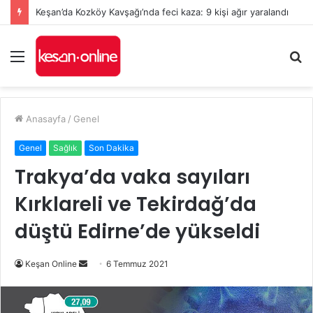
Keşan’da Kozköy Kavşağı’nda feci kaza: 9 kişi ağır yaralandı
Menü
A
y
...
Anasayfa
/
Genel
Genel
Sağlık
Son Dakika
Trakya’da vaka sayıları
Kırklareli ve Tekirdağ’da
düştü Edirne’de yükseldi
Bir
Keşan Online
6 Temmuz 2021
e-
posta