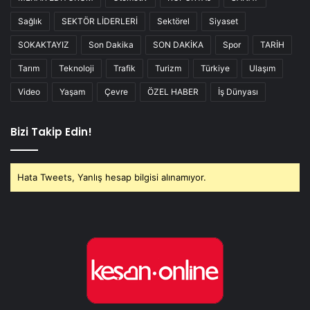
Sağlık
SEKTÖR LİDERLERİ
Sektörel
Siyaset
SOKAKTAYIZ
Son Dakika
SON DAKİKA
Spor
TARİH
Tarım
Teknoloji
Trafik
Turizm
Türkiye
Ulaşım
Video
Yaşam
Çevre
ÖZEL HABER
İş Dünyası
Bizi Takip Edin!
Hata Tweets, Yanlış hesap bilgisi alınamıyor.