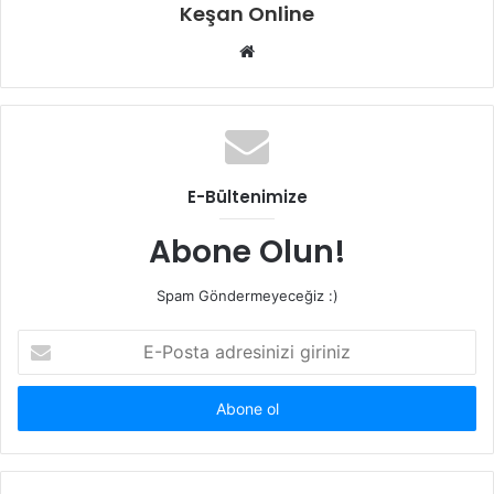
Keşan Online
Web
sitesi
E-Bültenimize
Abone Olun!
Spam Göndermeyeceğiz :)
E-
Posta
adresinizi
giriniz