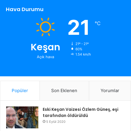
Hava Durumu
21
℃
Keşan
21º - 21º
60%
1.54 km/h
Açık hava
Popüler
Son Eklenen
Yorumlar
Eski Keşan Vaizesi Özlem Güneş, eşi
tarafından öldürüldü
5 Eylül 2020