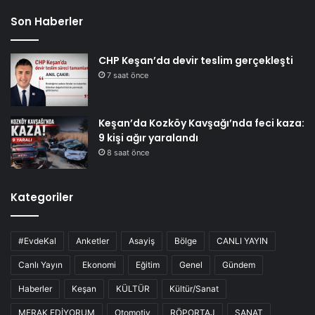
Son Haberler
CHP Keşan’da devir teslim gerçekleşti
7 saat önce
Keşan’da Kozköy Kavşağı’nda feci kaza:
9 kişi ağır yaralandı
8 saat önce
Kategoriler
#EvdeKal
Anketler
Asayiş
Bölge
CANLI YAYIN
Canlı Yayın
Ekonomi
Eğitim
Genel
Gündem
Haberler
Keşan
KÜLTÜR
Kültür/Sanat
MERAK EDİYORUM
Otomotiv
RÖPORTAJ
SANAT