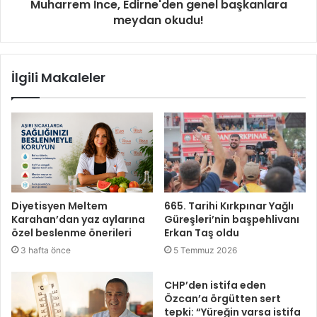
Muharrem İnce, Edirne'den genel başkanlara
meydan okudu!
İlgili Makaleler
Diyetisyen Meltem
665. Tarihi Kırkpınar Yağlı
Karahan’dan yaz aylarına
Güreşleri’nin başpehlivanı
özel beslenme önerileri
Erkan Taş oldu
3 hafta önce
5 Temmuz 2026
CHP’den istifa eden
Özcan’a örgütten sert
tepki: “Yüreğin varsa istifa