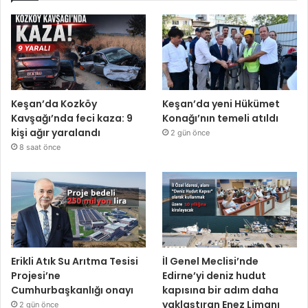
Keşan’da Kozköy
Keşan’da yeni Hükümet
Kavşağı’nda feci kaza: 9
Konağı’nın temeli atıldı
kişi ağır yaralandı
2 gün önce
8 saat önce
Erikli Atık Su Arıtma Tesisi
İl Genel Meclisi’nde
Projesi’ne
Edirne’yi deniz hudut
Cumhurbaşkanlığı onayı
kapısına bir adım daha
yaklaştıran Enez Limanı
2 gün önce