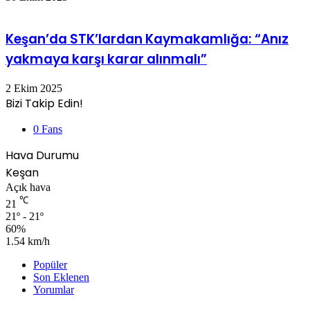
Keşan’da STK’lardan Kaymakamlığa: “Anız
yakmaya karşı karar alınmalı”
2 Ekim 2025
Bizi Takip Edin!
0
Fans
Hava Durumu
Keşan
Açık hava
℃
21
21º - 21º
60%
1.54 km/h
Popüler
Son Eklenen
Yorumlar