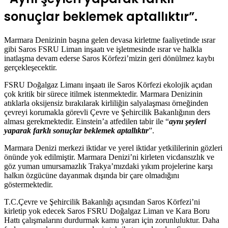
sonuçlar beklemek aptallıktır
”.
Marmara Denizinin başına gelen devasa kirletme faaliyetinde ısrar
gibi Saros FSRU Liman inşaatı ve işletmesinde ısrar ve halkla
inatlaşma devam ederse Saros Körfezi’mizin geri dönülmez kaybı
gerçekleşecektir.
FSRU Doğalgaz Limanı inşaatı ile Saros Körfezi ekolojik açıdan
çok kritik bir sürece itilmek istenmektedir. Marmara Denizinin
atıklarla oksijensiz bırakılarak kirliliğin salyalaşması örneğinden
çevreyi korumakla görevli Çevre ve Şehircilik Bakanlığının ders
alması gerekmektedir. Einstein’a atfedilen tabir ile “
aynı şeyleri
yaparak farklı sonuçlar beklemek aptallıktır
”.
Marmara Denizi merkezi iktidar ve yerel iktidar yetkililerinin gözleri
önünde yok edilmiştir. Marmara Denizi’ni kirleten vicdansızlık ve
göz yuman umursamazlık Trakya’mızdaki yıkım projelerine karşı
halkın özgücüne dayanmak dışında bir çare olmadığını
göstermektedir.
T.C.Çevre ve Şehircilik Bakanlığı açısından Saros Körfezi’ni
kirletip yok edecek Saros FSRU Doğalgaz Liman ve Kara Boru
Hattı çalışmalarını durdurmak kamu yararı için zorunluluktur. Daha