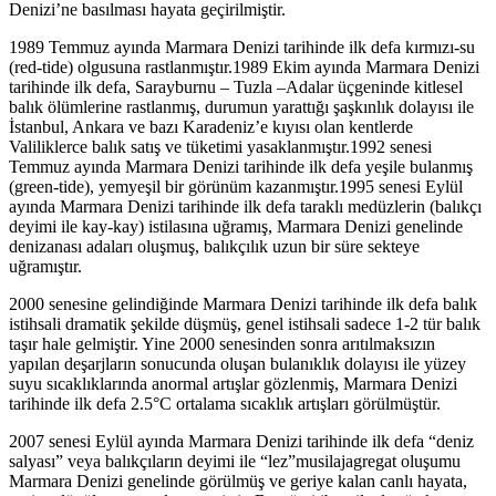
Denizi’ne basılması hayata geçirilmiştir.
1989 Temmuz ayında Marmara Denizi tarihinde ilk defa kırmızı-su
(red-tide) olgusuna rastlanmıştır.1989 Ekim ayında Marmara Denizi
tarihinde ilk defa, Sarayburnu – Tuzla –Adalar üçgeninde kitlesel
balık ölümlerine rastlanmış, durumun yarattığı şaşkınlık dolayısı ile
İstanbul, Ankara ve bazı Karadeniz’e kıyısı olan kentlerde
Valiliklerce balık satış ve tüketimi yasaklanmıştır.1992 senesi
Temmuz ayında Marmara Denizi tarihinde ilk defa yeşile bulanmış
(green-tide), yemyeşil bir görünüm kazanmıştır.1995 senesi Eylül
ayında Marmara Denizi tarihinde ilk defa taraklı medüzlerin (balıkçı
deyimi ile kay-kay) istilasına uğramış, Marmara Denizi genelinde
denizanası adaları oluşmuş, balıkçılık uzun bir süre sekteye
uğramıştır.
2000 senesine gelindiğinde Marmara Denizi tarihinde ilk defa balık
istihsali dramatik şekilde düşmüş, genel istihsali sadece 1-2 tür balık
taşır hale gelmiştir. Yine 2000 senesinden sonra arıtılmaksızın
yapılan deşarjların sonucunda oluşan bulanıklık dolayısı ile yüzey
suyu sıcaklıklarında anormal artışlar gözlenmiş, Marmara Denizi
tarihinde ilk defa 2.5°C ortalama sıcaklık artışları görülmüştür.
2007 senesi Eylül ayında Marmara Denizi tarihinde ilk defa “deniz
salyası” veya balıkçıların deyimi ile “lez”musilajagregat oluşumu
Marmara Denizi genelinde görülmüş ve geriye kalan canlı hayata,