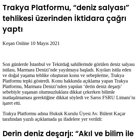
Trakya Platformu, “deniz salyası”
tehlikesi üzerinden İktidara çağrı
yaptı
Bir
Keşan Online
10 Mayıs 2021
e-
posta
göndermek
Son günlerde İstanbul ve Tekirdağ sahillerinde görülen deniz salyası
istilası, Marmara Denizi’nde yayılmaya başladı. Kıyıları istila eden
ve doğal yaşama tehlike oluşturan konu ve sebeplerine, Trakya
Platformu tepki gösterdi. Konu hakkında açıklama yapan Trakya
Platformu, Marmara Denizi’nden yapılan ‘derin deniz deşarjı’
sebebiyle yaşanan olumsuzluklara dikkat çekerken bilimle
inatlaşılmaması gerektiğine dikkat söyledi ve Saros FSRU Limanı’nı
işaret etti.
Trakya Platformu adına Hukuk Kurulu Üyesi Av. Bülent Kaçar
tarafından yazılı açıklamada şu ifadelere yer verildi:
Derin deniz deşarjı: “Akıl ve bilim ile