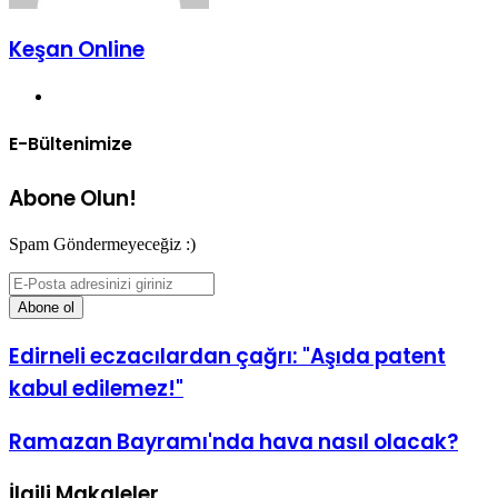
Keşan Online
Web
sitesi
E-Bültenimize
Abone Olun!
Spam Göndermeyeceğiz :)
E-
Posta
adresinizi
giriniz
Edirneli eczacılardan çağrı: "Aşıda patent
kabul edilemez!"
Ramazan Bayramı'nda hava nasıl olacak?
İlgili Makaleler