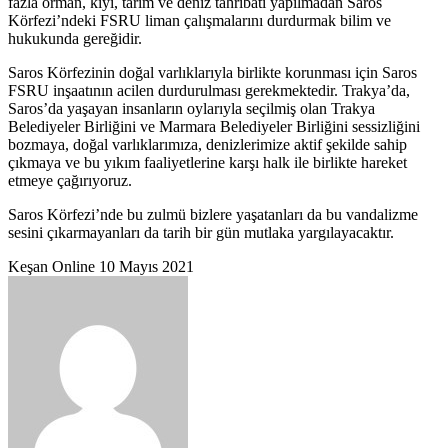
fazla orman, kıyı, tarım ve deniz tahribatı yapılmadan Saros
Körfezi’ndeki FSRU liman çalışmalarını durdurmak bilim ve
hukukunda gereğidir.
Saros Körfezinin doğal varlıklarıyla birlikte korunması için Saros
FSRU inşaatının acilen durdurulması gerekmektedir. Trakya’da,
Saros’da yaşayan insanların oylarıyla seçilmiş olan Trakya
Belediyeler Birliğini ve Marmara Belediyeler Birliğini sessizliğini
bozmaya, doğal varlıklarımıza, denizlerimize aktif şekilde sahip
çıkmaya ve bu yıkım faaliyetlerine karşı halk ile birlikte hareket
etmeye çağırıyoruz.
Saros Körfezi’nde bu zulmü bizlere yaşatanları da bu vandalizme
sesini çıkarmayanları da tarih bir gün mutlaka yargılayacaktır.
Bir
Keşan Online
10 Mayıs 2021
e-
posta
göndermek