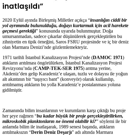
inatlaşıldı”
2020 Eylül ayında Birleşmiş Milletler açıkça “
insanlığın ciddi bir
yol ayrımında bulunulduğu, doğayı kurtarmak için acil harekete
geçmesi gerektiği
” konusunda uyarıda bulunmuştur. Doğa
umursanmadan, sadece çıkarlar düşünülerek gerçekleştirilen bu
zihniyetin en tipik örneğini, Saros FSRU projesinde ve iç bir deniz
olan Marmara Denizi’nde gözlemlemekteyiz.
1971 tarihli İstanbul Kanalizasyon Projesi’nde (
DAMOC 1971
)
atıkların arıtılması öngörülürken, İstanbul Kanalizasyon Projesi
Revizyonu’nda (
CAMP-TEK-SER 1975
) arıtma yerine,
Akdeniz’den gelip Karadeniz’e ulaşan, tuzlu ve dolayısı ile yoğun
alt akıntının bir “taşıyıcı bant” (konveyör) olarak kullanılıp,
arıtılmamış atıkların bu yolla Karadeniz’e postalanması yoluna
gidilmiştir.
Zamanında bilim insanlarının ve kurumların karşı çıktığı bu proje
her şeye rağmen “
bu kadar büyük bir proje gerçekleştirilirken,
mikroskobik planktonların ne önemi olabilir ki?
” söylemi ile bir
anlamda bilim ile inatlaşarak, 1989 senesi başında, atıkların
arıtılmaksızın “
Derin Deniz Deşarjı
” adı altında Marmara