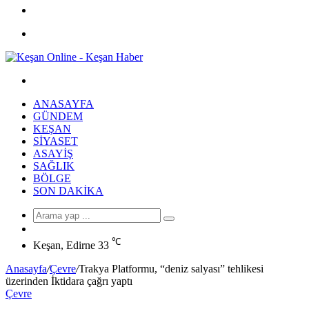
Facebook
Menü
Arama
yap
ANASAYFA
...
GÜNDEM
KEŞAN
SIYASET
ASAYIŞ
SAĞLIK
BÖLGE
SON DAKIKA
Arama
Rastgele
yap
Makale
℃
...
Keşan, Edirne
33
Anasayfa
/
Çevre
/
Trakya Platformu, “deniz salyası” tehlikesi
üzerinden İktidara çağrı yaptı
Çevre