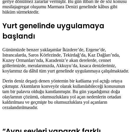
geriye dönülmez zararlar vermiştir. Bu gün itibarı ile de söz konusu
musilajagregat oluşumu Marmara Denizi genelinde kâbus gibi
hüküm sürmektedir.
Yurt genelinde uygulamaya
başlandı
Günümüzde benzer yaklaşımlar İkizdere’de, Ergene’de,
Istrancalarda, Saros Körfezinde, Tekirdağ’da, Kaz Dağları’nda,
Kuzey Ormanları’nda, Karadeniz’e akan derelerde, cennet
göllerimizde, meralarımızda, Akkuyu’da, kısaca denizlerimiz,
koylarımız da dâhil tüm yurt genelinde uygulanmaya çalışılmaktadır.
Derin deniz deşarjı denen yöntemin bir katliama yol açtığı ortaya
çıkmıştır. Akıntıların konveyör olarak kullanılabileceği konusunun
tam bir palavra olduğu kanıtlanmıştır. Bu gün yaşadığımız doğa
olaylarının çözümü, olumsuzluklara yol açan nedenlerin ortadan
kaldırılması ve geçmişte bu olumsuzluklara yol açanların
cezalandırılmasıdır.
“Aynı şeyleri yaparak farklı