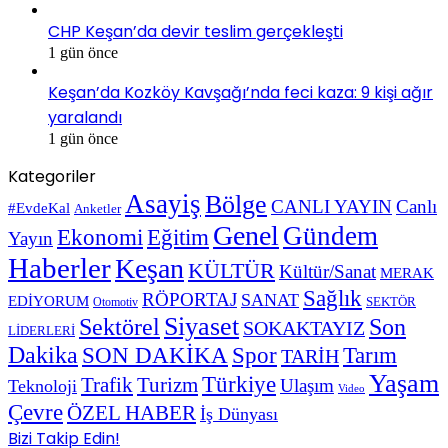
CHP Keşan’da devir teslim gerçekleşti
1 gün önce
Keşan’da Kozköy Kavşağı’nda feci kaza: 9 kişi ağır
yaralandı
1 gün önce
Kategoriler
Asayiş
Bölge
CANLI YAYIN
Canlı
#EvdeKal
Anketler
Genel
Gündem
Ekonomi
Eğitim
Yayın
Haberler
Keşan
KÜLTÜR
Kültür/Sanat
MERAK
Sağlık
RÖPORTAJ
SANAT
EDİYORUM
SEKTÖR
Otomotiv
Siyaset
Sektörel
Son
SOKAKTAYIZ
LİDERLERİ
Dakika
SON DAKİKA
Spor
Tarım
TARİH
Yaşam
Türkiye
Trafik
Turizm
Ulaşım
Teknoloji
Video
Çevre
ÖZEL HABER
İş Dünyası
Bizi Takip Edin!