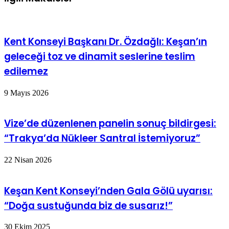
Kent Konseyi Başkanı Dr. Özdağlı: Keşan’ın
geleceği toz ve dinamit seslerine teslim
edilemez
9 Mayıs 2026
Vize’de düzenlenen panelin sonuç bildirgesi:
“Trakya’da Nükleer Santral İstemiyoruz”
22 Nisan 2026
Keşan Kent Konseyi’nden Gala Gölü uyarısı:
“Doğa sustuğunda biz de susarız!”
30 Ekim 2025