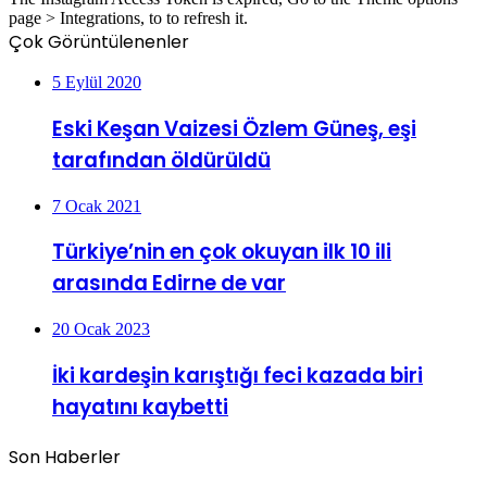
page > Integrations, to to refresh it.
Çok Görüntülenenler
5 Eylül 2020
Eski Keşan Vaizesi Özlem Güneş, eşi
tarafından öldürüldü
7 Ocak 2021
Türkiye’nin en çok okuyan ilk 10 ili
arasında Edirne de var
20 Ocak 2023
İki kardeşin karıştığı feci kazada biri
hayatını kaybetti
Son Haberler