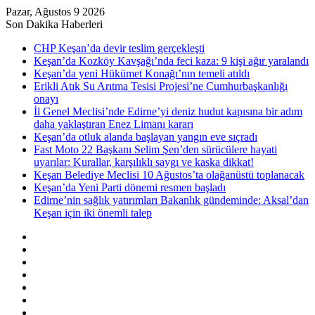
Pazar, Ağustos 9 2026
Son Dakika Haberleri
CHP Keşan’da devir teslim gerçekleşti
Keşan’da Kozköy Kavşağı’nda feci kaza: 9 kişi ağır yaralandı
Keşan’da yeni Hükümet Konağı’nın temeli atıldı
Erikli Atık Su Arıtma Tesisi Projesi’ne Cumhurbaşkanlığı
onayı
İl Genel Meclisi’nde Edirne’yi deniz hudut kapısına bir adım
daha yaklaştıran Enez Limanı kararı
Keşan’da otluk alanda başlayan yangın eve sıçradı
Fast Moto 22 Başkanı Selim Şen’den sürücülere hayati
uyarılar: Kurallar, karşılıklı saygı ve kaska dikkat!
Keşan Belediye Meclisi 10 Ağustos’ta olağanüstü toplanacak
Keşan’da Yeni Parti dönemi resmen başladı
Edirne’nin sağlık yatırımları Bakanlık gündeminde: Aksal’dan
Keşan için iki önemli talep
Kenar
Bölmesi
Rastgele
Makale
Kayıt
Ol
RSS
Instagram
YouTube
Twitter