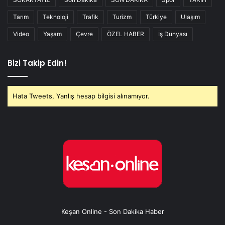
Tarım
Teknoloji
Trafik
Turizm
Türkiye
Ulaşım
Video
Yaşam
Çevre
ÖZEL HABER
İş Dünyası
Bizi Takip Edin!
Hata Tweets, Yanlış hesap bilgisi alınamıyor.
Keşan Online - Son Dakika Haber