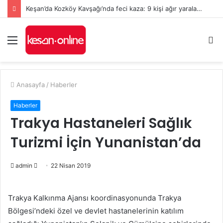
Keşan’da Kozköy Kavşağı’nda feci kaza: 9 kişi ağır yaralandı
Menü
A
y
...
Anasayfa
/
Haberler
Haberler
Trakya Hastaneleri Sağlık
Turizmi İçin Yunanistan’da
admin
B
22 Nisan 2019
i
r
Trakya Kalkınma Ajansı koordinasyonunda Trakya
e
Bölgesi’ndeki özel ve devlet hastanelerinin katılım
-