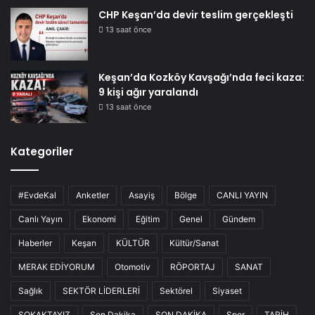
CHP Keşan’da devir teslim gerçekleşti
13 saat önce
Keşan’da Kozköy Kavşağı’nda feci kaza:
9 kişi ağır yaralandı
13 saat önce
Kategoriler
#EvdeKal
Anketler
Asayiş
Bölge
CANLI YAYIN
Canlı Yayın
Ekonomi
Eğitim
Genel
Gündem
Haberler
Keşan
KÜLTÜR
Kültür/Sanat
MERAK EDİYORUM
Otomotiv
RÖPORTAJ
SANAT
Sağlık
SEKTÖR LİDERLERİ
Sektörel
Siyaset
SOKAKTAYIZ
Son Dakika
SON DAKİKA
Spor
TARİH