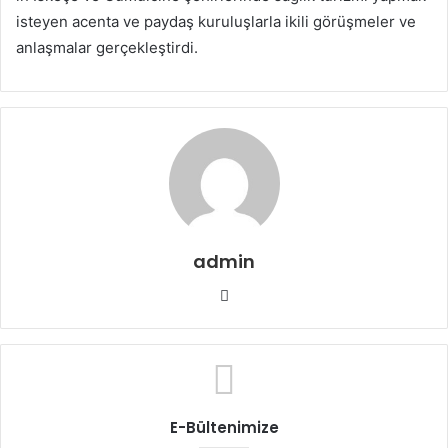
isteyen acenta ve paydaş kuruluşlarla ikili görüşmeler ve
anlaşmalar gerçekleştirdi.
admin
W
e
b
s
i
t
E-Bültenimize
e