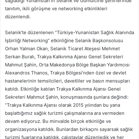
sağladığı Yunanistan’ın Selanik ve Gümülcine şehirlerinde
p
tanıtım, ikili görüşme ve networking etkinlikleri
o
düzenlendi.
s
t
a
Selanik’te düzenlenen “Türkiye-Yunanistan Sağlık Alanında
g
İşbirliği Networking” etkinliğine Selanik Başkonsolusu
ö
Orhan Yalman Okan, Selanik Ticaret Ateşesi Mehmet
n
Serkan Buralı, Trakya Kalkınma Ajansı Genel Sekreteri
d
Mahmut Şahin, Orta Makedonya Bölge Başkan Yardımcısı
e
Alexandros Thanos, Trakya Bölgesi’nden özel ve devlet
r
hastanelerinin temsilcileri, davetliler ve basın mensupları
m
katıldı. Etkinliğe katılan Trakya Kalkınma Ajansı Genel
e
Sekreteri Mahmut Şahin, konuşmasında şunlara değindi:
k
“Trakya Kalkınma Ajansı olarak 2015 yılından bu yana
başlattığımız sağlık turizmi çalışmalarına ara vermeden
devam ediyoruz. Bu minvalde birçok etkinliğe ve
organizasyona katıldık. Bunlardan birkaçını sayarsak sağlık
turizmi fuarlarına katıldık, çalıştaylar düzenledik ve her