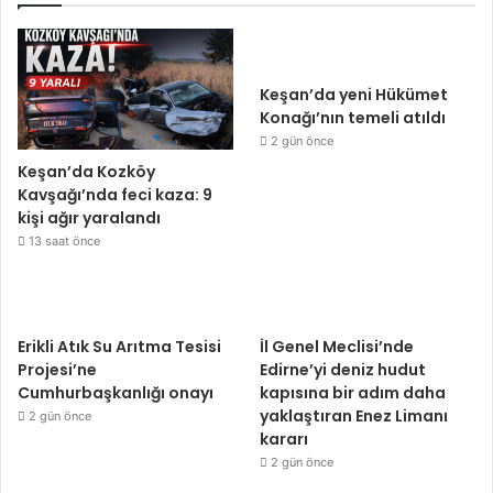
Keşan’da yeni Hükümet
Konağı’nın temeli atıldı
2 gün önce
Keşan’da Kozköy
Kavşağı’nda feci kaza: 9
kişi ağır yaralandı
13 saat önce
Erikli Atık Su Arıtma Tesisi
İl Genel Meclisi’nde
Projesi’ne
Edirne’yi deniz hudut
Cumhurbaşkanlığı onayı
kapısına bir adım daha
yaklaştıran Enez Limanı
2 gün önce
kararı
2 gün önce