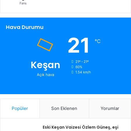
Fans
Hava Durumu
21
℃
Keşan
21º - 21º
60%
1.54 km/h
Açık hava
Popüler
Son Eklenen
Yorumlar
Eski Keşan Vaizesi Özlem Güneş, eşi