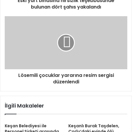
Eski yurt binasına hırsızlık teşebbüsünde
g
bulunan dört şahıs yakalandı
i
r
i
n
i
z
Lösemili çocuklar yararına resim sergisi
düzenlendi
İlgili Makaleler
Keşan Belediyesi ile
Keşanlı Burak Taşdelen,
Personel Şirketi arasında
Çorlu’daki evinde ölü