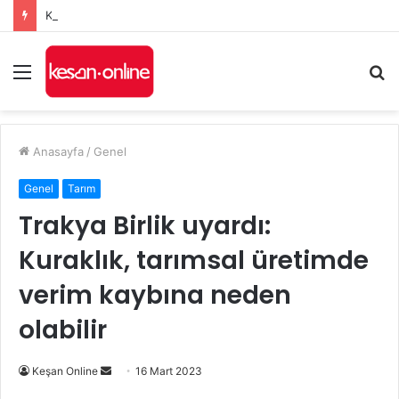
Keşan’da Kozköy Kavşağı’nda feci kaza: 9 kişi ağır yaralandı
Menü
A
y
...
Anasayfa
/
Genel
Genel
Tarım
Trakya Birlik uyardı:
Kuraklık, tarımsal üretimde
verim kaybına neden
olabilir
Bir
Keşan Online
16 Mart 2023
e-