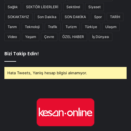
Sağlık
SEKTÖR LİDERLERİ
Sektörel
Siyaset
SOKAKTAYIZ
Son Dakika
SON DAKİKA
Spor
TARİH
Tarım
Teknoloji
Trafik
Turizm
Türkiye
Ulaşım
Video
Yaşam
Çevre
ÖZEL HABER
İş Dünyası
Bizi Takip Edin!
Hata Tweets, Yanlış hesap bilgisi alınamıyor.