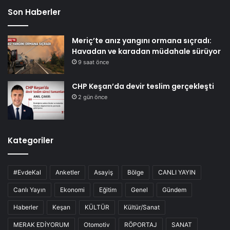
Son Haberler
Meriç’te anız yangını ormana sıçradı:
Havadan ve karadan müdahale sürüyor
9 saat önce
CHP Keşan’da devir teslim gerçekleşti
2 gün önce
Kategoriler
#EvdeKal
Anketler
Asayiş
Bölge
CANLI YAYIN
Canlı Yayın
Ekonomi
Eğitim
Genel
Gündem
Haberler
Keşan
KÜLTÜR
Kültür/Sanat
MERAK EDİYORUM
Otomotiv
RÖPORTAJ
SANAT