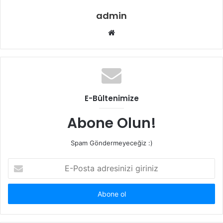
admin
W
e
b
s
i
t
E-Bültenimize
e
s
Abone Olun!
i
Spam Göndermeyeceğiz :)
E
-
P
o
s
t