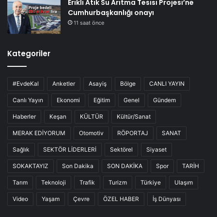
Erikli Atık Su Arıtma Tesisi Projesi’ne
Cumhurbaşkanlığı onayı
11 saat önce
Kategoriler
#EvdeKal
Anketler
Asayiş
Bölge
CANLI YAYIN
Canlı Yayın
Ekonomi
Eğitim
Genel
Gündem
Haberler
Keşan
KÜLTÜR
Kültür/Sanat
MERAK EDİYORUM
Otomotiv
RÖPORTAJ
SANAT
Sağlık
SEKTÖR LİDERLERİ
Sektörel
Siyaset
SOKAKTAYIZ
Son Dakika
SON DAKİKA
Spor
TARİH
Tarım
Teknoloji
Trafik
Turizm
Türkiye
Ulaşım
Video
Yaşam
Çevre
ÖZEL HABER
İş Dünyası