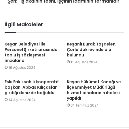
Şen: "İş akdinin feshi, işçinin idamının fermanıdır"
İlgili Makaleler
Keşan Belediyesi ile
Keşanlı Burak Taşdelen,
Personel Şirketi arasında
Çorlu’daki evinde ölü
toplu iş sözleşmesi
bulundu
imzalandı
15 Ağustos 2024
19 Ağustos 2024
Eski Erikli sahili kooperatif
Keşan Hükümet Konağı ve
başkanı Abbas Kılıçaslan
İlçe Emniyet Müdürlüğü
girdiği denizde boğuldu
hizmet binalarının ihalesi
yapıldı
14 Ağustos 2024
31 Temmuz 2024