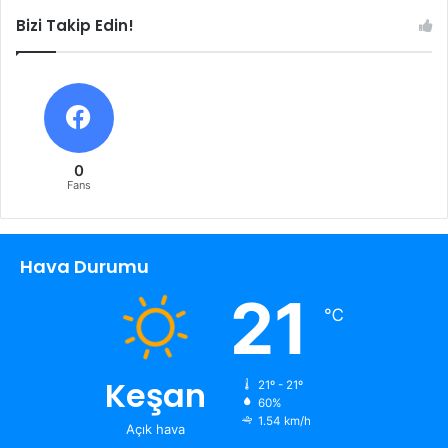
Bizi Takip Edin!
0
Fans
Hava Durumu
21
℃
Keşan
21º - 21º
60%
1.54 km/h
Açık hava