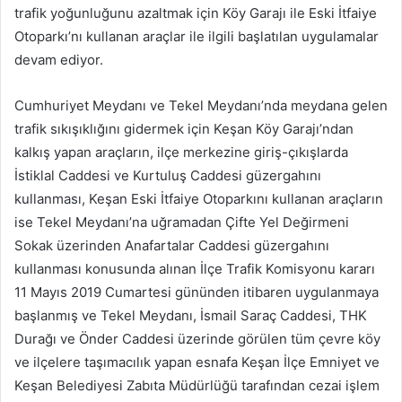
trafik yoğunluğunu azaltmak için Köy Garajı ile Eski İtfaiye
-
Otoparkı’nı kullanan araçlar ile ilgili başlatılan uygulamalar
p
devam ediyor.
o
s
Cumhuriyet Meydanı ve Tekel Meydanı’nda meydana gelen
t
a
trafik sıkışıklığını gidermek için Keşan Köy Garajı’ndan
g
kalkış yapan araçların, ilçe merkezine giriş-çıkışlarda
ö
İstiklal Caddesi ve Kurtuluş Caddesi güzergahını
n
kullanması, Keşan Eski İtfaiye Otoparkını kullanan araçların
d
ise Tekel Meydanı’na uğramadan Çifte Yel Değirmeni
e
Sokak üzerinden Anafartalar Caddesi güzergahını
r
kullanması konusunda alınan İlçe Trafik Komisyonu kararı
m
11 Mayıs 2019 Cumartesi gününden itibaren uygulanmaya
e
başlanmış ve Tekel Meydanı, İsmail Saraç Caddesi, THK
k
Durağı ve Önder Caddesi üzerinde görülen tüm çevre köy
ve ilçelere taşımacılık yapan esnafa Keşan İlçe Emniyet ve
Keşan Belediyesi Zabıta Müdürlüğü tarafından cezai işlem