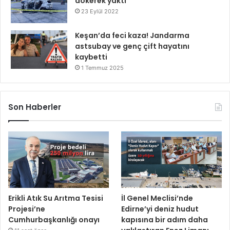
dökerek yaktı
23 Eylül 2022
Keşan’da feci kaza! Jandarma
astsubay ve genç çift hayatını
kaybetti
1 Temmuz 2025
Son Haberler
Erikli Atık Su Arıtma Tesisi
İl Genel Meclisi’nde
Projesi’ne
Edirne’yi deniz hudut
Cumhurbaşkanlığı onayı
kapısına bir adım daha