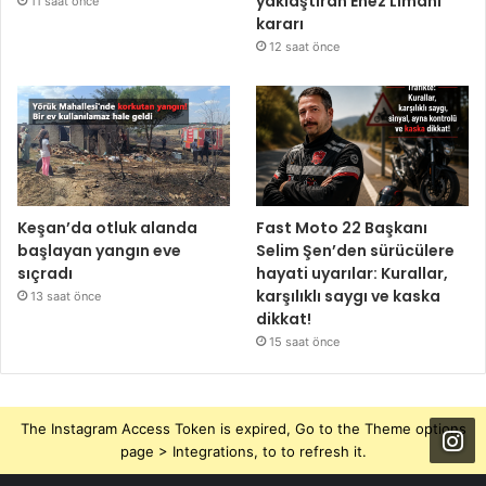
yaklaştıran Enez Limanı
11 saat önce
kararı
12 saat önce
Keşan’da otluk alanda
Fast Moto 22 Başkanı
başlayan yangın eve
Selim Şen’den sürücülere
sıçradı
hayati uyarılar: Kurallar,
karşılıklı saygı ve kaska
13 saat önce
dikkat!
15 saat önce
The Instagram Access Token is expired, Go to the Theme options
page > Integrations, to to refresh it.