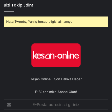
Bizi Takip Edin!
Hata Tweets, Yanlış hesap bilgisi alınamıyor.
Keşan Online - Son Dakika Haber
E-Bültenimize Abone Olun!
E-
Posta