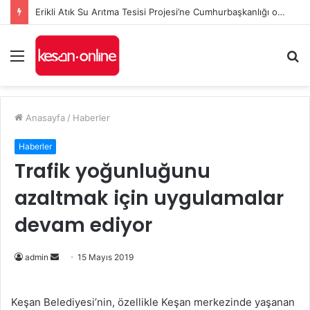
Erikli Atık Su Arıtma Tesisi Projesi’ne Cumhurbaşkanlığı onayı
Menü
A
y
...
Anasayfa
/
Haberler
Haberler
Trafik yoğunluğunu
azaltmak için uygulamalar
devam ediyor
admin
B
15 Mayıs 2019
i
r
Keşan Belediyesi’nin, özellikle Keşan merkezinde yaşanan
e