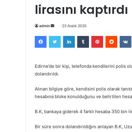
lirasını kaptırdı
Bir
admin
23 Aralık 2020
e-
Facebook
Twitter
LinkedIn
Tumblr
Pinterest
Reddit
posta
göndermek
Edirne’de bir kişi, telefonda kendilerini polis o
dolandırıldı.
Alınan bilgiye göre, kendisini polis olarak tanı
hesabına bloke konulduğunu ve belirtilen hesa
B.K, bankaya giderek 4 farklı hesaba 350 bin lir
Bir süre sonra dolandırıldığını anlayan B.K, Uz