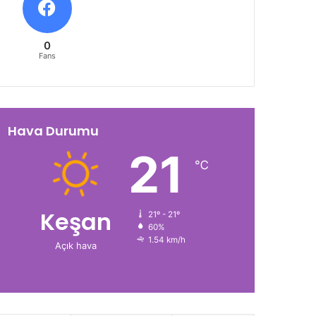
0
Fans
Hava Durumu
21
℃
Keşan
21º - 21º
60%
1.54 km/h
Açık hava