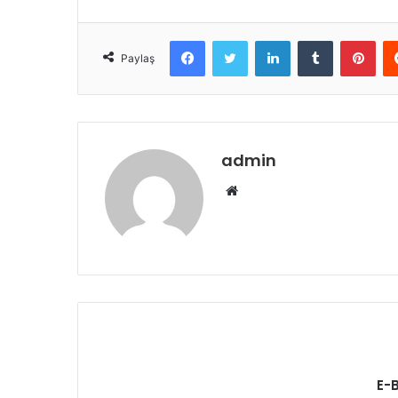
Facebook
Twitter
LinkedIn
Tumblr
Pint
Paylaş
admin
Web
sitesi
E-