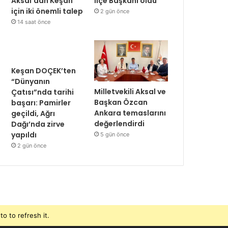
Aksal’dan Keşan
İlçe Başkanı oldu
için iki önemli talep
2 gün önce
14 saat önce
Keşan DOÇEK’ten
“Dünyanın
Milletvekili Aksal ve
Çatısı”nda tarihi
Başkan Özcan
başarı: Pamirler
Ankara temaslarını
geçildi, Ağrı
değerlendirdi
Dağı’nda zirve
yapıldı
5 gün önce
2 gün önce
o to refresh it.