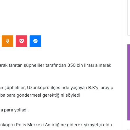
VKontakte
Odnoklassniki
Pocket
Messenger
larak tanıtan şüpheliler tarafından 350 bin lirası alınarak
tan şüpheliler, Uzunköprü ilçesinde yaşayan B.K’yi arayıp
ba para göndermesi gerektiğini söyledi.
a para yolladı.
unköprü Polis Merkezi Amirliğine giderek şikayetçi oldu.