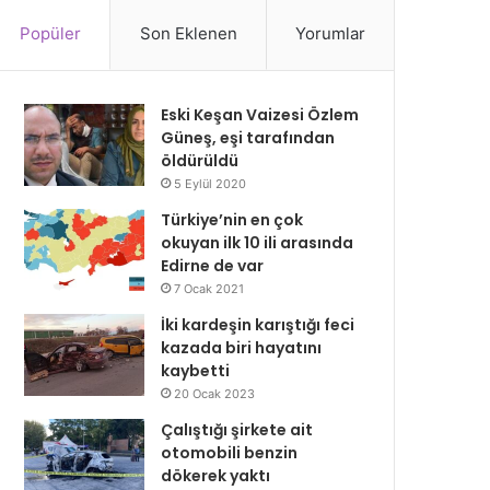
Popüler
Son Eklenen
Yorumlar
Eski Keşan Vaizesi Özlem
Güneş, eşi tarafından
öldürüldü
5 Eylül 2020
Türkiye’nin en çok
okuyan ilk 10 ili arasında
Edirne de var
7 Ocak 2021
İki kardeşin karıştığı feci
kazada biri hayatını
kaybetti
20 Ocak 2023
Çalıştığı şirkete ait
otomobili benzin
dökerek yaktı