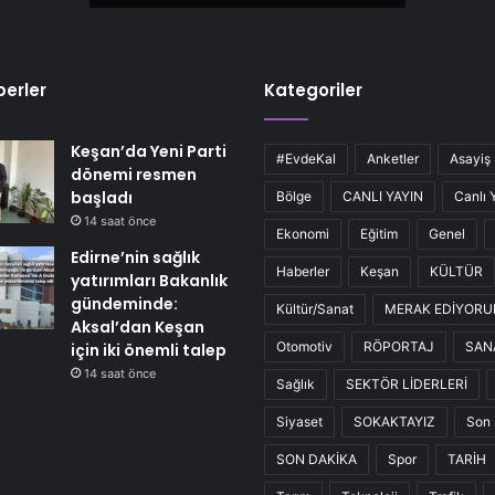
erler
Kategoriler
Keşan’da Yeni Parti
#EvdeKal
Anketler
Asayiş
dönemi resmen
başladı
Bölge
CANLI YAYIN
Canlı 
14 saat önce
Ekonomi
Eğitim
Genel
Edirne’nin sağlık
Haberler
Keşan
KÜLTÜR
yatırımları Bakanlık
gündeminde:
Kültür/Sanat
MERAK EDİYOR
Aksal’dan Keşan
Otomotiv
RÖPORTAJ
SAN
için iki önemli talep
14 saat önce
Sağlık
SEKTÖR LİDERLERİ
Siyaset
SOKAKTAYIZ
Son 
SON DAKİKA
Spor
TARİH