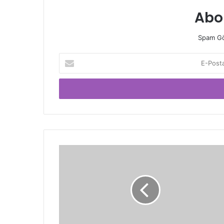
Abo
Spam Gö
E-
Posta
adresinizi
giriniz