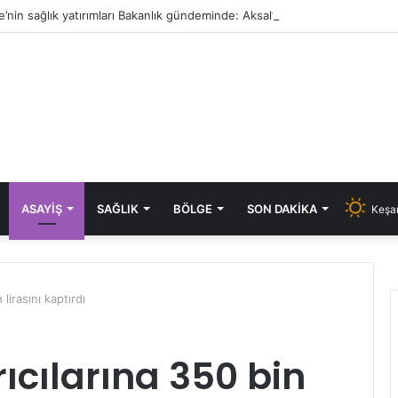
e’nin sağlık yatırımları Bakanlık gündeminde: Aksal’dan Keşan için iki önem
ASAYIŞ
SAĞLIK
BÖLGE
SON DAKIKA
Keşan
lirasını kaptırdı
ıcılarına 350 bin