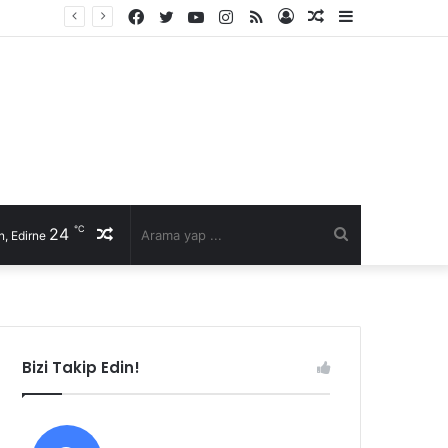
Facebook
Twitter
YouTube
Instagram
RSS
Kayıt
Rastgele
Kenar
li talep
Ol
Makale
Bölmesi
℃
24
Rastgele
Arama
, Edirne
Makale
yap
...
Bizi Takip Edin!