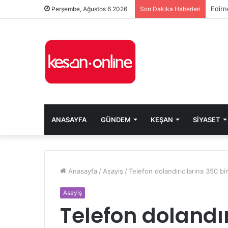
Edirn
Perşembe, Ağustos 6 2026
Son Dakika Haberleri
ANASAYFA
GÜNDEM
KEŞAN
SIYASET
Anasayfa
/
Asayiş
/
Telefon dolandırıcılarına 350 bin 
Asayiş
Telefon dolandır