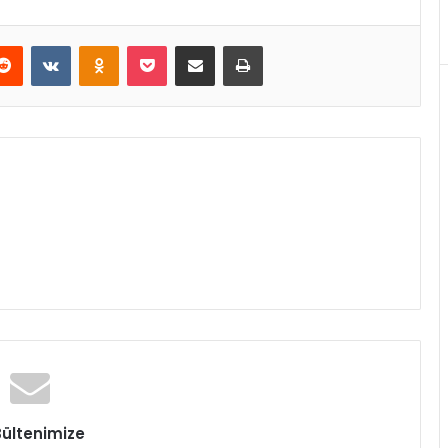
erest
Reddit
VKontakte
Odnoklassniki
Pocket
E-Posta ile paylaş
Yazdır
Bültenimize