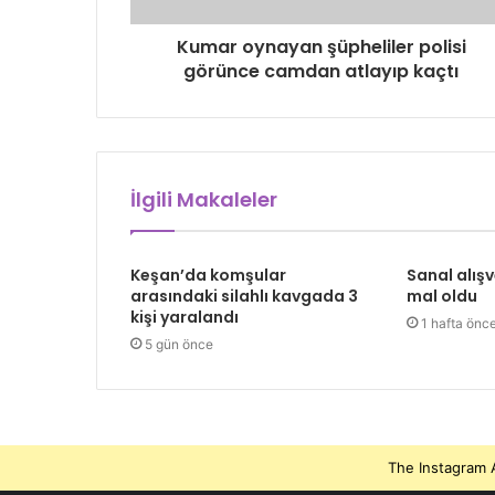
Kumar oynayan şüpheliler polisi
görünce camdan atlayıp kaçtı
İlgili Makaleler
Keşan’da komşular
Sanal alışv
arasındaki silahlı kavgada 3
mal oldu
kişi yaralandı
1 hafta önc
5 gün önce
The Instagram A