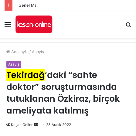
İl Genel Meclisi’nde Edirne’yi deniz hudut kapısına bir adım daha yaklaştıran Enez Limanı kararı
Menü
A
y
...
Anasayfa
/
Asayiş
Asayiş
Tekirdağ
‘daki “sahte
doktor” soruşturmasında
tutuklanan Özkiraz, birçok
ameliyata katılmış
Bir
Keşan Online
23 Aralık 2022
e-