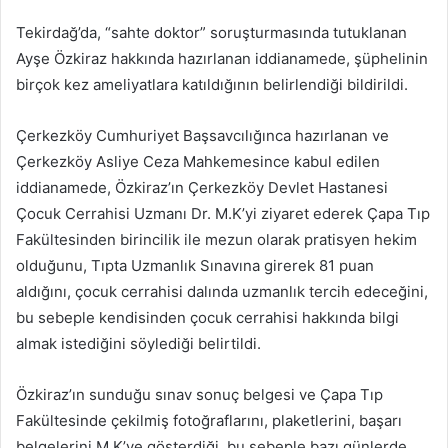
posta
Tekirdağ’da, “sahte doktor” soruşturmasında tutuklanan
göndermek
Ayşe Özkiraz hakkında hazırlanan iddianamede, şüphelinin
birçok kez ameliyatlara katıldığının belirlendiği bildirildi.
Çerkezköy Cumhuriyet Başsavcılığınca hazırlanan ve
Çerkezköy Asliye Ceza Mahkemesince kabul edilen
iddianamede, Özkiraz’ın Çerkezköy Devlet Hastanesi
Çocuk Cerrahisi Uzmanı Dr. M.K’yi ziyaret ederek Çapa Tıp
Fakültesinden birincilik ile mezun olarak pratisyen hekim
olduğunu, Tıpta Uzmanlık Sınavına girerek 81 puan
aldığını, çocuk cerrahisi dalında uzmanlık tercih edeceğini,
bu sebeple kendisinden çocuk cerrahisi hakkında bilgi
almak istediğini söylediği belirtildi.
Özkiraz’ın sunduğu sınav sonuç belgesi ve Çapa Tıp
Fakültesinde çekilmiş fotoğraflarını, plaketlerini, başarı
belgelerini M.K’ye gösterdiği, bu sebeple bazı günlerde