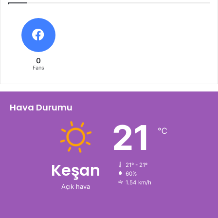
0
Fans
Hava Durumu
21
℃
Keşan
21º - 21º
60%
1.54 km/h
Açık hava