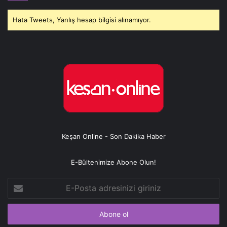
Hata Tweets, Yanlış hesap bilgisi alınamıyor.
Keşan Online - Son Dakika Haber
E-Bültenimize Abone Olun!
E-
Posta
adresinizi
giriniz