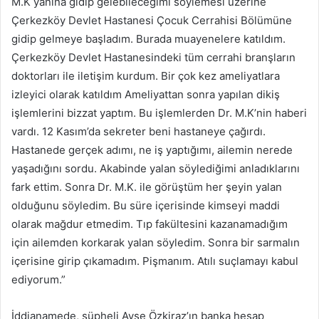
M.K yanına gidip gelebileceğimi söylemesi üzerine
Çerkezköy Devlet Hastanesi Çocuk Cerrahisi Bölümüne
gidip gelmeye başladım. Burada muayenelere katıldım.
Çerkezköy Devlet Hastanesindeki tüm cerrahi branşların
doktorları ile iletişim kurdum. Bir çok kez ameliyatlara
izleyici olarak katıldım Ameliyattan sonra yapılan dikiş
işlemlerini bizzat yaptım. Bu işlemlerden Dr. M.K’nin haberi
vardı. 12 Kasım’da sekreter beni hastaneye çağırdı.
Hastanede gerçek adımı, ne iş yaptığımı, ailemin nerede
yaşadığını sordu. Akabinde yalan söylediğimi anladıklarını
fark ettim. Sonra Dr. M.K. ile görüştüm her şeyin yalan
olduğunu söyledim. Bu süre içerisinde kimseyi maddi
olarak mağdur etmedim. Tıp fakültesini kazanamadığım
için ailemden korkarak yalan söyledim. Sonra bir sarmalın
içerisine girip çıkamadım. Pişmanım. Atılı suçlamayı kabul
ediyorum.”
İddianamede, şüpheli Ayşe Özkiraz’ın banka hesap