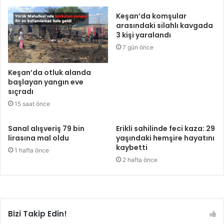
Keşan’da komşular
arasındaki silahlı kavgada
3 kişi yaralandı
7 gün önce
Keşan’da otluk alanda
başlayan yangın eve
sıçradı
15 saat önce
Sanal alışveriş 79 bin
Erikli sahilinde feci kaza: 29
lirasına mal oldu
yaşındaki hemşire hayatını
kaybetti
1 hafta önce
2 hafta önce
Bizi Takip Edin!