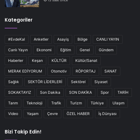
13 saat önce
Kategoriler
#EvdeKal
Anketler
Asayiş
Bölge
CANLI YAYIN
Canlı Yayın
Ekonomi
Eğitim
Genel
Gündem
Haberler
Keşan
KÜLTÜR
Kültür/Sanat
MERAK EDİYORUM
Otomotiv
RÖPORTAJ
SANAT
Sağlık
SEKTÖR LİDERLERİ
Sektörel
Siyaset
SOKAKTAYIZ
Son Dakika
SON DAKİKA
Spor
TARİH
Tarım
Teknoloji
Trafik
Turizm
Türkiye
Ulaşım
Video
Yaşam
Çevre
ÖZEL HABER
İş Dünyası
Bizi Takip Edin!