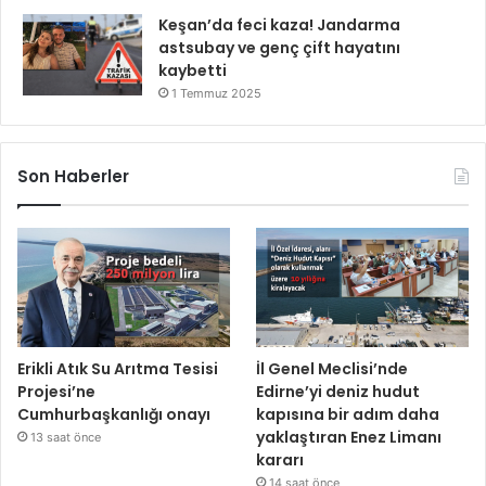
Keşan’da feci kaza! Jandarma
astsubay ve genç çift hayatını
kaybetti
1 Temmuz 2025
Son Haberler
Erikli Atık Su Arıtma Tesisi
İl Genel Meclisi’nde
Projesi’ne
Edirne’yi deniz hudut
Cumhurbaşkanlığı onayı
kapısına bir adım daha
yaklaştıran Enez Limanı
13 saat önce
kararı
14 saat önce