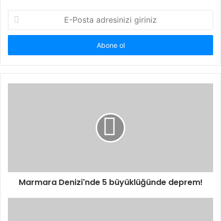
E-
Posta
adresinizi
giriniz
Marmara Denizi'nde 5 büyüklüğünde deprem!