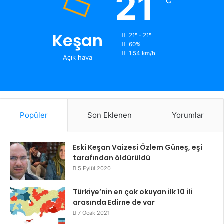
21
℃
Keşan
21º - 21º
60%
1.54 km/h
Açık hava
Popüler
Son Eklenen
Yorumlar
Eski Keşan Vaizesi Özlem Güneş, eşi
tarafından öldürüldü
5 Eylül 2020
Türkiye’nin en çok okuyan ilk 10 ili
arasında Edirne de var
7 Ocak 2021