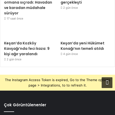
ormana sıçradı: Havadan
gerçekleşti
ve karadan müdahale
2 gün önce
sürüyor
17 saat önce
Keşan’da Kozköy
Keşan’da yeni Hükümet
Kavşağı’nda feci kaza: 9
Konağı’nın temeli atıldı
kişi ağır yaralandı
4 gün önce
2 gün önce
The Instagram Access Token is expired, Go to the Theme options
page > Integrations, to to refresh it.
Çok Görüntülenenler