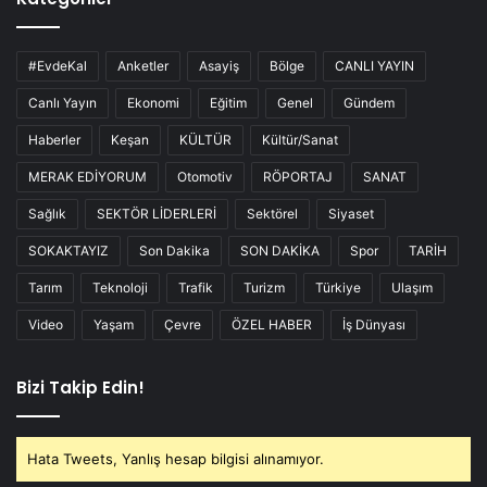
#EvdeKal
Anketler
Asayiş
Bölge
CANLI YAYIN
Canlı Yayın
Ekonomi
Eğitim
Genel
Gündem
Haberler
Keşan
KÜLTÜR
Kültür/Sanat
MERAK EDİYORUM
Otomotiv
RÖPORTAJ
SANAT
Sağlık
SEKTÖR LİDERLERİ
Sektörel
Siyaset
SOKAKTAYIZ
Son Dakika
SON DAKİKA
Spor
TARİH
Tarım
Teknoloji
Trafik
Turizm
Türkiye
Ulaşım
Video
Yaşam
Çevre
ÖZEL HABER
İş Dünyası
Bizi Takip Edin!
Hata Tweets, Yanlış hesap bilgisi alınamıyor.