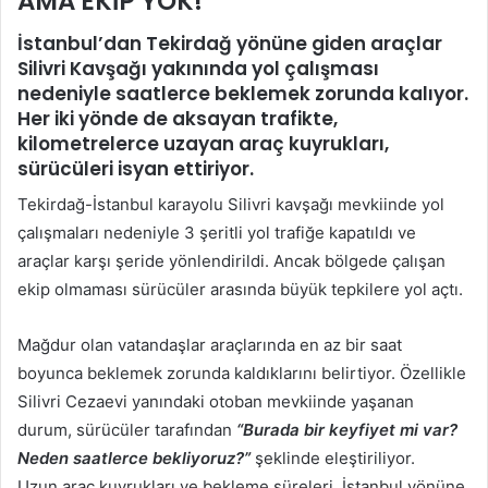
AMA EKİP YOK!
İstanbul’dan Tekirdağ yönüne giden araçlar
Silivri Kavşağı yakınında yol çalışması
nedeniyle saatlerce beklemek zorunda kalıyor.
Her iki yönde de aksayan trafikte,
kilometrelerce uzayan araç kuyrukları,
sürücüleri isyan ettiriyor.
Tekirdağ-İstanbul karayolu Silivri kavşağı mevkiinde yol
çalışmaları nedeniyle 3 şeritli yol trafiğe kapatıldı ve
araçlar karşı şeride yönlendirildi. Ancak bölgede çalışan
ekip olmaması sürücüler arasında büyük tepkilere yol açtı.
Mağdur olan vatandaşlar araçlarında en az bir saat
boyunca beklemek zorunda kaldıklarını belirtiyor. Özellikle
Silivri Cezaevi yanındaki otoban mevkiinde yaşanan
durum, sürücüler tarafından
“Burada bir keyfiyet mi var?
Neden saatlerce bekliyoruz?”
şeklinde eleştiriliyor.
Uzun araç kuyrukları ve bekleme süreleri, İstanbul yönüne