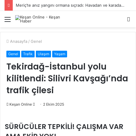
Meriç’te anız yangını ormana sıçradı: Havadan ve karadan müdahale sürüyor
Menü
A
y
...
Anasayfa
/
Genel
Genel
Trafik
Ulaşım
Yaşam
Tekirdağ-İstanbul yolu
kilitlendi: Silivri Kavşağı’nda
trafik çilesi
Bir
Keşan Online
2 Ekim 2025
e-
posta
SÜRÜCÜLER TEPKİLİ! ÇALIŞMA VAR
göndermek