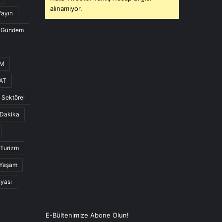
alınamıyor.
Yayın
Gündem
UM
AT
Sektörel
Dakika
Turizm
Yaşam
nyası
E-Bültenimize Abone Olun!