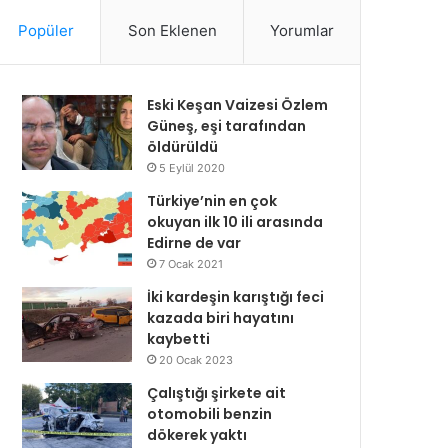
Popüler
Son Eklenen
Yorumlar
Eski Keşan Vaizesi Özlem
Güneş, eşi tarafından
öldürüldü
5 Eylül 2020
Türkiye’nin en çok
okuyan ilk 10 ili arasında
Edirne de var
7 Ocak 2021
İki kardeşin karıştığı feci
kazada biri hayatını
kaybetti
20 Ocak 2023
Çalıştığı şirkete ait
otomobili benzin
dökerek yaktı