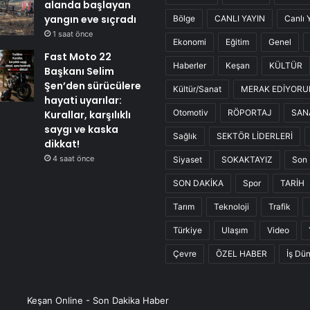
alanda başlayan
yangın eve sıçradı
Bölge
CANLI YAYIN
Canlı 
1 saat önce
Ekonomi
Eğitim
Genel
Fast Moto 22
Haberler
Keşan
KÜLTÜR
Başkanı Selim
Şen’den sürücülere
Kültür/Sanat
MERAK EDİYOR
hayati uyarılar:
Otomotiv
RÖPORTAJ
SAN
Kurallar, karşılıklı
saygı ve kaska
Sağlık
SEKTÖR LİDERLERİ
dikkat!
4 saat önce
Siyaset
SOKAKTAYIZ
Son 
SON DAKİKA
Spor
TARİH
Tarım
Teknoloji
Trafik
Türkiye
Ulaşım
Video
Çevre
ÖZEL HABER
İş Dü
Keşan Online - Son Dakika Haber