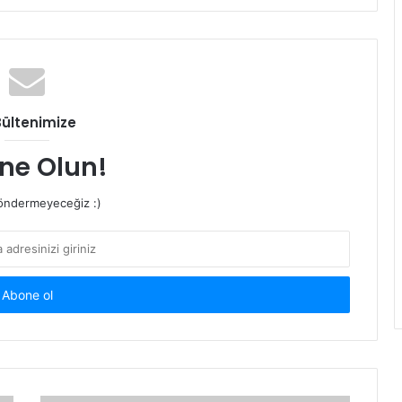
Bültenimize
ne Olun!
ndermeyeceğiz :)