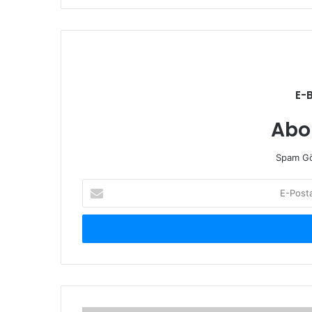
E-
Abo
Spam Gö
E-
Posta
adresinizi
giriniz