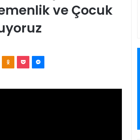
gemenlik ve Çocuk
luyoruz
VKontakte
Odnoklassniki
Pocket
Messenger