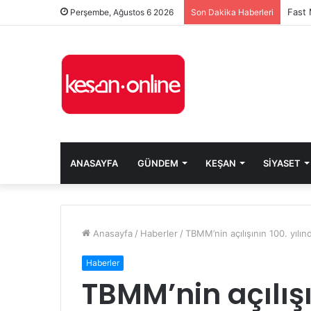
Perşembe, Ağustos 6 2026
Son Dakika Haberleri
ANASAYFA
GÜNDEM
KEŞAN
SIYASET
Anasayfa
/
Haberler
/
TBMM’nin açılışının 100. yılı
Haberler
TBMM’nin açılışı