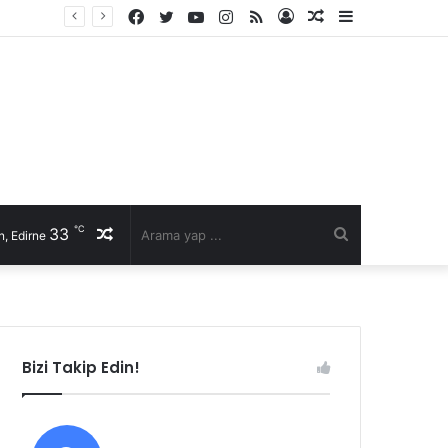
Facebook
Twitter
YouTube
Instagram
RSS
Kayıt
Rastgele
Kenar
Fast Moto 22 Başkanı Selim Şen’den sürücülere hayati uyarılar: Kurallar, karşılıklı saygı ve kaska dikkat!
Ol
Makale
Bölmesi
℃
33
Rastgele
Arama
, Edirne
Makale
yap
...
Bizi Takip Edin!