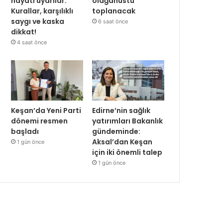
hayati uyarılar:
olağanüstü
Kurallar, karşılıklı
toplanacak
saygı ve kaska
6 saat önce
dikkat!
4 saat önce
Keşan’da Yeni Parti
Edirne’nin sağlık
dönemi resmen
yatırımları Bakanlık
başladı
gündeminde:
Aksal’dan Keşan
1 gün önce
için iki önemli talep
1 gün önce