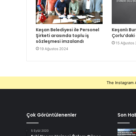
Keşan Belediyesi ile Personel
Keşanlı Bu
Şirketi arasında toplu iş
Çorlu’daki
sözleşmesi imzalandı
15 Ağustos
19 Ağustos 2024
The Instagram A
Çok Görüntülenenler
Son Hab
5 Eylül 2020