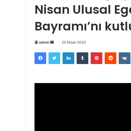
Nisan Ulusal E
Bayramı’nı kut
Bir
admin
23 Nisan 2020
e-
Facebook
Twitter
LinkedIn
Tumblr
Pinterest
Reddit
posta
göndermek