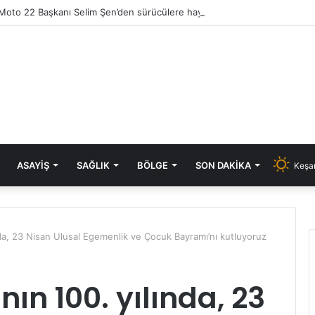
ASAYIŞ
SAĞLIK
BÖLGE
SON DAKIKA
Keşan
nda, 23 Nisan Ulusal Egemenlik ve Çocuk Bayramı’nı kutluyoruz
nın 100. yılında, 23