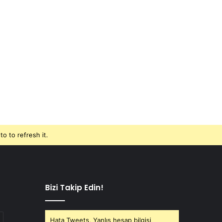
o to refresh it.
Bizi Takip Edin!
Hata Tweets, Yanlış hesap bilgisi