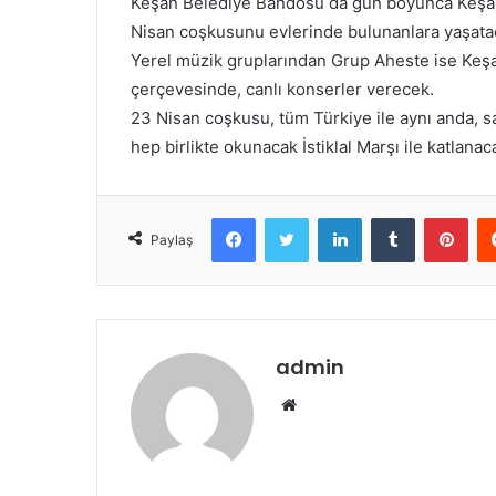
Keşan Belediye Bandosu da gün boyunca Keşan’
Nisan coşkusunu evlerinde bulunanlara yaşata
Yerel müzik gruplarından Grup Aheste ise Keşa
çerçevesinde, canlı konserler verecek.
23 Nisan coşkusu, tüm Türkiye ile aynı anda, s
hep birlikte okunacak İstiklal Marşı ile katlanac
Facebook
Twitter
LinkedIn
Tumblr
Pint
Paylaş
admin
Web
sitesi