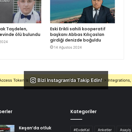
rak Taşdelen,
Eski Erikli sahili kooperatif
 evinde ölü bulundu
başkanı Abbas Kılıçaslan
girdiği denizde boğuldu
 2024
14 Ağustos 2024
Bizi Instagram'da Takip Edin!
ccess Token is expired, Go to the Theme options page > Integrations, t
erler
Kategoriler
Keşan’da otluk
#EvdeKal
Anketler
Asayiş