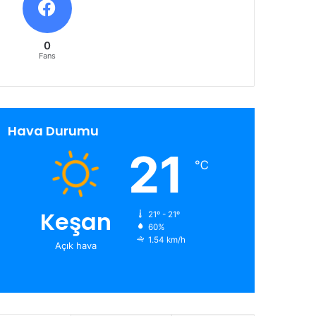
0
Fans
Hava Durumu
21
℃
Keşan
21º - 21º
60%
1.54 km/h
Açık hava