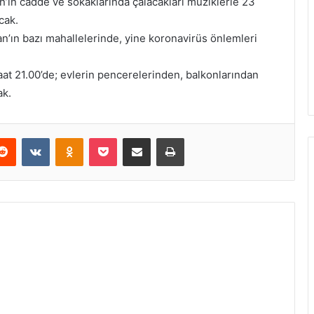
ın cadde ve sokaklarında çalacakları müziklerle 23
cak.
n’ın bazı mahallelerinde, yine koronavirüs önlemleri
aat 21.00’de; evlerin pencerelerinden, balkonlarından
ak.
erest
Reddit
VKontakte
Odnoklassniki
Pocket
E-Posta ile paylaş
Yazdır