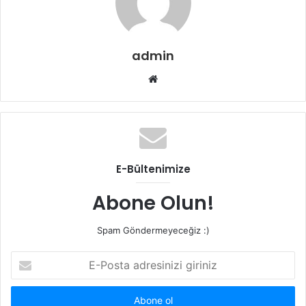
admin
Web
sitesi
E-Bültenimize
Abone Olun!
Spam Göndermeyeceğiz :)
E-
Posta
adresinizi
giriniz