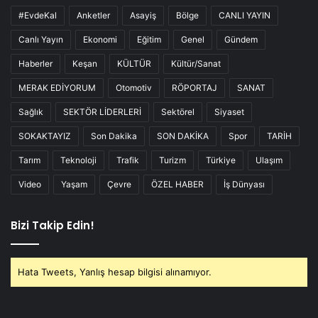
#EvdeKal
Anketler
Asayiş
Bölge
CANLI YAYIN
Canlı Yayın
Ekonomi
Eğitim
Genel
Gündem
Haberler
Keşan
KÜLTÜR
Kültür/Sanat
MERAK EDİYORUM
Otomotiv
RÖPORTAJ
SANAT
Sağlık
SEKTÖR LİDERLERİ
Sektörel
Siyaset
SOKAKTAYIZ
Son Dakika
SON DAKİKA
Spor
TARİH
Tarım
Teknoloji
Trafik
Turizm
Türkiye
Ulaşım
Video
Yaşam
Çevre
ÖZEL HABER
İş Dünyası
Bizi Takip Edin!
Hata Tweets, Yanlış hesap bilgisi alınamıyor.