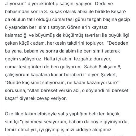
alıyorsun” diyerek inletip satışını yapıyor. Dede ve
babasından sonra 3. kuşak olarak abisi ile birlikte Keşan?
da okulun tatil olduğu cumartesi günü tezgah başına geçip
6 yaşından beri simit satıyor. Görenlerin kayıtsız
kalamadığı ve büyümüş de küçülmüş tavırları ile büyük ilgi
çeken küçük adam, herkesin takdirini topluyor. “Dededen
bu yana, babam ve sonra da abim ile ben simit satarak
geçim sağlıyoruz. Hafta içi abim tezgahta duruyor,
cumartesi günleri de ben geliyorum. Sabah 6 akşam 6,
çalışıyorum kapatana kadar beraberiz” diyen Şevket,
“Günde kaç simit satıyorsun, ne kadar kazanıyorsun?”
sorusuna, “Allah bereket versin abi, o söylendi mi bereketi
kaçar” diyerek cevap veriyor.
Özellikle takım elbiseyle satış yaptığını belirten küçük
simitçi “giyinmeyi seviyorum, babam da böyle giyiniyordu,
temiz olmalıyız, iyi giyinip işimizi ciddiye aldığımızı