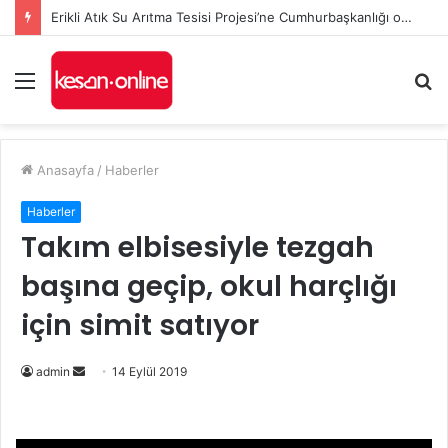
Erikli Atık Su Arıtma Tesisi Projesi’ne Cumhurbaşkanlığı onayı
Menü
A
y
...
Anasayfa
/
Haberler
Haberler
Takım elbisesiyle tezgah
başına geçip, okul harçlığı
için simit satıyor
Bir
admin
14 Eylül 2019
e-
posta
göndermek