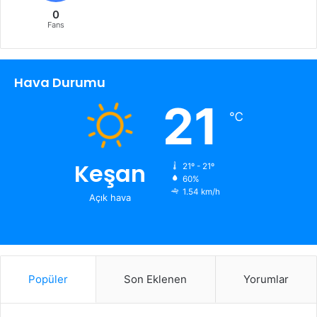
0
Fans
Hava Durumu
21
℃
Keşan
21º - 21º
60%
1.54 km/h
Açık hava
Popüler
Son Eklenen
Yorumlar