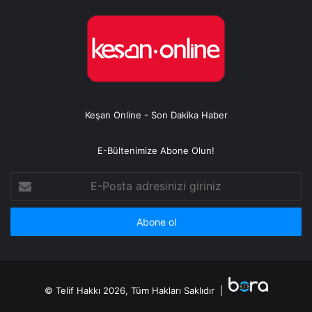
Keşan Online - Son Dakika Haber
E-Bültenimize Abone Olun!
E-
Posta
adresinizi
giriniz
© Telif Hakkı 2026, Tüm Hakları Saklıdır |