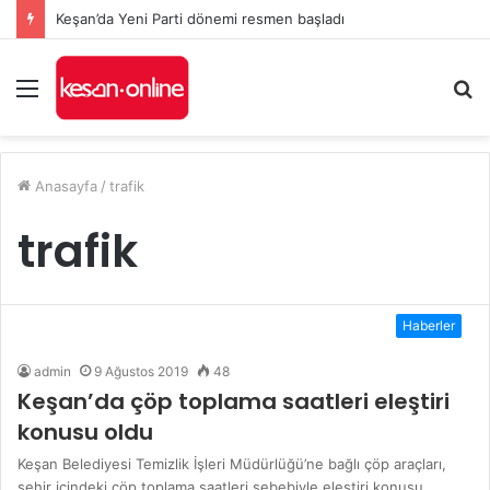
Keşan’da Yeni Parti dönemi resmen başladı
Menü
A
y
...
Anasayfa
/
trafik
trafik
Haberler
admin
9 Ağustos 2019
48
Keşan’da çöp toplama saatleri eleştiri
konusu oldu
Keşan Belediyesi Temizlik İşleri Müdürlüğü’ne bağlı çöp araçları,
şehir içindeki çöp toplama saatleri sebebiyle eleştiri konusu