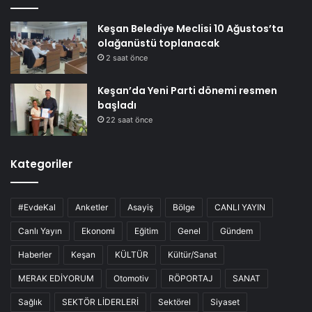
Keşan Belediye Meclisi 10 Ağustos’ta
olağanüstü toplanacak
2 saat önce
Keşan’da Yeni Parti dönemi resmen
başladı
22 saat önce
Kategoriler
#EvdeKal
Anketler
Asayiş
Bölge
CANLI YAYIN
Canlı Yayın
Ekonomi
Eğitim
Genel
Gündem
Haberler
Keşan
KÜLTÜR
Kültür/Sanat
MERAK EDİYORUM
Otomotiv
RÖPORTAJ
SANAT
Sağlık
SEKTÖR LİDERLERİ
Sektörel
Siyaset