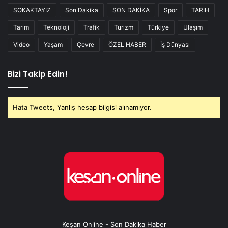
SOKAKTAYIZ
Son Dakika
SON DAKİKA
Spor
TARİH
Tarım
Teknoloji
Trafik
Turizm
Türkiye
Ulaşım
Video
Yaşam
Çevre
ÖZEL HABER
İş Dünyası
Bizi Takip Edin!
Hata Tweets, Yanlış hesap bilgisi alınamıyor.
Keşan Online - Son Dakika Haber