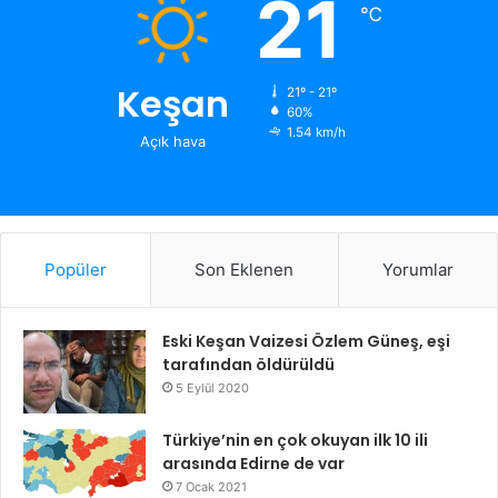
21
℃
Keşan
21º - 21º
60%
1.54 km/h
Açık hava
Popüler
Son Eklenen
Yorumlar
Eski Keşan Vaizesi Özlem Güneş, eşi
tarafından öldürüldü
5 Eylül 2020
Türkiye’nin en çok okuyan ilk 10 ili
arasında Edirne de var
7 Ocak 2021