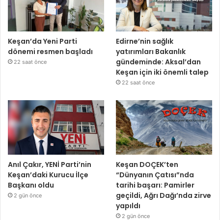
Keşan’da Yeni Parti
Edirne’nin sağlık
dönemi resmen başladı
yatırımları Bakanlık
gündeminde: Aksal’dan
22 saat önce
Keşan için iki önemli talep
22 saat önce
Anıl Çakır, YENİ Parti’nin
Keşan DOÇEK’ten
Keşan’daki Kurucu İlçe
“Dünyanın Çatısı”nda
Başkanı oldu
tarihi başarı: Pamirler
geçildi, Ağrı Dağı’nda zirve
2 gün önce
yapıldı
2 gün önce