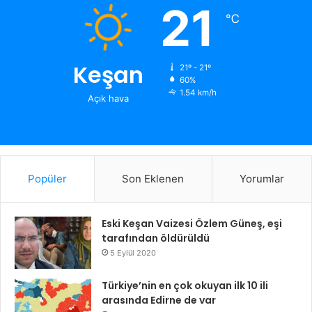
21
℃
Keşan
21º - 21º
60%
1.54 km/h
Açık hava
Popüler
Son Eklenen
Yorumlar
Eski Keşan Vaizesi Özlem Güneş, eşi
tarafından öldürüldü
5 Eylül 2020
Türkiye’nin en çok okuyan ilk 10 ili
arasında Edirne de var