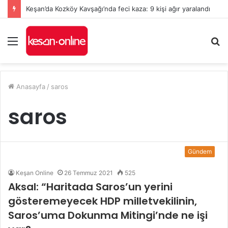
Keşan’da Kozköy Kavşağı’nda feci kaza: 9 kişi ağır yaralandı
Menü
A
y
...
Anasayfa
/
saros
saros
Gündem
Keşan Online
26 Temmuz 2021
525
Aksal: “Haritada Saros’un yerini
gösteremeyecek HDP milletvekilinin,
Saros’uma Dokunma Mitingi’nde ne işi