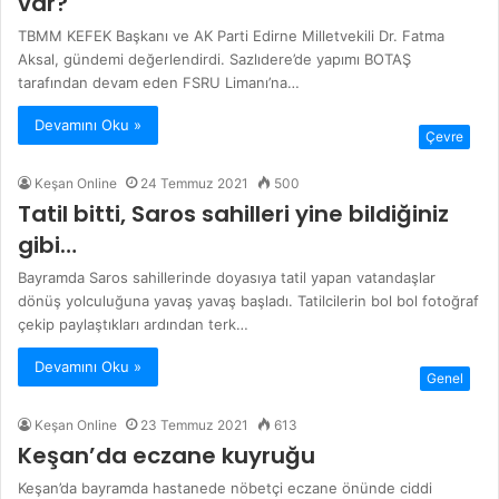
var?
TBMM KEFEK Başkanı ve AK Parti Edirne Milletvekili Dr. Fatma
Aksal, gündemi değerlendirdi. Sazlıdere’de yapımı BOTAŞ
tarafından devam eden FSRU Limanı’na…
Devamını Oku »
Çevre
Keşan Online
24 Temmuz 2021
500
Tatil bitti, Saros sahilleri yine bildiğiniz
gibi…
Bayramda Saros sahillerinde doyasıya tatil yapan vatandaşlar
dönüş yolculuğuna yavaş yavaş başladı. Tatilcilerin bol bol fotoğraf
çekip paylaştıkları ardından terk…
Devamını Oku »
Genel
Keşan Online
23 Temmuz 2021
613
Keşan’da eczane kuyruğu
Keşan’da bayramda hastanede nöbetçi eczane önünde ciddi