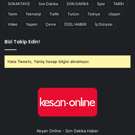
SOKAKTAYIZ
Son Dakika
SON DAKİKA
Spor
TARİH
Tarım
Teknoloji
Trafik
Turizm
Türkiye
Ulaşım
Video
Yaşam
Çevre
ÖZEL HABER
İş Dünyası
Bizi Takip Edin!
Hata Tweets, Yanlış hesap bilgisi alınamıyor.
Keşan Online - Son Dakika Haber