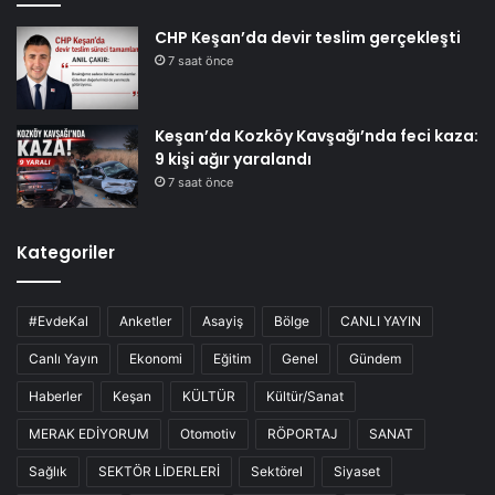
CHP Keşan’da devir teslim gerçekleşti
7 saat önce
Keşan’da Kozköy Kavşağı’nda feci kaza:
9 kişi ağır yaralandı
7 saat önce
Kategoriler
#EvdeKal
Anketler
Asayiş
Bölge
CANLI YAYIN
Canlı Yayın
Ekonomi
Eğitim
Genel
Gündem
Haberler
Keşan
KÜLTÜR
Kültür/Sanat
MERAK EDİYORUM
Otomotiv
RÖPORTAJ
SANAT
Sağlık
SEKTÖR LİDERLERİ
Sektörel
Siyaset