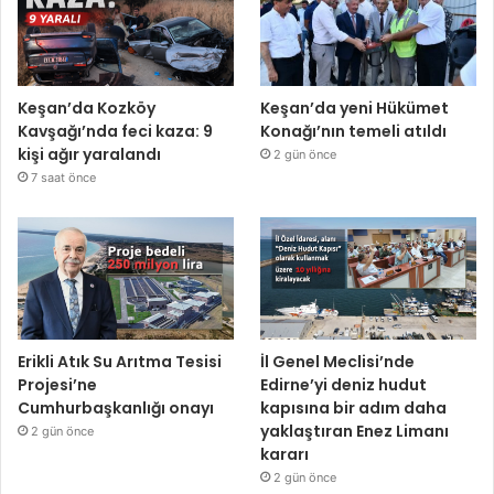
Keşan’da Kozköy
Keşan’da yeni Hükümet
Kavşağı’nda feci kaza: 9
Konağı’nın temeli atıldı
kişi ağır yaralandı
2 gün önce
7 saat önce
Erikli Atık Su Arıtma Tesisi
İl Genel Meclisi’nde
Projesi’ne
Edirne’yi deniz hudut
Cumhurbaşkanlığı onayı
kapısına bir adım daha
yaklaştıran Enez Limanı
2 gün önce
kararı
2 gün önce