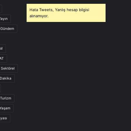
Hata Tweets, Yanlış hesap bilgisi
alınamıyor.
Yayın
Gündem
UM
AT
Sektörel
Dakika
Turizm
Yaşam
nyası