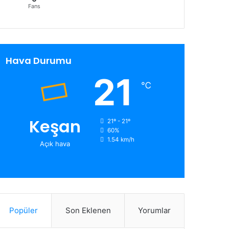
Fans
Hava Durumu
21
℃
Keşan
21º - 21º
60%
1.54 km/h
Açık hava
Popüler
Son Eklenen
Yorumlar