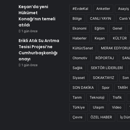
Keşan’da yeni
#EvdeKal
Anketler
Asayiş
Hükümet
Konağı’nın temeli
Bölge
CANLI YAYIN
Canlı 
atıldı
Ekonomi
Eğitim
Genel
1 gün önce
Haberler
Keşan
KÜLTÜR
Erikli Atık Su Arıtma
Tesisi Projesi’ne
Kültür/Sanat
MERAK EDİYOR
Cumhurbaşkanlığı
Otomotiv
RÖPORTAJ
SAN
onayı
1 gün önce
Sağlık
SEKTÖR LİDERLERİ
Siyaset
SOKAKTAYIZ
Son 
SON DAKİKA
Spor
TARİH
Tarım
Teknoloji
Trafik
Türkiye
Ulaşım
Video
Çevre
ÖZEL HABER
İş Dü