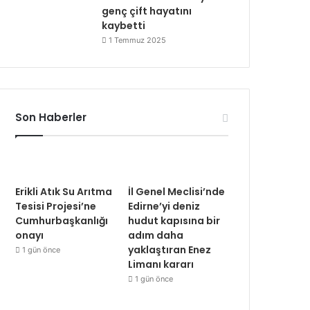
genç çift hayatını
kaybetti
1 Temmuz 2025
Son Haberler
Erikli Atık Su Arıtma
İl Genel Meclisi’nde
Tesisi Projesi’ne
Edirne’yi deniz
Cumhurbaşkanlığı
hudut kapısına bir
onayı
adım daha
yaklaştıran Enez
1 gün önce
Limanı kararı
1 gün önce