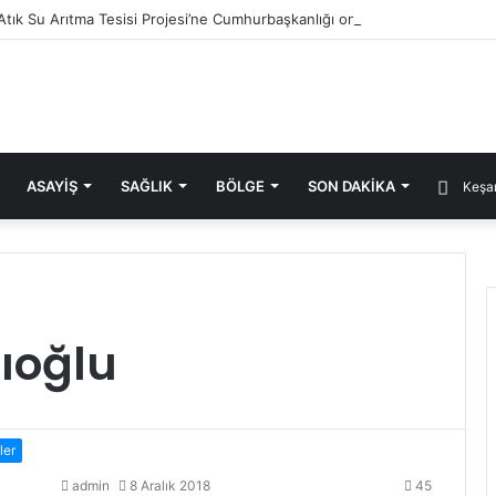
i Atık Su Arıtma Tesisi Projesi’ne Cumhurbaşkanlığı onayı
ASAYIŞ
SAĞLIK
BÖLGE
SON DAKIKA
Keşan
ıoğlu
ler
admin
8 Aralık 2018
45