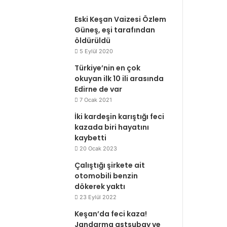
Eski Keşan Vaizesi Özlem
Güneş, eşi tarafından
öldürüldü
5 Eylül 2020
Türkiye’nin en çok
okuyan ilk 10 ili arasında
Edirne de var
7 Ocak 2021
İki kardeşin karıştığı feci
kazada biri hayatını
kaybetti
20 Ocak 2023
Çalıştığı şirkete ait
otomobili benzin
dökerek yaktı
23 Eylül 2022
Keşan’da feci kaza!
Jandarma astsubay ve