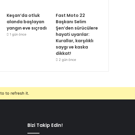
Keşan’da otluk
Fast Moto 22
alanda başlayan
Başkanı Selim
yangın eve sıçradı
Şen’den sürücülere
hayati uyarılar:
1 gün önce
Kurallar, karşılıklı
saygı ve kaska
dikkat!
2 gün önce
o to refresh it.
Bizi Takip Edin!