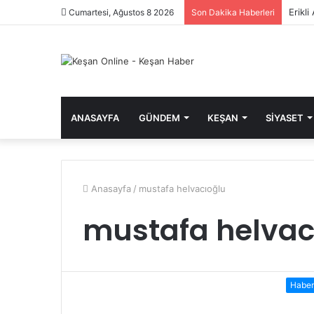
Erikl
Cumartesi, Ağustos 8 2026
Son Dakika Haberleri
ANASAYFA
GÜNDEM
KEŞAN
SIYASET
Anasayfa
/
mustafa helvacıoğlu
mustafa helvac
Haber