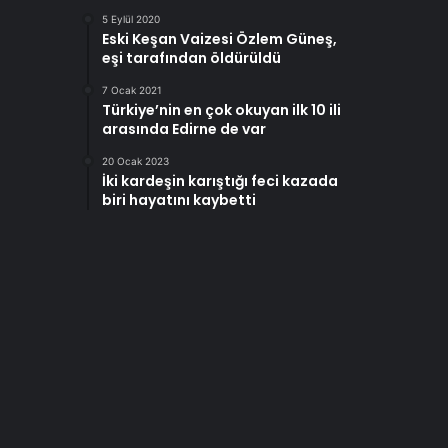
5 Eylül 2020
Eski Keşan Vaizesi Özlem Güneş,
eşi tarafından öldürüldü
7 Ocak 2021
Türkiye’nin en çok okuyan ilk 10 ili
arasında Edirne de var
20 Ocak 2023
İki kardeşin karıştığı feci kazada
biri hayatını kaybetti