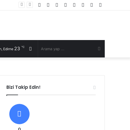
Facebook
Twitter
YouTube
Instagram
RSS
Kayıt
Rastgele
Kenar
Ol
Makale
Bölmesi
℃
23
Rastgele
Arama
, Edirne
Makale
yap
...
Bizi Takip Edin!
0