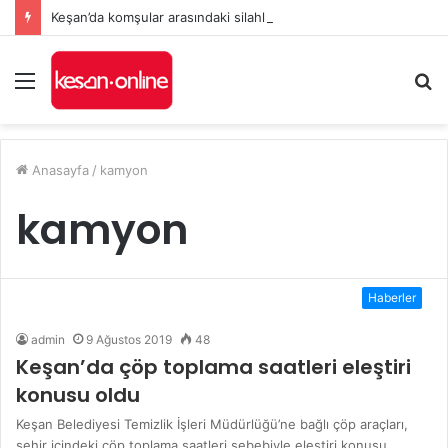
Keşan’da komşular arasındaki silahlı kavgada 3 kişi yaralandı
Menü
A
y
...
Anasayfa
/
kamyon
kamyon
Haberler
admin
9 Ağustos 2019
48
Keşan’da çöp toplama saatleri eleştiri
konusu oldu
Keşan Belediyesi Temizlik İşleri Müdürlüğü’ne bağlı çöp araçları,
şehir içindeki çöp toplama saatleri sebebiyle eleştiri konusu