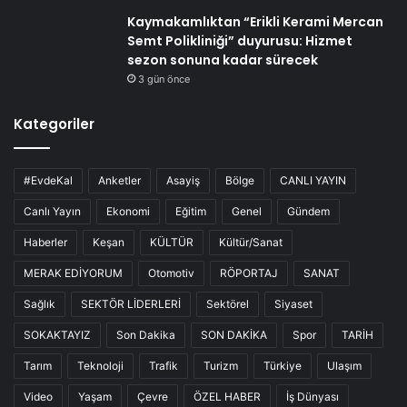
Kaymakamlıktan “Erikli Kerami Mercan
Semt Polikliniği” duyurusu: Hizmet
sezon sonuna kadar sürecek
3 gün önce
Kategoriler
#EvdeKal
Anketler
Asayiş
Bölge
CANLI YAYIN
Canlı Yayın
Ekonomi
Eğitim
Genel
Gündem
Haberler
Keşan
KÜLTÜR
Kültür/Sanat
MERAK EDİYORUM
Otomotiv
RÖPORTAJ
SANAT
Sağlık
SEKTÖR LİDERLERİ
Sektörel
Siyaset
SOKAKTAYIZ
Son Dakika
SON DAKİKA
Spor
TARİH
Tarım
Teknoloji
Trafik
Turizm
Türkiye
Ulaşım
Video
Yaşam
Çevre
ÖZEL HABER
İş Dünyası