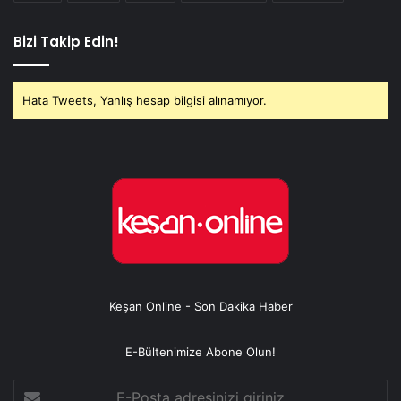
Bizi Takip Edin!
Hata Tweets, Yanlış hesap bilgisi alınamıyor.
Keşan Online - Son Dakika Haber
E-Bültenimize Abone Olun!
E-