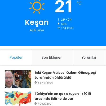
21
℃
Keşan
21º - 21º
60%
1.54 km/h
Açık hava
Popüler
Son Eklenen
Yorumlar
Eski Keşan Vaizesi Özlem Güneş, eşi
tarafından öldürüldü
5 Eylül 2020
Türkiye’nin en çok okuyan ilk 10 ili
arasında Edirne de var
7 Ocak 2021