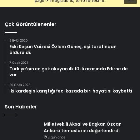
page > Integrations, to to refresh it.
Çok Görüntülenenler
5 Eylül 2020
Eski Keşan Vaizesi Özlem Güneş, eşi tarafından
öldürüldü
7 Ocak 2021
Türkiye’nin en çok okuyan ilk 10 ili arasında Edirne de
var
20 Ocak 2023
İki kardeşin karıştığı feci kazada biri hayatını kaybetti
Son Haberler
Milletvekili Aksal ve Başkan Özcan
Ankara temaslarını değerlendirdi
3 gün önce