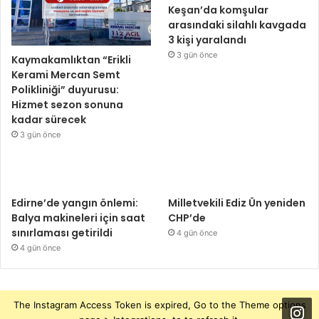
Keşan’da komşular
arasındaki silahlı kavgada
3 kişi yaralandı
3 gün önce
Kaymakamlıktan “Erikli
Kerami Mercan Semt
Polikliniği” duyurusu:
Hizmet sezon sonuna
kadar sürecek
3 gün önce
Edirne’de yangın önlemi:
Milletvekili Ediz Ün yeniden
Balya makineleri için saat
CHP’de
sınırlaması getirildi
4 gün önce
4 gün önce
The Instagram Access Token is expired, Go to the Theme options