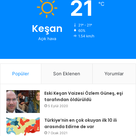
21
℃
Keşan
21º - 21º
60%
1.54 km/h
Açık hava
Popüler
Son Eklenen
Yorumlar
Eski Keşan Vaizesi Özlem Güneş, eşi
tarafından öldürüldü
5 Eylül 2020
Türkiye’nin en çok okuyan ilk 10 ili
arasında Edirne de var
7 Ocak 2021