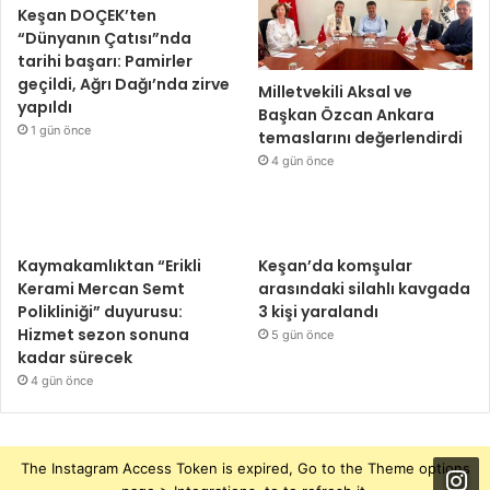
Keşan DOÇEK’ten
“Dünyanın Çatısı”nda
tarihi başarı: Pamirler
geçildi, Ağrı Dağı’nda zirve
Milletvekili Aksal ve
yapıldı
Başkan Özcan Ankara
1 gün önce
temaslarını değerlendirdi
4 gün önce
Kaymakamlıktan “Erikli
Keşan’da komşular
Kerami Mercan Semt
arasındaki silahlı kavgada
Polikliniği” duyurusu:
3 kişi yaralandı
Hizmet sezon sonuna
5 gün önce
kadar sürecek
4 gün önce
The Instagram Access Token is expired, Go to the Theme options