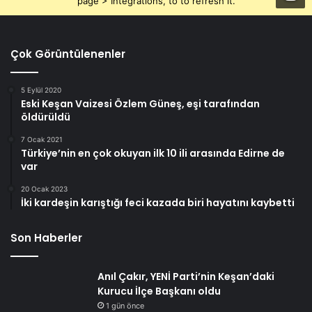
page > Integrations, to to refresh it.
Çok Görüntülenenler
5 Eylül 2020
Eski Keşan Vaizesi Özlem Güneş, eşi tarafından
öldürüldü
7 Ocak 2021
Türkiye’nin en çok okuyan ilk 10 ili arasında Edirne de
var
20 Ocak 2023
İki kardeşin karıştığı feci kazada biri hayatını kaybetti
Son Haberler
Anıl Çakır, YENİ Parti’nin Keşan’daki
Kurucu İlçe Başkanı oldu
1 gün önce