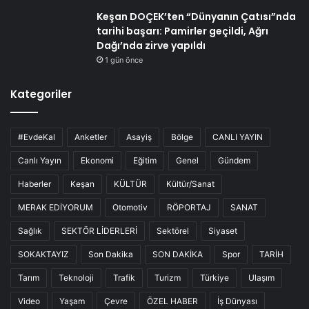
Keşan DOÇEK’ten “Dünyanın Çatısı”nda
tarihi başarı: Pamirler geçildi, Ağrı
Dağı’nda zirve yapıldı
1 gün önce
Kategoriler
#EvdeKal
Anketler
Asayiş
Bölge
CANLI YAYIN
Canlı Yayın
Ekonomi
Eğitim
Genel
Gündem
Haberler
Keşan
KÜLTÜR
Kültür/Sanat
MERAK EDİYORUM
Otomotiv
RÖPORTAJ
SANAT
Sağlık
SEKTÖR LİDERLERİ
Sektörel
Siyaset
SOKAKTAYIZ
Son Dakika
SON DAKİKA
Spor
TARİH
Tarım
Teknoloji
Trafik
Turizm
Türkiye
Ulaşım
Video
Yaşam
Çevre
ÖZEL HABER
İş Dünyası