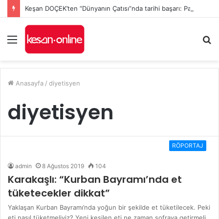
Keşan DOÇEK’ten “Dünyanın Çatısı”nda tarihi başarı: Pamirler geçildi, Ağrı Dağı’nda zirve yapıldı
Menü
A
y
...
Anasayfa
/
diyetisyen
diyetisyen
RÖPORTAJ
admin
8 Ağustos 2019
104
Karakaşlı: “Kurban Bayramı’nda et
tüketecekler dikkat”
Yaklaşan Kurban Bayramı’nda yoğun bir şekilde et tüketilecek. Peki
eti nasıl tüketmeliyiz? Yeni kesilen eti ne zaman sofraya getirmeli