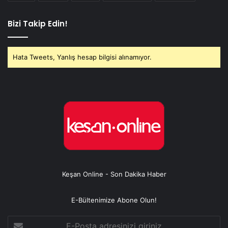
Bizi Takip Edin!
Hata Tweets, Yanlış hesap bilgisi alınamıyor.
Keşan Online - Son Dakika Haber
E-Bültenimize Abone Olun!
E-