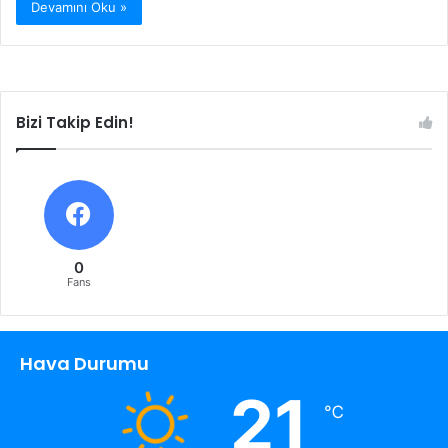
Devamını Oku »
Bizi Takip Edin!
0
Fans
Hava Durumu
21
℃