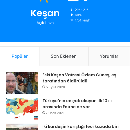
Keşan
21º - 21º
60%
1.54 km/h
Açık hava
Popüler
Son Eklenen
Yorumlar
Eski Keşan Vaizesi Özlem Güneş, eşi
tarafından öldürüldü
5 Eylül 2020
Türkiye’nin en çok okuyan ilk 10 ili
arasında Edirne de var
7 Ocak 2021
İki kardeşin karıştığı feci kazada biri