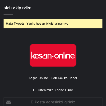
Bizi Takip Edin!
Hata Tweets, Yanlış hesap bilgisi alınamıyor.
Keşan Online - Son Dakika Haber
E-Bültenimize Abone Olun!
E-
Posta