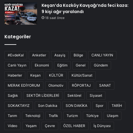
Keşan’da Kozköy Kavşağı’nda feci kaza:
9 kişi ağır yaralandı
18 saat önce
Kategoriler
#EvdeKal
Anketler
Asayiş
Bölge
CANLI YAYIN
Canlı Yayın
Ekonomi
Eğitim
Genel
Gündem
Haberler
Keşan
KÜLTÜR
Kültür/Sanat
MERAK EDİYORUM
Otomotiv
RÖPORTAJ
SANAT
Sağlık
SEKTÖR LİDERLERİ
Sektörel
Siyaset
SOKAKTAYIZ
Son Dakika
SON DAKİKA
Spor
TARİH
Tarım
Teknoloji
Trafik
Turizm
Türkiye
Ulaşım
Video
Yaşam
Çevre
ÖZEL HABER
İş Dünyası