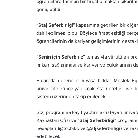
öğrencilere tanınan bir fırsat olmaktan çıkarıl
genişletildi.
“Staj Seferbirliği”
kapsamına getirilen bir diğer
dahil edilmesi oldu. Böylece fırsat eşitliği çer
öğrencilerinin de kariyer gelişimlerinin deste
“Senin için Seferbiriz”
temasıyla yürütülen pro
imkanı sağlanması ve kariyer yolculuklarının 
Bu arada, öğrencilerin yasal hakları Mesleki E
üniversitelerince yapılacak, staj ücretleri ise 
sistem üzerinden takip edilecek.
Staj programına kayıt yaptırmak isteyen üniver
Kaynakları Ofisi ve
“Staj Seferbirliği”
programı 
hesapları (@tccbiko ve @stjseferbirligi) ve re
edebilecek.