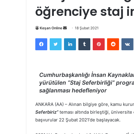
öğrenciye staj 
Bir
Keşan Online
18 Şubat 2021
e-
Facebook
Twitter
LinkedIn
Tumblr
Pinterest
Reddit
posta
göndermek
Cumhurbaşkanlığı İnsan Kaynaklar
yürütülen “Staj Seferbirliği” progr
sağlanması hedefleniyor
ANKARA (AA) – Alınan bilgiye göre, kamu kurum
Seferbiriz”
teması altında birleştiği, üniversit
başvurular 22 Şubat 2021’de başlayacak.