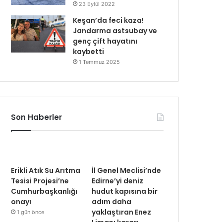
23 Eylül 2022
Keşan’da feci kaza!
Jandarma astsubay ve
genç çift hayatını
kaybetti
1 Temmuz 2025
Son Haberler
Erikli Atık Su Arıtma
İl Genel Meclisi’nde
Tesisi Projesi’ne
Edirne’yi deniz
Cumhurbaşkanlığı
hudut kapısına bir
onayı
adım daha
yaklaştıran Enez
1 gün önce