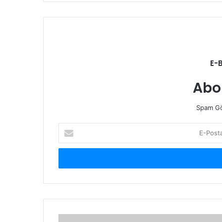
E-
Abo
Spam Gö
E-
Posta
adresinizi
giriniz