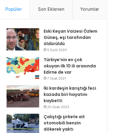
Popüler
Son Eklenen
Yorumlar
Eski Keşan Vaizesi Özlem
Güneş, eşi tarafından
öldürüldü
5 Eylül 2020
Türkiye’nin en çok
okuyan ilk 10 ili arasında
Edirne de var
7 Ocak 2021
İki kardeşin karıştığı feci
kazada biri hayatını
kaybetti
20 Ocak 2023
Çalıştığı şirkete ait
otomobili benzin
dökerek yaktı