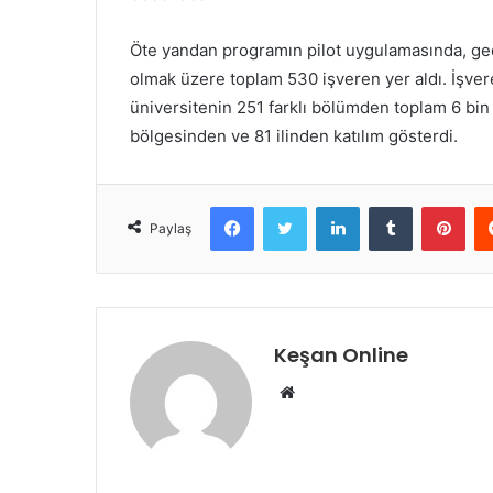
Öte yandan programın pilot uygulamasında, ge
olmak üzere toplam 530 işveren yer aldı. İşvere
üniversitenin 251 farklı bölümden toplam 6 bin
bölgesinden ve 81 ilinden katılım gösterdi.
Facebook
Twitter
LinkedIn
Tumblr
Pint
Paylaş
Keşan Online
Web
sitesi