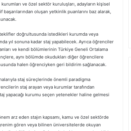
urumları ve özel sektör kuruluşları, adayların kişisel
f başarılarından oluşan yetkinlik puanlarını baz alarak,
 sunacak.
ı teklifler doğrultusunda istedikleri kurumda veya
ığında yıl sonuna kadar staj yapabilecek. Ayrıca öğrenciler
anları ve kendi bölümlerinin Türkiye Geneli Ortalama
gençlere, aynı bölümde okudukları diğer öğrencilere
onusunda halen öğrenciyken geri bildirim sağlanacak.
larıyla staj süreçlerinde önemli paradigma
rencilerin staj arayan veya kurumlar tarafından
staj yapacağı kurumu seçen yetenekler haline gelmesi
 önem arz eden stajın kapsamı, kamu ve özel sektörde
öğrenim gören veya bilinen üniversitelerde okuyan