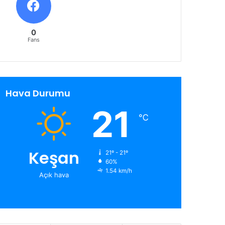
0
Fans
Hava Durumu
21
℃
Keşan
21º - 21º
60%
1.54 km/h
Açık hava