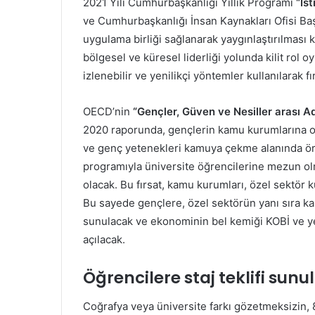
2021 Yılı Cumhurbaşkanlığı Yıllık Programı
“İs
ve Cumhurbaşkanlığı İnsan Kaynakları Ofisi B
uygulama birliği sağlanarak yaygınlaştırılması
bölgesel ve küresel liderliği yolunda kilit rol 
izlenebilir ve yenilikçi yöntemler kullanılarak f
OECD’nin
“Gençler, Güven ve Nesiller arası A
2020 raporunda, gençlerin kamu kurumlarına ola
ve genç yetenekleri kamuya çekme alanında ö
programıyla üniversite öğrencilerine mezun o
olacak. Bu fırsat, kamu kurumları, özel sektör k
Bu sayede gençlere, özel sektörün yanı sıra k
sunulacak ve ekonominin bel kemiği KOBİ ve ye
açılacak.
Öğrencilere staj teklifi sun
Coğrafya veya üniversite farkı gözetmeksizin, 81