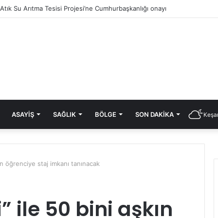
i Atık Su Arıtma Tesisi Projesi’ne Cumhurbaşkanlığı onayı
ASAYIŞ
SAĞLIK
BÖLGE
SON DAKIKA
Keşan
şkın öğrenciye staj imkanı tanınacak
i” ile 50 bini aşkın