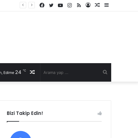
Facebook
Twitter
YouTube
Instagram
RSS
Kayıt
Rastgele
Kenar
Ol
Makale
Bölmesi
℃
24
Rastgele
Arama
, Edirne
Makale
yap
...
Bizi Takip Edin!