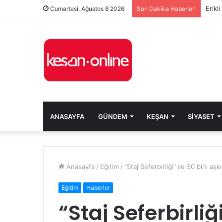
Erikl
Cumartesi, Ağustos 8 2026
Son Dakika Haberleri
ANASAYFA
GÜNDEM
KEŞAN
SIYASET
Anasayfa
/
Eğitim
/
“Staj Seferbirliği” ile 50 bini a
Eğitim
Haberler
“Staj Seferbirliğ