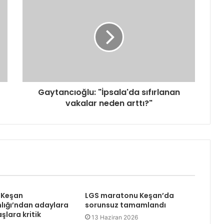
Gaytancıoğlu: "İpsala'da sıfırlanan
vakalar neden arttı?"
 Keşan
LGS maratonu Keşan’da
ığı’ndan adaylara
sorunsuz tamamlandı
şlara kritik
13 Haziran 2026