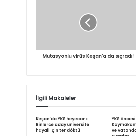
Mutasyonlu virüs Keşan'a da sıçradı!
İlgili Makaleler
Keşan’da YKS heyecanı:
YKS öncesi
Binlerce aday üniversite
Kaymakaml
hayali için ter döktü
ve vatanda
uyarılar