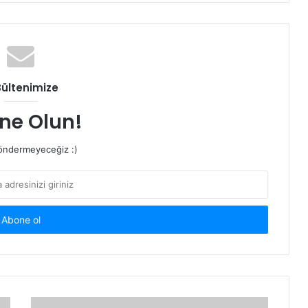
Bültenimize
ne Olun!
ndermeyeceğiz :)