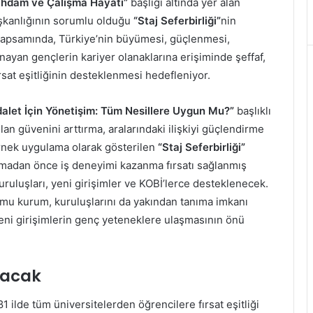
tihdam ve Çalışma Hayatı”
başlığı altında yer alan
aşkanlığının sorumlu olduğu
“Staj Seferbirliği”
nin
 kapsamında, Türkiye’nin büyümesi, güçlenmesi,
oynayan gençlerin kariyer olanaklarına erişiminde şeffaf,
ırsat eşitliğinin desteklenmesi hedefleniyor.
dalet İçin Yönetişim: Tüm Nesillere Uygun Mu?”
başlıklı
n güvenini arttırma, aralarındaki ilişkiyi güçlendirme
rnek uygulama olarak gösterilen
“Staj Seferbirliği”
lmadan önce iş deneyimi kazanma fırsatı sağlanmış
uruluşları, yeni girişimler ve KOBİ’lerce desteklenecek.
amu kurum, kuruluşlarını da yakından tanıma imkanı
ni girişimlerin genç yeteneklere ulaşmasının önü
ulacak
 ilde tüm üniversitelerden öğrencilere fırsat eşitliği