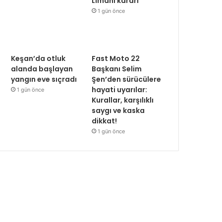
Limanı kararı
1 gün önce
Keşan’da otluk
Fast Moto 22
alanda başlayan
Başkanı Selim
yangın eve sıçradı
Şen’den sürücülere
hayati uyarılar:
1 gün önce
Kurallar, karşılıklı
saygı ve kaska
dikkat!
1 gün önce