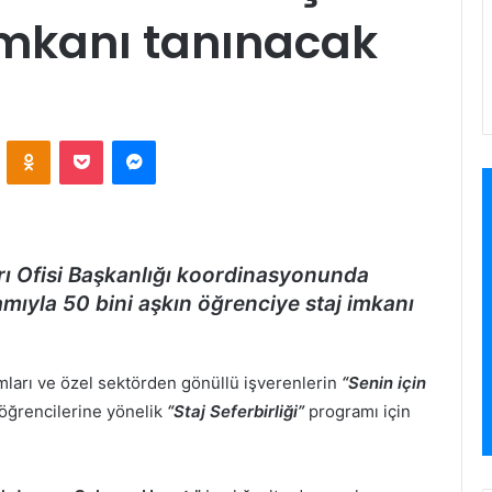
imkanı tanınacak
VKontakte
Odnoklassniki
Pocket
Messenger
ı Ofisi Başkanlığı koordinasyonunda
amıyla 50 bini aşkın öğrenciye staj imkanı
ları ve özel sektörden gönüllü işverenlerin
“Senin için
e öğrencilerine yönelik
“Staj Seferbirliği”
programı için