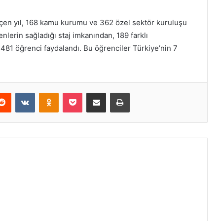
çen yıl, 168 kamu kurumu ve 362 özel sektör kuruluşu
nlerin sağladığı staj imkanından, 189 farklı
 481 öğrenci faydalandı. Bu öğrenciler Türkiye’nin 7
erest
Reddit
VKontakte
Odnoklassniki
Pocket
E-Posta ile paylaş
Yazdır