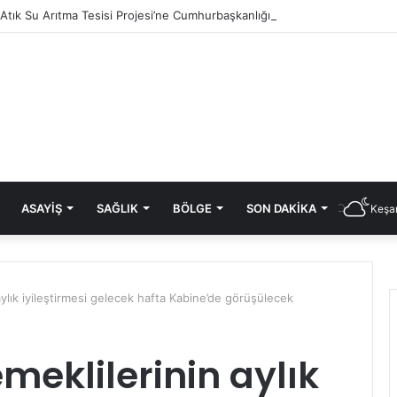
i Atık Su Arıtma Tesisi Projesi’ne Cumhurbaşkanlığı onayı
ASAYIŞ
SAĞLIK
BÖLGE
SON DAKIKA
Keşan
ylık iyileştirmesi gelecek hafta Kabine’de görüşülecek
meklilerinin aylık