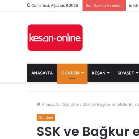
Erikl
Cumartesi, Ağustos 8 2026
Son Dakika Haberleri
ANASAYFA
GÜNDEM
KEŞAN
SIYASET
Anasayfa
/
Gündem
/
SSK ve Bağkur emeklilerinin a
Gündem
SSK ve Bağkur e