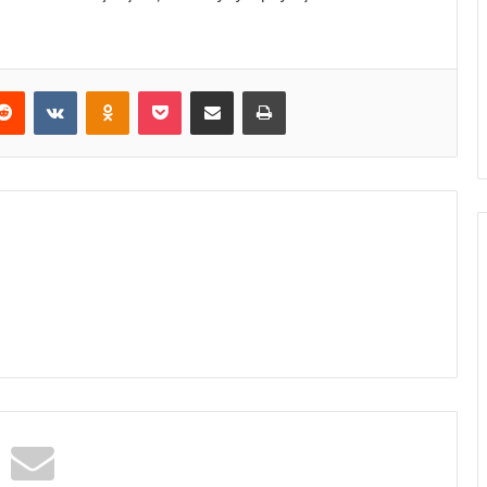
erest
Reddit
VKontakte
Odnoklassniki
Pocket
E-Posta ile paylaş
Yazdır