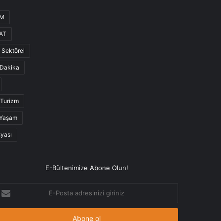
UM
AT
Sektörel
Dakika
Turizm
Yaşam
nyası
E-Bültenimize Abone Olun!
-
osta
dresinizi
iriniz