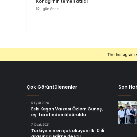
Konağı’nın temeli atıldı
1 gün önce
The Instagram A
Çok Görüntülenenler
Son Hab
5 Eylül 2020
Eski Keşan Vaizesi Özlem Güneş,
eşi tarafından öldürüldü
7 Ocak 2021
Türkiye’nin en çok okuyan ilk 10 ili
arasında Edirne de var