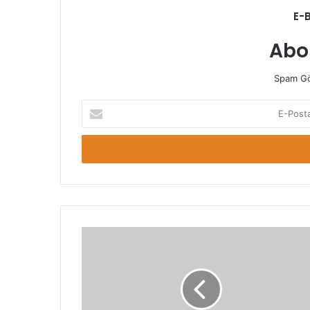
E-
Abo
Spam Gö
E-
Posta
adresinizi
giriniz