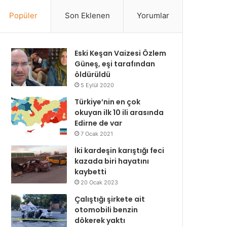
Popüler
Son Eklenen
Yorumlar
Eski Keşan Vaizesi Özlem
Güneş, eşi tarafından
öldürüldü
5 Eylül 2020
Türkiye’nin en çok
okuyan ilk 10 ili arasında
Edirne de var
7 Ocak 2021
İki kardeşin karıştığı feci
kazada biri hayatını
kaybetti
20 Ocak 2023
Çalıştığı şirkete ait
otomobili benzin
dökerek yaktı