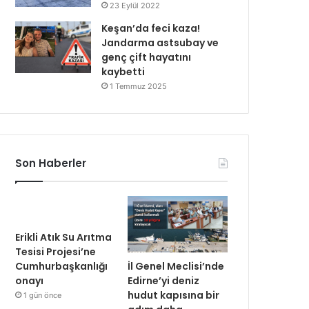
23 Eylül 2022
Keşan’da feci kaza!
Jandarma astsubay ve
genç çift hayatını
kaybetti
1 Temmuz 2025
Son Haberler
Erikli Atık Su Arıtma
Tesisi Projesi’ne
İl Genel Meclisi’nde
Cumhurbaşkanlığı
Edirne’yi deniz
onayı
hudut kapısına bir
1 gün önce