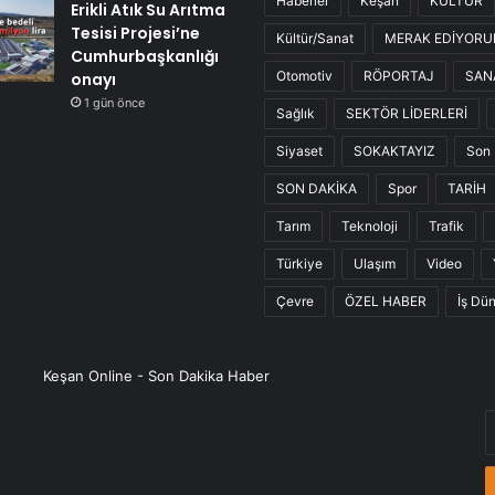
Haberler
Keşan
KÜLTÜR
Erikli Atık Su Arıtma
Tesisi Projesi’ne
Kültür/Sanat
MERAK EDİYOR
Cumhurbaşkanlığı
Otomotiv
RÖPORTAJ
SAN
onayı
1 gün önce
Sağlık
SEKTÖR LİDERLERİ
Siyaset
SOKAKTAYIZ
Son 
SON DAKİKA
Spor
TARİH
Tarım
Teknoloji
Trafik
Türkiye
Ulaşım
Video
Çevre
ÖZEL HABER
İş Dü
Keşan Online - Son Dakika Haber
E
P
a
g