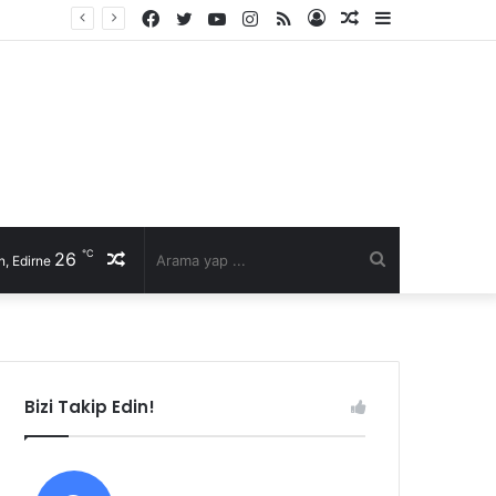
Facebook
Twitter
YouTube
Instagram
RSS
Kayıt
Rastgele
Kenar
Ol
Makale
Bölmesi
℃
26
Rastgele
Arama
, Edirne
Makale
yap
...
Bizi Takip Edin!