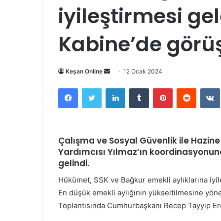
iyileştirmesi ge
Kabine’de görü
Bir
Keşan Online
12 Ocak 2024
e-
Facebook
Twitter
LinkedIn
Tumblr
Pinterest
Reddit
posta
göndermek
Çalışma ve Sosyal Güvenlik ile Hazin
Yardımcısı Yılmaz’ın koordinasyonun
gelindi.
Hükümet, SSK ve Bağkur emekli aylıklarına iyil
En düşük emekli aylığının yükseltilmesine yönel
Toplantısında Cumhurbaşkanı Recep Tayyip Er