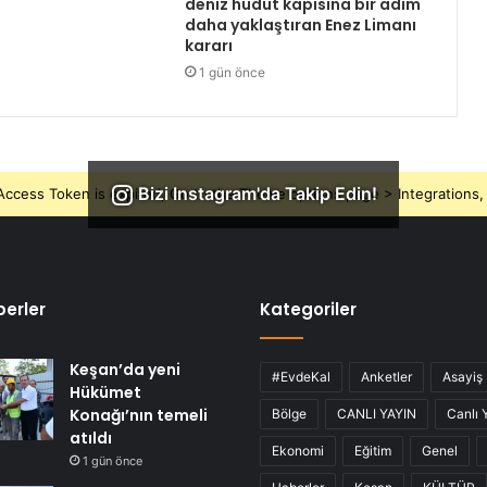
deniz hudut kapısına bir adım
daha yaklaştıran Enez Limanı
kararı
1 gün önce
Bizi Instagram'da Takip Edin!
ccess Token is expired, Go to the Theme options page > Integrations, t
erler
Kategoriler
Keşan’da yeni
#EvdeKal
Anketler
Asayiş
Hükümet
Konağı’nın temeli
Bölge
CANLI YAYIN
Canlı 
atıldı
Ekonomi
Eğitim
Genel
1 gün önce