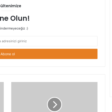
Bültenimize
ne Olun!
ndermeyeceğiz :)