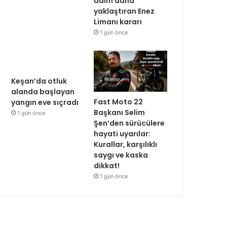
adım daha
yaklaştıran Enez
Limanı kararı
1 gün önce
Keşan’da otluk
alanda başlayan
Fast Moto 22
yangın eve sıçradı
Başkanı Selim
1 gün önce
Şen’den sürücülere
hayati uyarılar:
Kurallar, karşılıklı
saygı ve kaska
dikkat!
1 gün önce