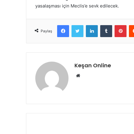
yasalaşması için Meclis’e sevk edilecek.
Facebook
Twitter
LinkedIn
Tumblr
Pint
Paylaş
Keşan Online
Web
sitesi