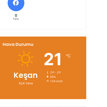
0
Fans
Hava Durumu
21
℃
Keşan
21º - 21º
60%
1.54 km/h
Açık hava