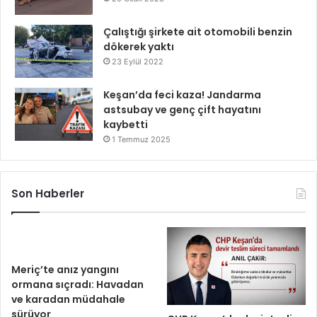
Çalıştığı şirkete ait otomobili benzin
dökerek yaktı
23 Eylül 2022
Keşan’da feci kaza! Jandarma
astsubay ve genç çift hayatını
kaybetti
1 Temmuz 2025
Son Haberler
Meriç’te anız yangını
ormana sıçradı: Havadan
ve karadan müdahale
sürüyor