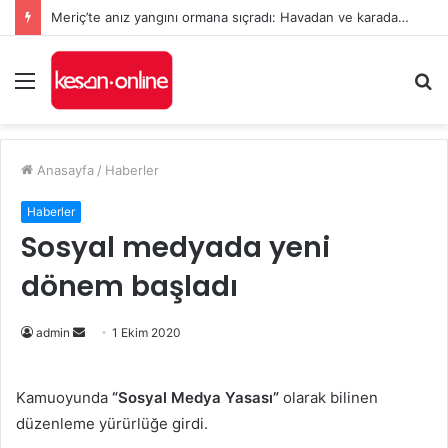
Meriç’te anız yangını ormana sıçradı: Havadan ve karadan müdahale sürüyor
Menü
A
y
...
Anasayfa
/
Haberler
Haberler
Sosyal medyada yeni
dönem başladı
Bir
admin
1 Ekim 2020
e-
posta
Kamuoyunda
“Sosyal Medya Yasası”
olarak bilinen
göndermek
düzenleme yürürlüğe girdi.