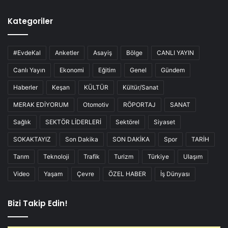
Kategoriler
#EvdeKal
Anketler
Asayiş
Bölge
CANLI YAYIN
Canlı Yayın
Ekonomi
Eğitim
Genel
Gündem
Haberler
Keşan
KÜLTÜR
Kültür/Sanat
MERAK EDİYORUM
Otomotiv
RÖPORTAJ
SANAT
Sağlık
SEKTÖR LİDERLERİ
Sektörel
Siyaset
SOKAKTAYIZ
Son Dakika
SON DAKİKA
Spor
TARİH
Tarım
Teknoloji
Trafik
Turizm
Türkiye
Ulaşım
Video
Yaşam
Çevre
ÖZEL HABER
İş Dünyası
Bizi Takip Edin!