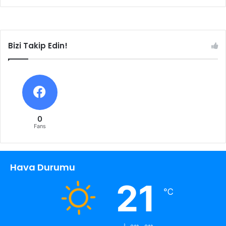
Bizi Takip Edin!
0
Fans
Hava Durumu
21
℃