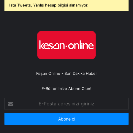
Hata Tweets, Yanlış hesap bilgisi alınamıyor.
Keşan Online - Son Dakika Haber
E-Bültenimize Abone Olun!
E-
Posta
adresinizi
giriniz