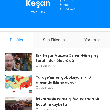
Keşan
21º - 21º
60%
1.54 km/h
Açık hava
Popüler
Son Eklenen
Yorumlar
Eski Keşan Vaizesi Özlem Güneş, eşi
tarafından öldürüldü
5 Eylül 2020
Türkiye’nin en çok okuyan ilk 10 ili
arasında Edirne de var
7 Ocak 2021
İki kardeşin karıştığı feci kazada biri
hayatını kaybetti
20 Ocak 2023