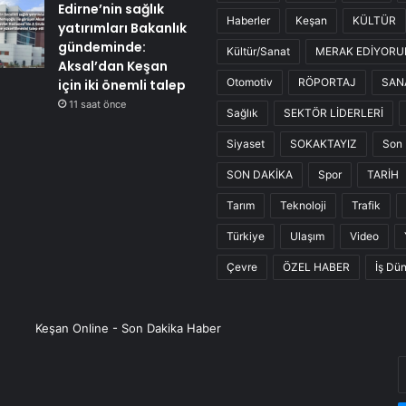
Edirne’nin sağlık
Haberler
Keşan
KÜLTÜR
yatırımları Bakanlık
gündeminde:
Kültür/Sanat
MERAK EDİYOR
Aksal’dan Keşan
Otomotiv
RÖPORTAJ
SAN
için iki önemli talep
11 saat önce
Sağlık
SEKTÖR LİDERLERİ
Siyaset
SOKAKTAYIZ
Son 
SON DAKİKA
Spor
TARİH
Tarım
Teknoloji
Trafik
Türkiye
Ulaşım
Video
Çevre
ÖZEL HABER
İş Dü
Keşan Online - Son Dakika Haber
E
P
a