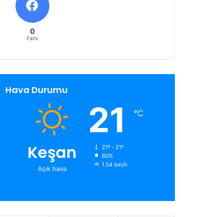
0
Fans
Hava Durumu
21
℃
Keşan
21º - 21º
60%
1.54 km/h
Açık hava