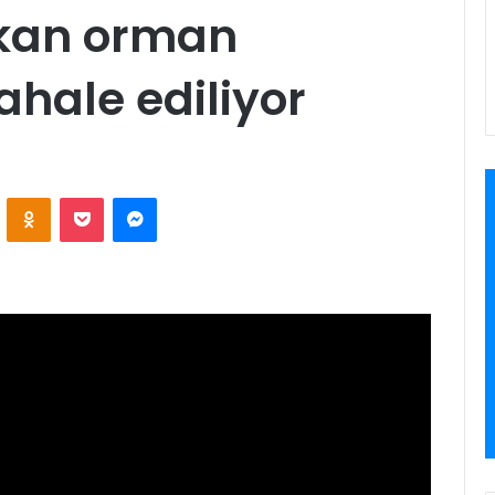
ıkan orman
hale ediliyor
VKontakte
Odnoklassniki
Pocket
Messenger