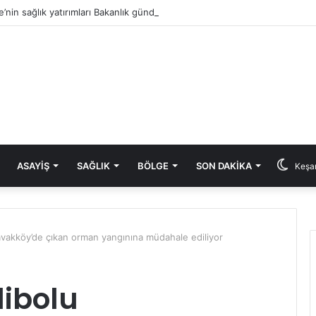
e’nin sağlık yatırımları Bakanlık gündeminde: Aksal’dan Keşan için iki önem
ASAYIŞ
SAĞLIK
BÖLGE
SON DAKIKA
Keşan
vakköy’de çıkan orman yangınına müdahale ediliyor
libolu