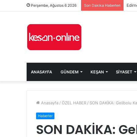
Edirn
Perşembe, Ağustos 6 2026
Son Dakika Haberleri
ANASAYFA
GÜNDEM
KEŞAN
SIYASET
Anasayfa
/
ÖZEL HABER
/
SON DAKİKA: Gelibolu Ka
Haberler
SON DAKİKA: Ge