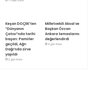
11 saat önce
Keşan DOÇEK’ten
Milletvekili Aksal ve
“Dünyanın
Başkan Özcan
Çatısı”nda tarihi
Ankara temaslarını
başarı: Pamirler
değerlendirdi
geçildi, Ağrı
4 gün önce
Dağı’nda zirve
yapıldı
2 gün önce