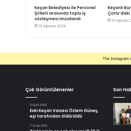
Keşan Belediyesi ile Personel
Keşanlı Bu
Şirketi arasında toplu iş
Çorlu’daki
sözleşmesi imzalandı
15 Ağustos
19 Ağustos 2024
The Instagram A
Çok Görüntülenenler
Son Hab
5 Eylül 2020
Eski Keşan Vaizesi Özlem Güneş,
eşi tarafından öldürüldü
7 Ocak 2021