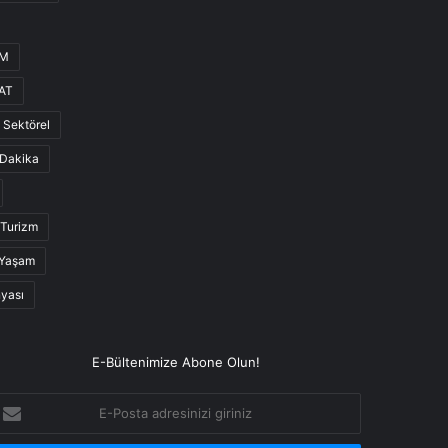
UM
AT
Sektörel
Dakika
Turizm
Yaşam
nyası
E-Bültenimize Abone Olun!
-
osta
dresinizi