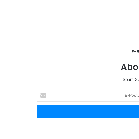
E-
Abo
Spam Gö
E-
Posta
adresinizi
giriniz