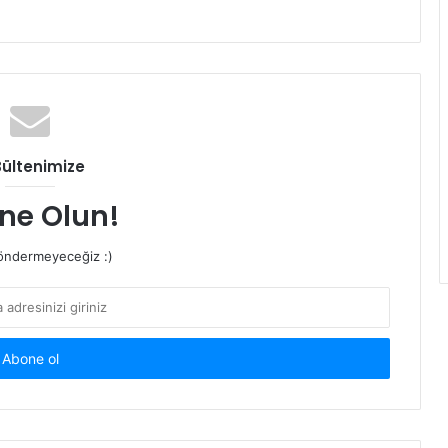
Bültenimize
ne Olun!
ndermeyeceğiz :)