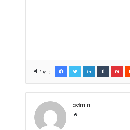
Facebook
Twitter
LinkedIn
Tumblr
Pint
Paylaş
admin
Web
sitesi