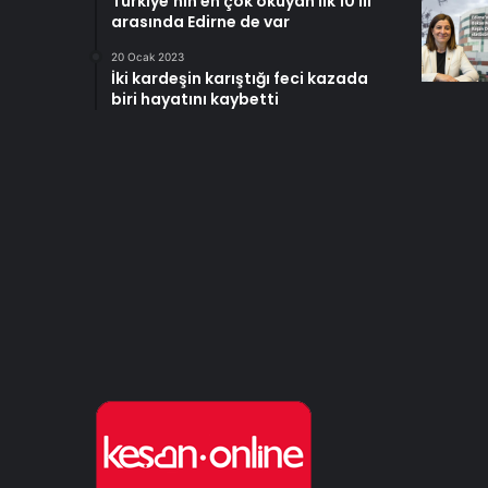
Türkiye’nin en çok okuyan ilk 10 ili
arasında Edirne de var
20 Ocak 2023
İki kardeşin karıştığı feci kazada
biri hayatını kaybetti