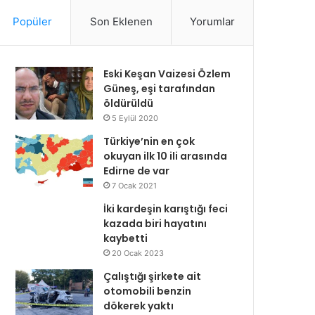
Popüler
Son Eklenen
Yorumlar
Eski Keşan Vaizesi Özlem
Güneş, eşi tarafından
öldürüldü
5 Eylül 2020
Türkiye’nin en çok
okuyan ilk 10 ili arasında
Edirne de var
7 Ocak 2021
İki kardeşin karıştığı feci
kazada biri hayatını
kaybetti
20 Ocak 2023
Çalıştığı şirkete ait
otomobili benzin
dökerek yaktı