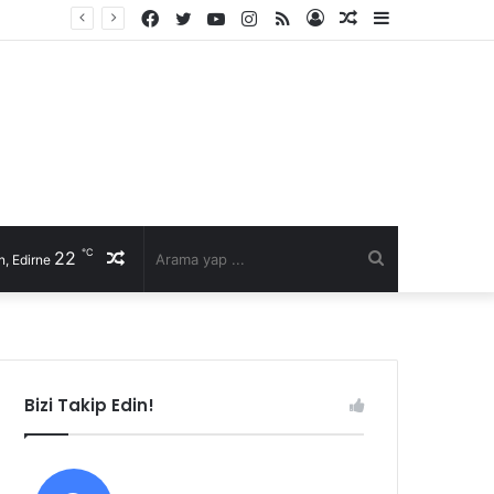
Facebook
Twitter
YouTube
Instagram
RSS
Kayıt
Rastgele
Kenar
li talep
Ol
Makale
Bölmesi
℃
22
Rastgele
Arama
, Edirne
Makale
yap
...
Bizi Takip Edin!