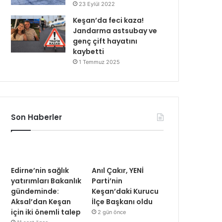
23 Eylül 2022
Keşan’da feci kaza!
Jandarma astsubay ve
genç çift hayatını
kaybetti
1 Temmuz 2025
Son Haberler
Edirne’nin sağlık
Anıl Çakır, YENİ
yatırımları Bakanlık
Parti’nin
gündeminde:
Keşan’daki Kurucu
Aksal’dan Keşan
İlçe Başkanı oldu
için iki önemli talep
2 gün önce