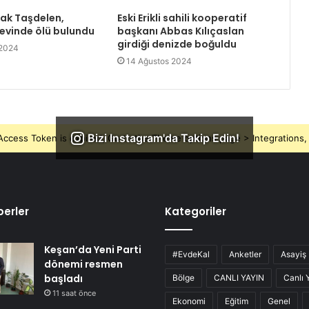
rak Taşdelen,
Eski Erikli sahili kooperatif
 evinde ölü bulundu
başkanı Abbas Kılıçaslan
girdiği denizde boğuldu
 2024
14 Ağustos 2024
Bizi Instagram'da Takip Edin!
ccess Token is expired, Go to the Theme options page > Integrations, t
erler
Kategoriler
Keşan’da Yeni Parti
#EvdeKal
Anketler
Asayiş
dönemi resmen
başladı
Bölge
CANLI YAYIN
Canlı 
11 saat önce
Ekonomi
Eğitim
Genel