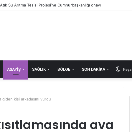
i Atık Su Arıtma Tesisi Projesi’ne Cumhurbaşkanlığı onayı
ASAYIŞ
SAĞLIK
BÖLGE
SON DAKIKA
Keşan
 giden kişi arkadaşını vurdu
ısıtlamasında ava