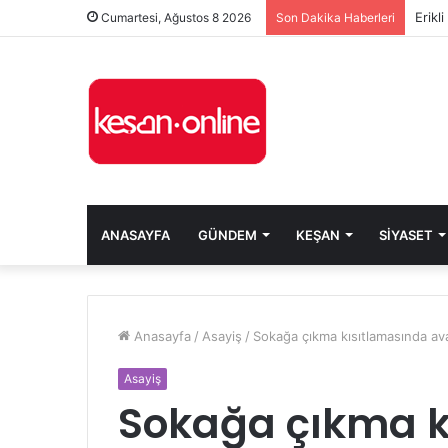
Erikl
Cumartesi, Ağustos 8 2026
Son Dakika Haberleri
ANASAYFA
GÜNDEM
KEŞAN
SIYASET
Anasayfa
/
Asayiş
/
Sokağa çıkma kısıtlamasında ava
Asayiş
Sokağa çıkma k