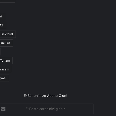
UM
AT
Sektörel
Dakika
Turizm
Yaşam
nyası
E-Bültenimize Abone Olun!
-
osta