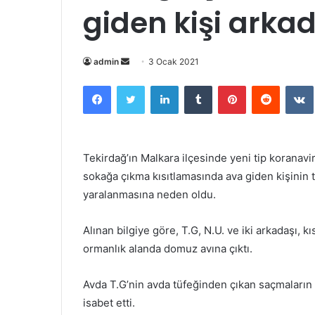
giden kişi arka
Bir
admin
3 Ocak 2021
e-
Facebook
Twitter
LinkedIn
Tumblr
Pinterest
Reddit
posta
göndermek
Tekirdağ’ın Malkara ilçesinde yeni tip korana
sokağa çıkma kısıtlamasında ava giden kişinin 
yaralanmasına neden oldu.
Alınan bilgiye göre, T.G, N.U. ve iki arkadaşı, kı
ormanlık alanda domuz avına çıktı.
Avda T.G’nin avda tüfeğinden çıkan saçmaların
isabet etti.