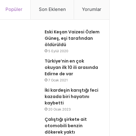
Popüler
Son Eklenen
Yorumlar
Eski Keşan Vaizesi Özlem
Güneş, eşi tarafından
öldürüldü
5 Eylül 2020
Türkiye’nin en çok
okuyan ilk 10 ili arasında
Edirne de var
7 Ocak 2021
İki kardeşin karıştığı feci
kazada biri hayatını
kaybetti
20 Ocak 2023
Çalıştığı şirkete ait
otomobili benzin
dökerek yaktı