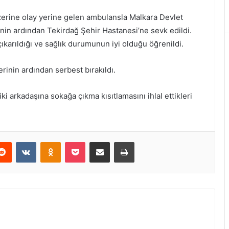
zerine olay yerine gelen ambulansla Malkara Devlet
enin ardından Tekirdağ Şehir Hastanesi’ne sevk edildi.
çıkarıldığı ve sağlık durumunun iyi olduğu öğrenildi.
erinin ardından serbest bırakıldı.
ki arkadaşına sokağa çıkma kısıtlamasını ihlal ettikleri
erest
Reddit
VKontakte
Odnoklassniki
Pocket
E-Posta ile paylaş
Yazdır