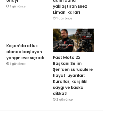
onayı
adım daha
yaklaştıran Enez
1 gün önce
Limanı kararı
1 gün önce
Keşan’da otluk
alanda başlayan
Fast Moto 22
yangın eve sıçradı
Başkanı Selim
1 gün önce
Şen’den sürücülere
hayati uyarılar:
Kurallar, karşılıklı
saygı ve kaska
dikkat!
2 gün önce