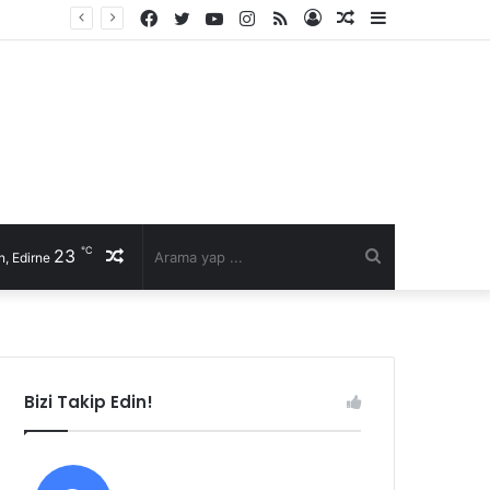
Facebook
Twitter
YouTube
Instagram
RSS
Kayıt
Rastgele
Kenar
Ol
Makale
Bölmesi
℃
23
Rastgele
Arama
, Edirne
Makale
yap
...
Bizi Takip Edin!