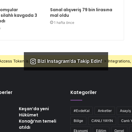
komşular
Sanal alışveriş 79 bin lirasına
 silahlı kavgada 3
mal oldu
ndı
1 hafta önce
e
Bizi Instagram'da Takip Edin!
ccess Token is expired, Go to the Theme options page > Integrations, t
erler
Kategoriler
Keşan’da yeni
#EvdeKal
Anketler
Asayiş
Hükümet
Konağı’nın temeli
Bölge
CANLI YAYIN
Canlı 
atıldı
Ekonomi
Eğitim
Genel