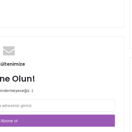
Bültenimize
ne Olun!
ndermeyeceğiz :)