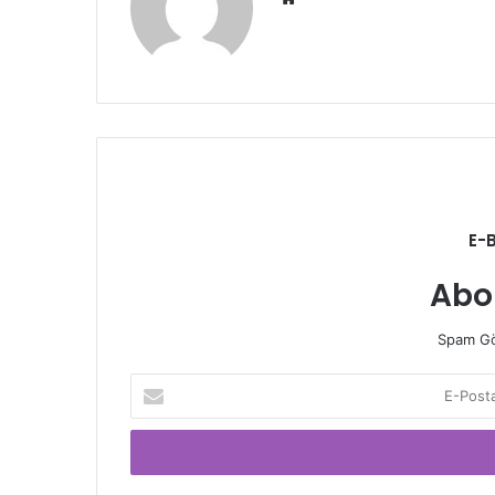
sitesi
E-
Abo
Spam Gö
E-
Posta
adresinizi
giriniz