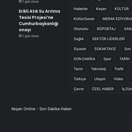
1 gün önce
Haberler
Keşan
KÜLTÜR
Erikli Atık Su Arıtma
Tesisi Projesi’ne
Kültür/Sanat
MERAK EDİYOR
Cumhurbaşkanlığı
Otomotiv
RÖPORTAJ
SAN
onayı
1 gün önce
Sağlık
SEKTÖR LİDERLERİ
Siyaset
SOKAKTAYIZ
Son 
SON DAKİKA
Spor
TARİH
Tarım
Teknoloji
Trafik
Türkiye
Ulaşım
Video
Çevre
ÖZEL HABER
İş Dü
Keşan Online - Son Dakika Haber
E
P