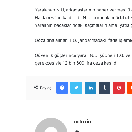
Yaralanan N.U, arkadaşlarının haber vermesi ü
Hastanesi’ne kaldırıldı. N.U. buradaki müdahal
Yaralının bacaklarındaki saçmaların ameliyatla 
Gözaltına alınan T.G. jandarmadaki ifade işleml
Güvenlik güçlerince yaralı N.U, şüpheli T.G. ve i
gerekçesiyle 12 bin 600 lira ceza kesildi
Facebook
Twitter
LinkedIn
Tumblr
Pint
Paylaş
admin
Web