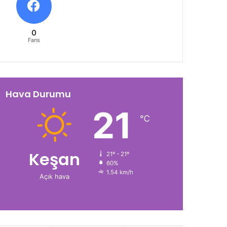
0
Fans
Hava Durumu
21
℃
Keşan
21º - 21º
60%
1.54 km/h
Açık hava