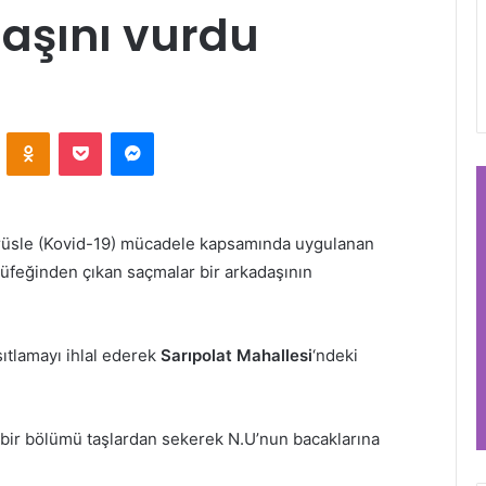
daşını vurdu
VKontakte
Odnoklassniki
Pocket
Messenger
virüsle (Kovid-19) mücadele kapsamında uygulanan
tüfeğinden çıkan saçmalar bir arkadaşının
sıtlamayı ihlal ederek
Sarıpolat Mahallesi
‘ndeki
 bir bölümü taşlardan sekerek N.U’nun bacaklarına