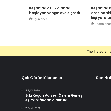
Keşan’da otluk alanda
Keşan’da 
başlayan yangın eve sıçradı
arasındaki
kişi yarala
1 gün önce
1 hafta önc
The Instagram A
Çok Görüntülenenler
Son Hab
5 Eylül 2020
Eski Keşan Vaizesi Özlem Güneş,
eşi tarafından öldürüldü
7 Ocak 2021