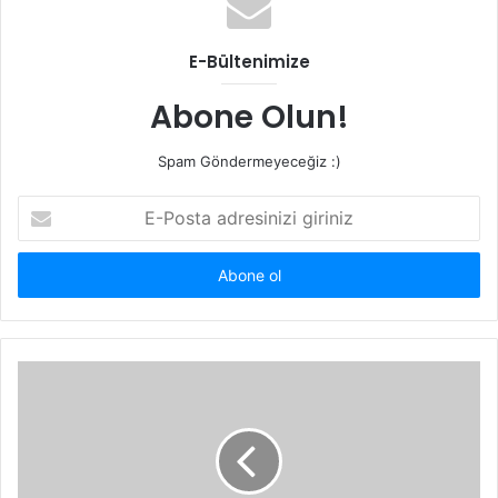
E-Bültenimize
Abone Olun!
Spam Göndermeyeceğiz :)
E-
Posta
adresinizi
giriniz