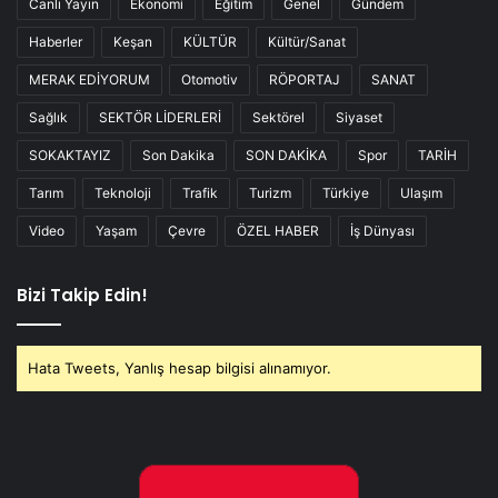
Canlı Yayın
Ekonomi
Eğitim
Genel
Gündem
Haberler
Keşan
KÜLTÜR
Kültür/Sanat
MERAK EDİYORUM
Otomotiv
RÖPORTAJ
SANAT
Sağlık
SEKTÖR LİDERLERİ
Sektörel
Siyaset
SOKAKTAYIZ
Son Dakika
SON DAKİKA
Spor
TARİH
Tarım
Teknoloji
Trafik
Turizm
Türkiye
Ulaşım
Video
Yaşam
Çevre
ÖZEL HABER
İş Dünyası
Bizi Takip Edin!
Hata Tweets, Yanlış hesap bilgisi alınamıyor.