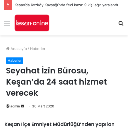
Keşan’da Kozköy Kavşağı’nda feci kaza: 9 kişi ağır yaralandı
Menü
A
y
...
Anasayfa
/
Haberler
Haberler
Seyahat İzin Bürosu,
Keşan’da 24 saat hizmet
verecek
Bir
admin
30 Mart 2020
e-
posta
Keşan İlçe Emniyet Müdürlüğü’nden yapılan
göndermek