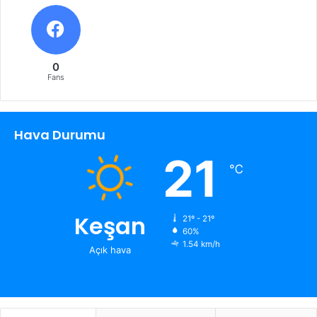
0
Fans
Hava Durumu
21
℃
Keşan
21º - 21º
60%
1.54 km/h
Açık hava