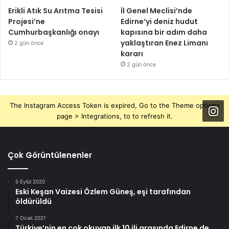
Erikli Atık Su Arıtma Tesisi
İl Genel Meclisi’nde
Projesi’ne
Edirne’yi deniz hudut
Cumhurbaşkanlığı onayı
kapısına bir adım daha
yaklaştıran Enez Limanı
2 gün önce
kararı
2 gün önce
The Instagram Access Token is expired, Go to the Theme options
page > Integrations, to to refresh it.
Çok Görüntülenenler
5 Eylül 2020
Eski Keşan Vaizesi Özlem Güneş, eşi tarafından
öldürüldü
7 Ocak 2021
Türkiye’nin en çok okuyan ilk 10 ili arasında Edirne de