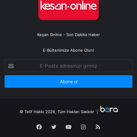
Keşan Online - Son Dakika Haber
E-Bültenimize Abone Olun!
E-
Posta
adresinizi
giriniz
© Telif Hakkı 2026, Tüm Hakları Saklıdır |
Facebook
Twitter
YouTube
Instagram
RSS