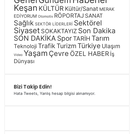
Gündem
Keşan
KÜLTÜR
Kültür/Sanat
MERAK
RÖPORTAJ
SANAT
EDİYORUM
Otomotiv
Sağlık
Sektörel
SEKTÖR LİDERLERİ
Siyaset
Son Dakika
SOKAKTAYIZ
SON DAKİKA
Spor
Tarım
TARİH
Türkiye
Trafik
Turizm
Ulaşım
Teknoloji
Yaşam
Çevre
ÖZEL HABER
İş
Video
Dünyası
Bizi Takip Edin!
Hata Tweets, Yanlış hesap bilgisi alınamıyor.