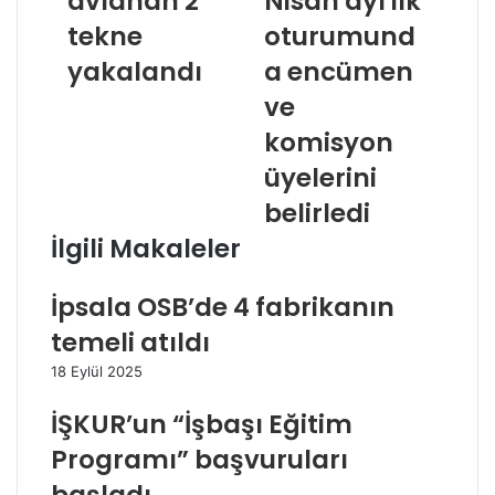
avlanan 2
Nisan ayı ilk
tekne
oturumund
yakalandı
a encümen
ve
komisyon
üyelerini
belirledi
İlgili Makaleler
İpsala OSB’de 4 fabrikanın
temeli atıldı
18 Eylül 2025
İŞKUR’un “İşbaşı Eğitim
Programı” başvuruları