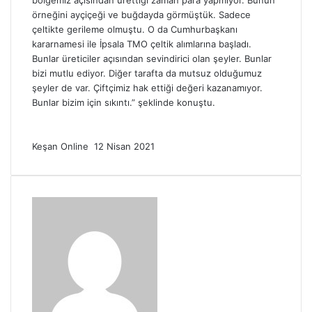
bölgemiz açısından ürettiği zaman para yapmıyor. Bunun
örneğini ayçiçeği ve buğdayda görmüştük. Sadece
çeltikte gerileme olmuştu. O da Cumhurbaşkanı
kararnamesi ile İpsala TMO çeltik alımlarına başladı.
Bunlar üreticiler açısından sevindirici olan şeyler. Bunlar
bizi mutlu ediyor. Diğer tarafta da mutsuz olduğumuz
şeyler de var. Çiftçimiz hak ettiği değeri kazanamıyor.
Bunlar bizim için sıkıntı.” şeklinde konuştu.
Bir
Keşan Online
12 Nisan 2021
e-
posta
göndermek