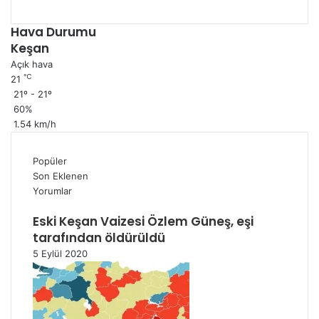
Hava Durumu
Keşan
Açık hava
℃
21
21º - 21º
60%
1.54 km/h
Popüler
Son Eklenen
Yorumlar
Eski Keşan Vaizesi Özlem Güneş, eşi
tarafından öldürüldü
5 Eylül 2020