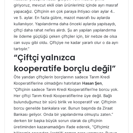
giriyoruz, mevcut ekili olan ürünlerimiz içinde ayrı masraf
yapacağız. Çiftçinin en çok paraya ihtiyacı olan aylar 4..
ve 5. aylar. En fazla gübre, mazot masrafı bu aylarda
kullanılıyor. Yapılandırma daha önceki aylarda yapılsaydı,
çiftçi daha rahat nefes alırdı. Şu an yapılan yapılandırma
ile ödeme güçlüğü çeken çiftçiler için, bir nebze de olsa
can suyu gibi oldu. Çiftçiye ne kadar yararlı olur o da ayrı
tartışılır.”
“Çiftçi yalnızca
kooperatife borçlu değil”
Öte yandan çiftçilerin borçlarının sadece Tarım Kredi
Kooperatiflerine olmadığını hatırlatan
Hasan Şen
,
“Çiftçinin sadece Tarım Kredi Kooperatifleri’ne borcu yok.
Her çiftçi Tarım Kredi Kooperatiflerine üye değil. Bağlı
bulunduğumuz bir sürü birlik ve kooperatif var. Çiftçinin
borcu genelde bankalara var. Bunun başında da Ziraat
Bankası geliyor. Onda bir yapılandırma olmuştu zaten.”
derken bir başka büyük sorun olarak da çiftçinin
üretiminden kazanamadığını ifade ederek, “Çiftçimiz