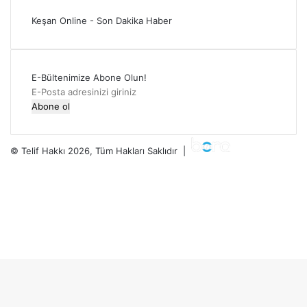
Keşan Online - Son Dakika Haber
E-Bültenimize Abone Olun!
E-
Posta
adresinizi
giriniz
© Telif Hakkı 2026, Tüm Hakları Saklıdır |
Facebook
Twitter
YouTube
Instagram
RSS
Facebook
Twitter
WhatsApp
Telegram
Viber
Başa
dön
tuşu