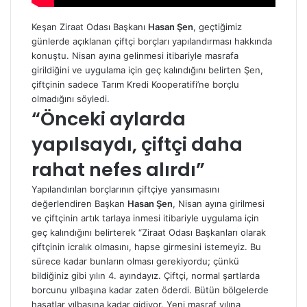
Keşan Ziraat Odası Başkanı
Hasan Şen
, geçtiğimiz
günlerde açıklanan çiftçi borçları yapılandırması hakkında
konuştu. Nisan ayına gelinmesi itibariyle masrafa
girildiğini ve uygulama için geç kalındığını belirten Şen,
çiftçinin sadece Tarım Kredi Kooperatifi’ne borçlu
olmadığını söyledi.
“Önceki aylarda
yapılsaydı, çiftçi daha
rahat nefes alırdı”
Yapılandırılan borçlarının çiftçiye yansımasını
değerlendiren Başkan
Hasan Şen
, Nisan ayına girilmesi
ve çiftçinin artık tarlaya inmesi itibariyle uygulama için
geç kalındığını belirterek “Ziraat Odası Başkanları olarak
çiftçinin icralık olmasını, hapse girmesini istemeyiz. Bu
sürece kadar bunların olması gerekiyordu; çünkü
bildiğiniz gibi yılın 4. ayındayız. Çiftçi, normal şartlarda
borcunu yılbaşına kadar zaten öderdi. Bütün bölgelerde
hasatlar yılbaşına kadar gidiyor. Yeni masraf yılına