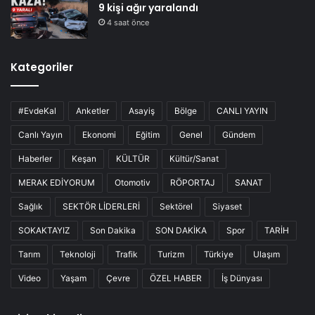
9 kişi ağır yaralandı
4 saat önce
Kategoriler
#EvdeKal
Anketler
Asayiş
Bölge
CANLI YAYIN
Canlı Yayın
Ekonomi
Eğitim
Genel
Gündem
Haberler
Keşan
KÜLTÜR
Kültür/Sanat
MERAK EDİYORUM
Otomotiv
RÖPORTAJ
SANAT
Sağlık
SEKTÖR LİDERLERİ
Sektörel
Siyaset
SOKAKTAYIZ
Son Dakika
SON DAKİKA
Spor
TARİH
Tarım
Teknoloji
Trafik
Turizm
Türkiye
Ulaşım
Video
Yaşam
Çevre
ÖZEL HABER
İş Dünyası