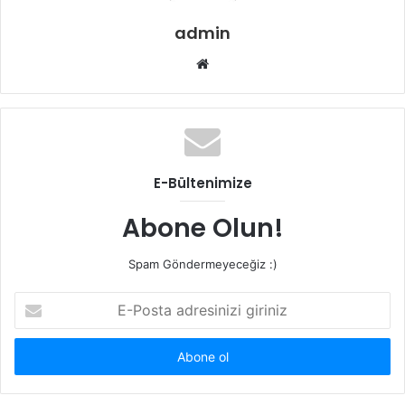
admin
Web
sitesi
E-Bültenimize
Abone Olun!
Spam Göndermeyeceğiz :)
E-
Posta
adresinizi
giriniz