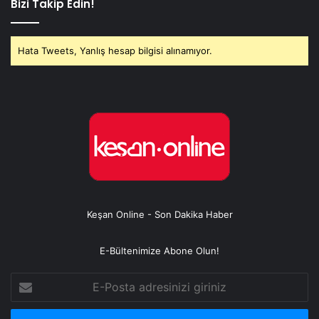
Bizi Takip Edin!
Hata Tweets, Yanlış hesap bilgisi alınamıyor.
Keşan Online - Son Dakika Haber
E-Bültenimize Abone Olun!
E-
Posta
adresinizi