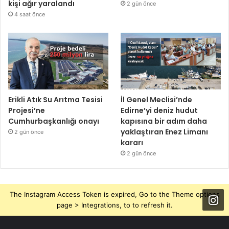
kişi ağır yaralandı
2 gün önce
4 saat önce
Erikli Atık Su Arıtma Tesisi
İl Genel Meclisi’nde
Projesi’ne
Edirne’yi deniz hudut
Cumhurbaşkanlığı onayı
kapısına bir adım daha
yaklaştıran Enez Limanı
2 gün önce
kararı
2 gün önce
The Instagram Access Token is expired, Go to the Theme options
page > Integrations, to to refresh it.