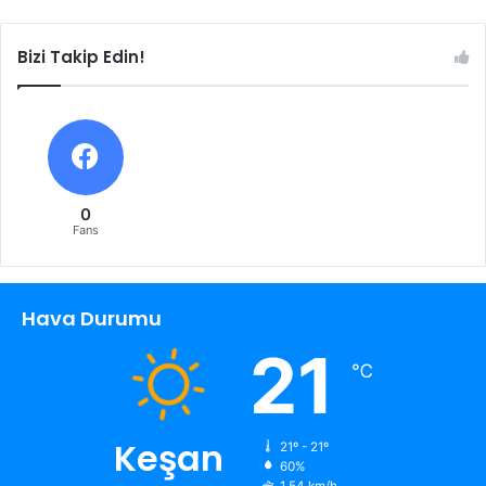
Bizi Takip Edin!
0
Fans
Hava Durumu
21
℃
Keşan
21º - 21º
60%