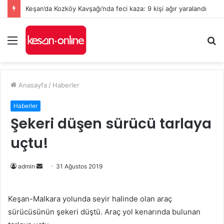
Keşan’da Kozköy Kavşağı’nda feci kaza: 9 kişi ağır yaralandı
Menü
A
y
...
Anasayfa
/
Haberler
Haberler
Şekeri düşen sürücü tarlaya
uçtu!
Bir
admin
31 Ağustos 2019
e-
posta
Keşan-Malkara yolunda seyir halinde olan araç
göndermek
sürücüsünün şekeri düştü. Araç yol kenarında bulunan