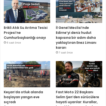
Erikli Atık Su Arıtma Tesisi
İl Genel Meclisi’nde
Projesi’ne
Edirne’yi deniz hudut
Cumhurbaşkanlığı onayı
kapısına bir adım daha
yaklaştıran Enez Limanı
6 saat önce
kararı
7 saat önce
Keşan’da otluk alanda
Fast Moto 22 Başkanı
başlayan yangın eve
Selim Şen’den sürücülere
sıçradı
hayati uyarılar: Kurallar,