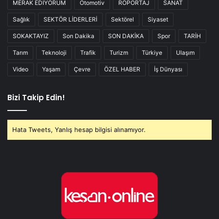
MERAK EDİYORUM
Otomotiv
RÖPORTAJ
SANAT
Sağlık
SEKTÖR LİDERLERİ
Sektörel
Siyaset
SOKAKTAYIZ
Son Dakika
SON DAKİKA
Spor
TARİH
Tarım
Teknoloji
Trafik
Turizm
Türkiye
Ulaşım
Video
Yaşam
Çevre
ÖZEL HABER
İş Dünyası
Bizi Takip Edin!
Hata Tweets, Yanlış hesap bilgisi alınamıyor.