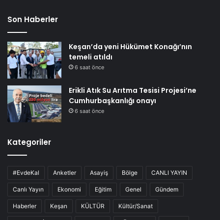
Son Haberler
Keşan’da yeni Hükümet Konağı’nın
temeli atıldı
6 saat önce
Erikli Atık Su Arıtma Tesisi Projesi’ne
Cumhurbaşkanlığı onayı
6 saat önce
Kategoriler
#EvdeKal
Anketler
Asayiş
Bölge
CANLI YAYIN
Canlı Yayın
Ekonomi
Eğitim
Genel
Gündem
Haberler
Keşan
KÜLTÜR
Kültür/Sanat