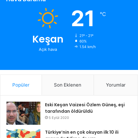
21
℃
Keşan
21º - 21º
60%
1.54 km/h
Açık hava
Popüler
Son Eklenen
Yorumlar
Eski Keşan Vaizesi Özlem Güneş, eşi
tarafından öldürüldü
5 Eylül 2020
Türkiye’nin en çok okuyan ilk 10 ili