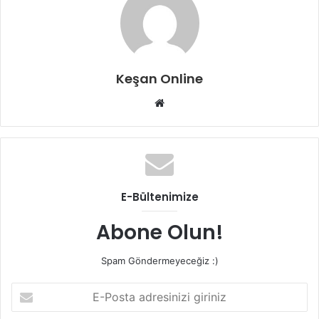
Keşan Online
Web
sitesi
E-Bültenimize
Abone Olun!
Spam Göndermeyeceğiz :)
E-
Posta