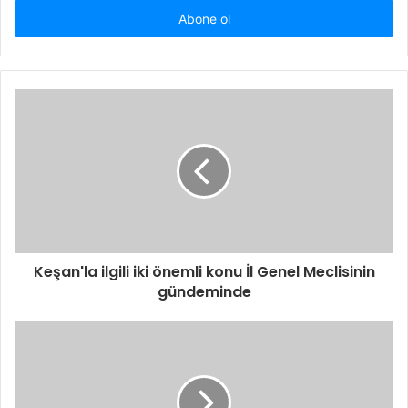
adresinizi
giriniz
Keşan'la ilgili iki önemli konu İl Genel Meclisinin
gündeminde