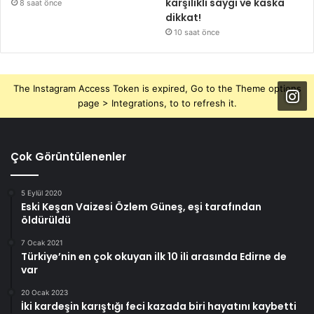
karşılıklı saygı ve kaska
8 saat önce
dikkat!
10 saat önce
The Instagram Access Token is expired, Go to the Theme options
page > Integrations, to to refresh it.
Çok Görüntülenenler
5 Eylül 2020
Eski Keşan Vaizesi Özlem Güneş, eşi tarafından
öldürüldü
7 Ocak 2021
Türkiye’nin en çok okuyan ilk 10 ili arasında Edirne de
var
20 Ocak 2023
İki kardeşin karıştığı feci kazada biri hayatını kaybetti