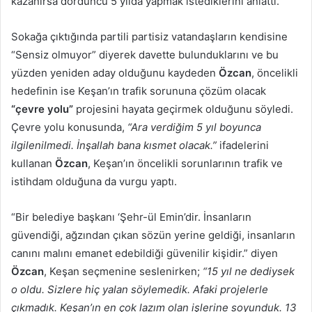
kazanırsa dördüncü 5 yılda yapmak istediklerini anlattı.
Sokağa çıktığında partili partisiz vatandaşların kendisine
“Sensiz olmuyor” diyerek davette bulunduklarını ve bu
yüzden yeniden aday olduğunu kaydeden
Özcan
, öncelikli
hedefinin ise Keşan’ın trafik sorununa çözüm olacak
“çevre yolu”
projesini hayata geçirmek olduğunu söyledi.
Çevre yolu konusunda,
“Ara verdiğim 5 yıl boyunca
ilgilenilmedi. İnşallah bana kısmet olacak.”
ifadelerini
kullanan
Özcan
, Keşan’ın öncelikli sorunlarının trafik ve
istihdam olduğuna da vurgu yaptı.
“Bir belediye başkanı ‘Şehr-ül Emin’dir. İnsanların
güvendiği, ağzından çıkan sözün yerine geldiği, insanların
canını malını emanet edebildiği güvenilir kişidir.” diyen
Özcan
, Keşan seçmenine seslenirken;
“15 yıl ne dediysek
o oldu. Sizlere hiç yalan söylemedik. Afaki projelerle
çıkmadık. Keşan’ın en çok lazım olan işlerine soyunduk. 13