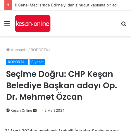
İl Genel Meclisi’nde Edirne’yi deniz hudut kapısına bir adım daha yaklaştıran Enez Limanı kararı
Menü
A
y
...
Anasayfa
/
RÖPORTAJ
RÖPORTAJ
Siyaset
Seçime Doğru: CHP Keşan
Belediye Başkan adayı Op.
Dr. Mehmet Özcan
Bir
Keşan Online
5 Mart 2024
e-
posta
31 Mart 2024’te yapılacak Mahalli İdareler Seçim süreci