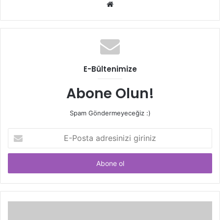
Web
sitesi
E-Bültenimize
Abone Olun!
Spam Göndermeyeceğiz :)
E-
Posta
adresinizi
giriniz