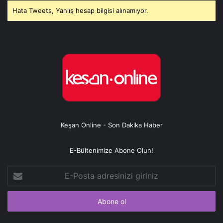
Hata Tweets, Yanlış hesap bilgisi alınamıyor.
Keşan Online - Son Dakika Haber
E-Bültenimize Abone Olun!
E-
Posta
adresinizi
giriniz