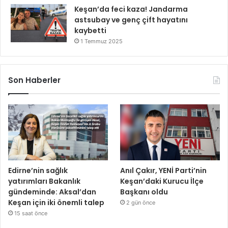
Keşan’da feci kaza! Jandarma
astsubay ve genç çift hayatını
kaybetti
1 Temmuz 2025
Son Haberler
Edirne’nin sağlık
Anıl Çakır, YENİ Parti’nin
yatırımları Bakanlık
Keşan’daki Kurucu İlçe
gündeminde: Aksal’dan
Başkanı oldu
Keşan için iki önemli talep
2 gün önce
15 saat önce