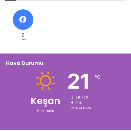
0
Fans
Hava Durumu
21
℃
Keşan
21º - 21º
60%
1.54 km/h
Açık hava