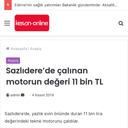
Edirne’nin sağlık yatırımları Bakanlık gündeminde: Aksal’dan Keşan için iki önemli talep
Menü
A
y
...
Anasayfa
/
Asayiş
Asayiş
Sazlıdere’de çalınan
motorun değeri 11 bin TL
Bir
admin
4 Kasım 2019
e-
posta
Sazlıdere’de, yazlık evin önünde duran 11 bin lira
göndermek
değerindeki tekne motorunu çaldılar.