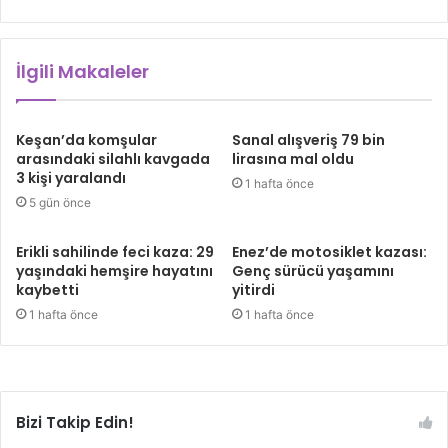
İlgili Makaleler
Keşan’da komşular
Sanal alışveriş 79 bin
arasındaki silahlı kavgada
lirasına mal oldu
3 kişi yaralandı
1 hafta önce
5 gün önce
Erikli sahilinde feci kaza: 29
Enez’de motosiklet kazası:
yaşındaki hemşire hayatını
Genç sürücü yaşamını
kaybetti
yitirdi
1 hafta önce
1 hafta önce
Bizi Takip Edin!