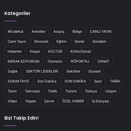
Kategoriler
#EvdeKal
Anketler
Asayiş
Bölge
CANLI YAYIN
Canlı Yayın
Ekonomi
Eğitim
Genel
Gündem
Haberler
Keşan
KÜLTÜR
Kültür/Sanat
MERAK EDİYORUM
Otomotiv
RÖPORTAJ
SANAT
Sağlık
SEKTÖR LİDERLERİ
Sektörel
Siyaset
SOKAKTAYIZ
Son Dakika
SON DAKİKA
Spor
TARİH
Tarım
Teknoloji
Trafik
Turizm
Türkiye
Ulaşım
Video
Yaşam
Çevre
ÖZEL HABER
İş Dünyası
Bizi Takip Edin!