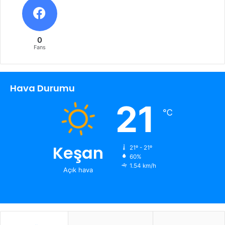
0
Fans
Hava Durumu
21
℃
Keşan
21º - 21º
60%
1.54 km/h
Açık hava