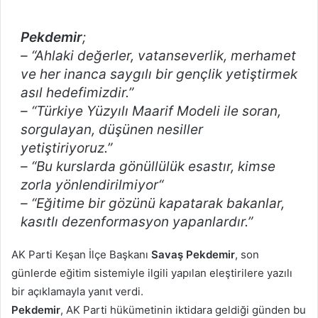
posta
göndermek
Pekdemir
;
– “
Ahlaki değerler, vatanseverlik, merhamet
ve her inanca saygılı bir gençlik yetiştirmek
asıl hedefimizdir.”
– “
Türkiye Yüzyılı Maarif Modeli ile soran,
sorgulayan, düşünen nesiller
yetiştiriyoruz.”
– “
Bu kurslarda gönüllülük esastır, kimse
zorla yönlendirilmiyor
“
– “
Eğitime bir gözünü kapatarak bakanlar,
kasıtlı dezenformasyon yapanlardır.”
AK Parti Keşan İlçe Başkanı
Savaş Pekdemir
, son
günlerde eğitim sistemiyle ilgili yapılan eleştirilere yazılı
bir açıklamayla yanıt verdi.
Pekdemir
, AK Parti hükümetinin iktidara geldiği günden bu