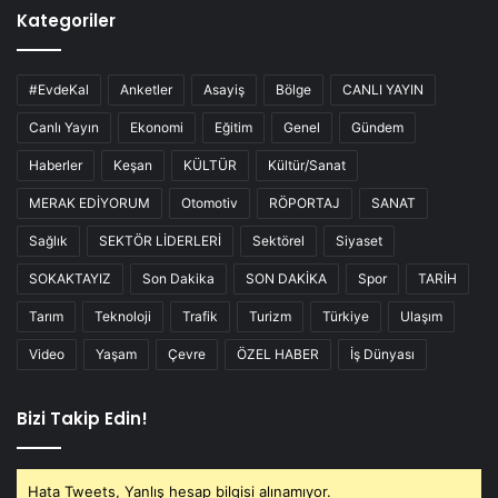
Kategoriler
#EvdeKal
Anketler
Asayiş
Bölge
CANLI YAYIN
Canlı Yayın
Ekonomi
Eğitim
Genel
Gündem
Haberler
Keşan
KÜLTÜR
Kültür/Sanat
MERAK EDİYORUM
Otomotiv
RÖPORTAJ
SANAT
Sağlık
SEKTÖR LİDERLERİ
Sektörel
Siyaset
SOKAKTAYIZ
Son Dakika
SON DAKİKA
Spor
TARİH
Tarım
Teknoloji
Trafik
Turizm
Türkiye
Ulaşım
Video
Yaşam
Çevre
ÖZEL HABER
İş Dünyası
Bizi Takip Edin!
Hata Tweets, Yanlış hesap bilgisi alınamıyor.