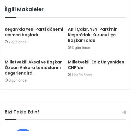
İlgili Makaleler
Keşan’da Yeni Parti dönemi
Anıl Çakır, YENİ Parti’nin
resmen başladı
Keşan’daki Kurucu İlçe
Başkanı oldu
2 gün önce
3 gün önce
Milletvekili Aksal ve Başkan
Milletvekili Ediz Ün yeniden
Özcan Ankara temaslarını
CHP’de
değerlendirdi
1 hafta önce
6 gün önce
Bizi Takip Edin!