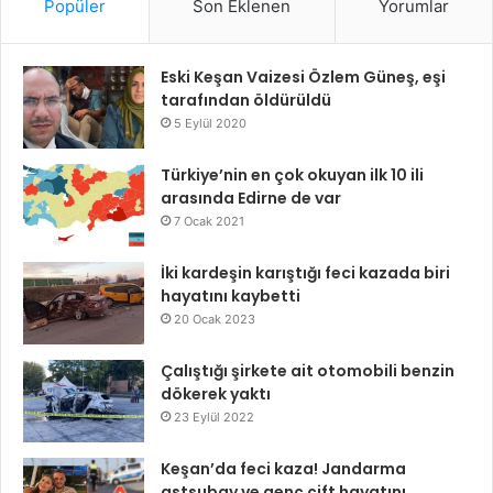
Popüler
Son Eklenen
Yorumlar
Eski Keşan Vaizesi Özlem Güneş, eşi
tarafından öldürüldü
5 Eylül 2020
Türkiye’nin en çok okuyan ilk 10 ili
arasında Edirne de var
7 Ocak 2021
İki kardeşin karıştığı feci kazada biri
hayatını kaybetti
20 Ocak 2023
Çalıştığı şirkete ait otomobili benzin
dökerek yaktı
23 Eylül 2022
Keşan’da feci kaza! Jandarma
astsubay ve genç çift hayatını