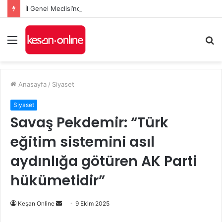
İl Genel Meclisi’nde Edirne’yi deniz hudut kapısına bir adım daha yaklaştıran Enez Limanı kararı
Menü
A
y
...
Anasayfa
/
Siyaset
Siyaset
Savaş Pekdemir: “Türk
eğitim sistemini asıl
aydınlığa götüren AK Parti
hükümetidir”
Bir
Keşan Online
9 Ekim 2025
e-